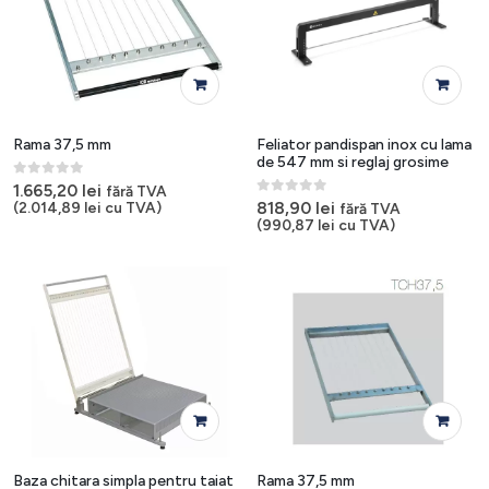
Rama 37,5 mm
Feliator pandispan inox cu lama
de 547 mm si reglaj grosime
0
out of 5
1.665,20
lei
fără TVA
0
out of 5
818,90
lei
(
2.014,89
lei
cu TVA)
fără TVA
(
990,87
lei
cu TVA)
Baza chitara simpla pentru taiat
Rama 37,5 mm