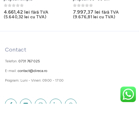
0
out of 5
0
out of 5
4.661,42
lei
7.997,37
lei
fără TVA
fără TVA
(
5.640,32
lei
cu TVA)
(
9.676,81
lei
cu TVA)
Contact
Telefon:
0731 767 025
E-mail:
contact@direca.ro
Program: Luni - Vineri: 09:00 - 17:00
Suport clienti
Obtineti o oferta in 10 minute!
Contact