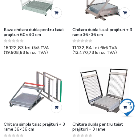
Baza chitara dubla pentru taiat
Chitara dubla taiat prajituri + 3
prajituri 60×40 cm
rame 36×36 cm
0
out of 5
0
out of 5
16.122,83
lei
11.132,84
lei
fără TVA
fără TVA
(
19.508,63
lei
cu TVA)
(
13.470,73
lei
cu TVA)
Chitara simpla taiat prajituri + 3
Chitara dubla pentru taiat
rame 36×36 cm
prajituri + 3 rame