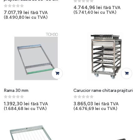
0
out of 5
4.744,96
lei
fără TVA
0
out of 5
7.017,19
lei
(
5.741,40
lei
cu TVA)
fără TVA
(
8.490,80
lei
cu TVA)
Rama 30 mm
Carucior rame chitara prajituri
0
out of 5
0
out of 5
1.392,30
lei
3.865,03
lei
fără TVA
fără TVA
(
1.684,68
lei
cu TVA)
(
4.676,69
lei
cu TVA)