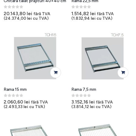
Chitara taiat prajituri 40×40 cm
Rama 22,5 mm
0
out of 5
0
out of 5
20.143,80
lei
1.514,82
lei
fără TVA
fără TVA
(
24.374,00
lei
cu TVA)
(
1.832,94
lei
cu TVA)
Rama 15 mm
Rama 7,5 mm
0
out of 5
0
out of 5
2.060,60
lei
3.152,16
lei
fără TVA
fără TVA
(
2.493,33
lei
cu TVA)
(
3.814,12
lei
cu TVA)