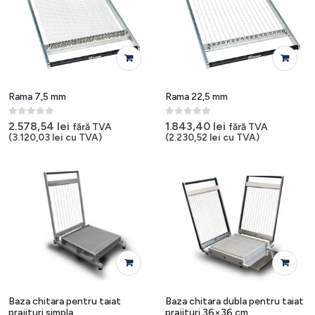
Rama 7,5 mm
Rama 22,5 mm
0
out of 5
0
out of 5
2.578,54
lei
1.843,40
lei
fără TVA
fără TVA
(
3.120,03
lei
cu TVA)
(
2.230,52
lei
cu TVA)
Baza chitara pentru taiat
Baza chitara dubla pentru taiat
prajituri simpla
prajituri 36×36 cm