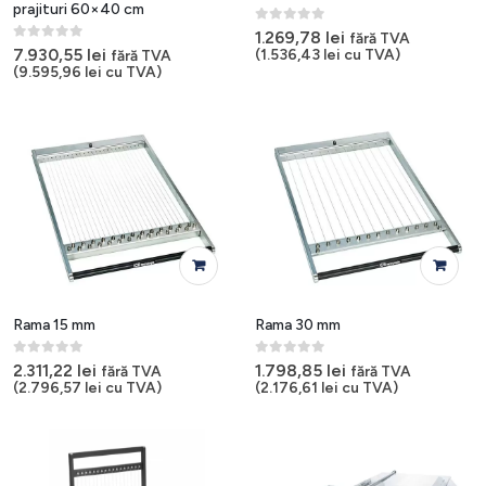
prajituri 60×40 cm
0
out of 5
1.269,78
lei
fără TVA
0
out of 5
7.930,55
lei
(
1.536,43
lei
cu TVA)
fără TVA
(
9.595,96
lei
cu TVA)
Rama 15 mm
Rama 30 mm
0
out of 5
0
out of 5
2.311,22
lei
1.798,85
lei
fără TVA
fără TVA
(
2.796,57
lei
cu TVA)
(
2.176,61
lei
cu TVA)