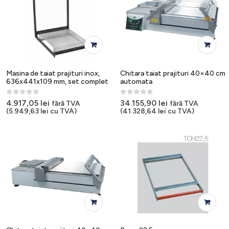
Masina de taiat prajituri inox,
Chitara taiat prajituri 40×40 cm
636x441x109 mm, set complet
automata
0
out of 5
0
out of 5
4.917,05
lei
34.155,90
lei
fără TVA
fără TVA
(
5.949,63
lei
cu TVA)
(
41.328,64
lei
cu TVA)