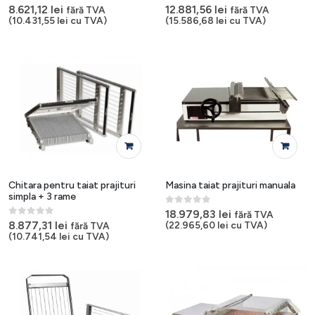
0
out of 5
0
out of 5
8.621,12
lei
12.881,56
lei
fără TVA
fără TVA
(
10.431,55
lei
cu TVA)
(
15.586,68
lei
cu TVA)
Chitara pentru taiat prajituri
Masina taiat prajituri manuala
simpla + 3 rame
0
out of 5
18.979,83
lei
fără TVA
0
out of 5
8.877,31
lei
(
22.965,60
lei
cu TVA)
fără TVA
(
10.741,54
lei
cu TVA)