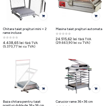
Chitara taiat prajituri mini + 2
Masina taiat prajituri automata
rame incluse
0
out of 5
24.515,62
lei
fără TVA
0
out of 5
4.438,65
lei
(
29.663,90
lei
cu TVA)
fără TVA
(
5.370,77
lei
cu TVA)
Baza chitara pentru taiat
Carucior rame 36×36 cm
prajituri dubla de 36×36 cm