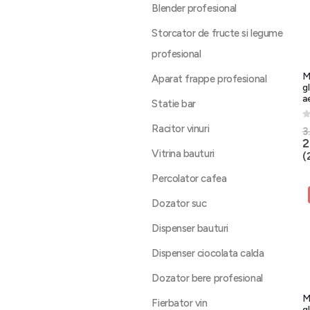
Blender profesional
Storcator de fructe si legume
profesional
M
Aparat frappe profesional
g
a
Statie bar
0
Racitor vinuri
3
2
Vitrina bauturi
(
Percolator cafea
Dozator suc
Dispenser bauturi
Dispenser ciocolata calda
Dozator bere profesional
M
Fierbator vin
g