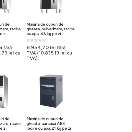
ri de
Masina de cuburi de
zare, racire
gheata, pulverizare, racire
e zi
cu apa, 48 kg pe zi
0
out of 5
ei
8.954,70
lei
fără
fără
7,79
lei
cu
TVA (
10.835,19
lei
cu
TVA)
ri de
Masina de cuburi de
zare, racire
gheata, carcasa ABS,
e zi
racire cu apa, 21 kg pe zi