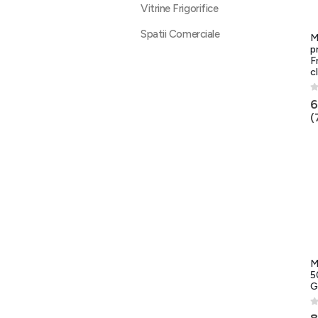
Vitrine Frigorifice
Spatii Comerciale
M
p
F
c
0
6
(
M
5
G
0