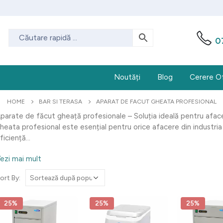
0
Noutăți
Blog
Cerere O
HOME
BAR SI TERASA
APARAT DE FACUT GHEATA PROFESIONAL
parate de făcut gheață profesionale – Soluția ideală pentru afa
heata profesional este esențial pentru orice afacere din industria
ficiență...
ezi mai mult
ort By:
25%
25%
25%