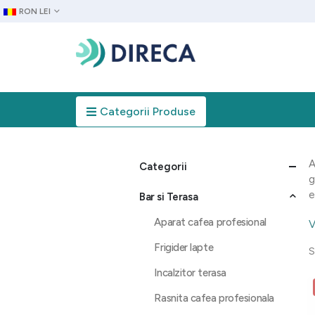
RON LEI
Categorii Produse
A
Categorii
g
e
Bar si Terasa
Aparat cafea profesional
V
Frigider lapte
S
Incalzitor terasa
Rasnita cafea profesionala