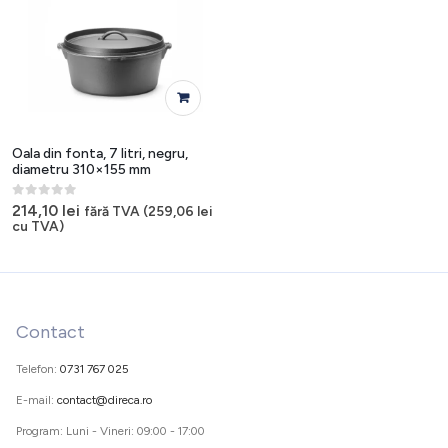
Oala din fonta, 7 litri, negru,
diametru 310×155 mm
0
out of 5
214,10
lei
fără TVA (
259,06
lei
cu TVA)
Contact
Telefon:
0731 767 025
E-mail:
contact@direca.ro
Program: Luni - Vineri: 09:00 - 17:00