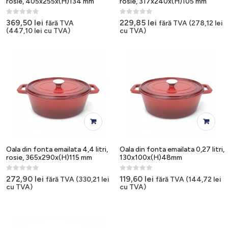
rosie, 405x255x(H)134 mm
rosie, 317x240x(H)105 mm
0
out of 5
0
out of 5
369,50
lei
229,85
lei
fără TVA
fără TVA (
278,12
lei
(
447,10
lei
cu TVA)
cu TVA)
Oala din fonta emailata 4,4 litri,
Oala din fonta emailata 0,27 litri,
rosie, 365x290x(H)115 mm
130x100x(H)48mm
0
out of 5
0
out of 5
272,90
lei
119,60
lei
fără TVA (
330,21
lei
fără TVA (
144,72
lei
cu TVA)
cu TVA)