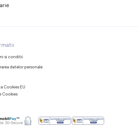
arie
rmatii
i si conditii
rarea datelor personale
ica Cookies EU
e Cookies