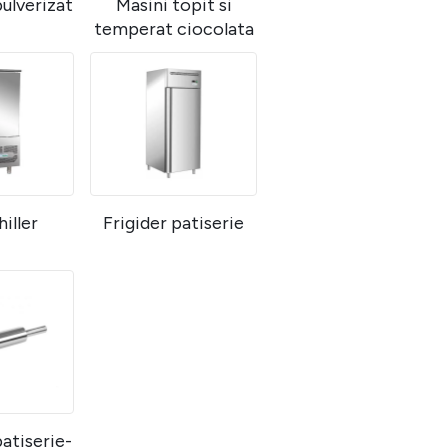
ulverizat
Masini topit si
temperat ciocolata
hiller
Frigider patiserie
atiserie-