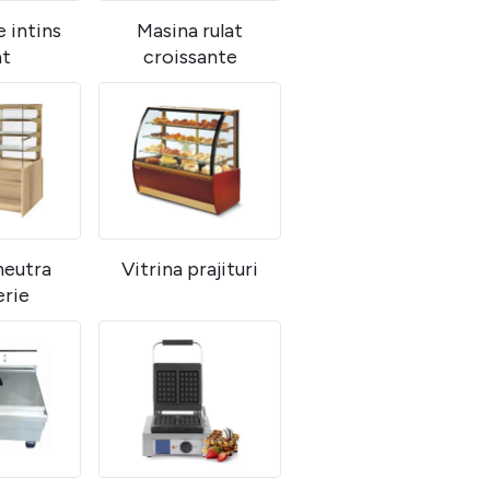
 intins
Masina rulat
at
croissante
neutra
Vitrina prajituri
erie