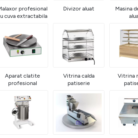
Malaxor profesional
Divizor aluat
Masina de
u cuva extractabila
alu
Aparat clatite
Vitrina calda
Vitrina 
profesional
patiserie
patis