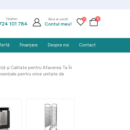
0
0
Telefon
Bine ai venit!
724 101 784
Contul meu!
fertă
Finanțare
Despre noi
Contact
ă și Calitate pentru Afacerea Ta În
sențiale pentru orice unitate de