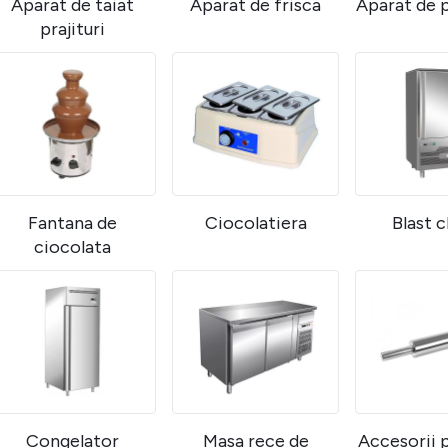
Aparat de taiat
Aparat de frisca
Aparat de p
prajituri
Fantana de
Ciocolatiera
Blast c
ciocolata
Congelator
Masa rece de
Accesorii p