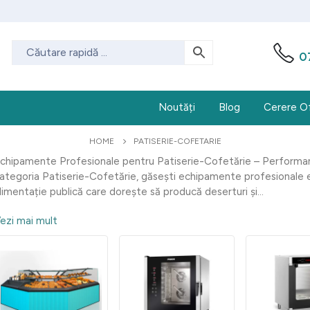
0
Noutăți
Blog
Cerere O
HOME
PATISERIE-COFETARIE
chipamente Profesionale pentru Patiserie-Cofetărie – Performanț
ategoria Patiserie-Cofetărie, găsești echipamente profesionale e
limentație publică care dorește să producă deserturi și...
ezi mai mult