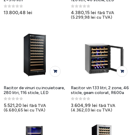
multe
variații.
0
out of 5
0
out of 5
Opțiunile
13.800,48
lei
4.380,15
lei
fără TVA
(
5.299,98
lei
cu TVA)
pot
fi
alese
în
pagina
produsului.
Racitor de vinuri cu incuietoare,
Racitor vin 133 litri, 2 zone, 46
280 litri, 116 sticle, LED
sticle, geam colorat, R600a
0
out of 5
0
out of 5
5.521,20
lei
3.604,99
lei
fără TVA
fără TVA
(
6.680,65
lei
cu TVA)
(
4.362,03
lei
cu TVA)