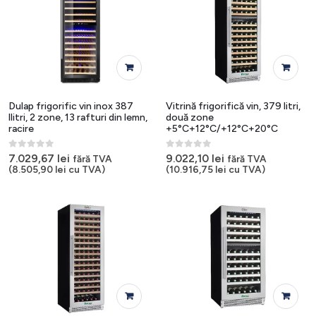
Dulap frigorific vin inox 387
Vitrină frigorifică vin, 379 litri,
llitri, 2 zone, 13 rafturi din lemn,
două zone
racire
+5°C+12°C/+12°C+20°C
0
out of 5
0
out of 5
7.029,67
lei
9.022,10
lei
fără TVA
fără TVA
(
8.505,90
lei
cu TVA)
(
10.916,75
lei
cu TVA)