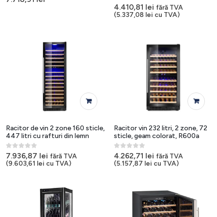
0
out of 5
Opțiunile
4.410,81
lei
fără TVA
(
5.337,08
lei
cu TVA)
pot
fi
alese
în
pagina
produsului.
Racitor de vin 2 zone 160 sticle,
Racitor vin 232 litri, 2 zone, 72
447 litri cu rafturi din lemn
sticle, geam colorat, R600a
0
out of 5
0
out of 5
7.936,87
lei
4.262,71
lei
fără TVA
fără TVA
(
9.603,61
lei
cu TVA)
(
5.157,87
lei
cu TVA)