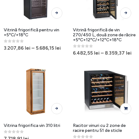
Acest
Acest
produs
produs
are
are
mai
mai
Vitrină frigorifică pentru vin
Vitrină frigorifică de vin
multe
multe
+5°C/+18°C
270/450 L, două zone de răcire
+5°C+12°C/+12°C+18°C
variații.
variații.
0
out of 5
Opțiunile
Opțiunile
3.207,86
lei
–
5.686,15
lei
0
out of 5
6.482,55
lei
–
8.359,37
lei
pot
pot
fi
fi
alese
alese
în
în
pagina
pagina
produsului.
produsulu
Acest
produs
are
mai
Vitrina frigorifica vin 310 litri
Racitor vinuri cu 2 zone de
multe
racire pentru 51 de sticle
variații.
0
out of 5
7.718,91
lei