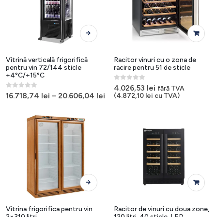
Acest
produs
are
mai
Vitrină verticală frigorifică
Racitor vinuri cu o zona de
multe
pentru vin 72/144 sticle
racire pentru 51 de sticle
+4°C/+15°C
variații.
0
out of 5
Opțiunile
4.026,53
lei
fără TVA
0
out of 5
16.718,74
lei
–
20.606,04
lei
(
4.872,10
lei
cu TVA)
pot
fi
alese
în
pagina
produsului.
Acest
produs
are
mai
Vitrina frigorifica pentru vin
Racitor de vinuri cu doua zone,
2×310 litri
120 litri, 40 sticle, LED