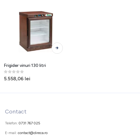
alese
în
pagina
produsulu
Acest
produs
are
mai
Frigider vinuri 130 litri
multe
variații.
0
out of 5
5.558,06
lei
Opțiunile
pot
fi
alese
în
Contact
pagina
produsului.
Telefon:
0731 767 025
E-mail:
contact@direca.ro