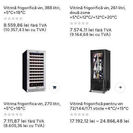
Vitrină frigorifică vin, 388 litri,
Vitrină frigorifică vin, 261 litri,
+5°C+18°C
două zone
+5°C+12°C/+12°C+20°C
0
out of 5
8.559,86
lei
fără TVA
0
out of 5
7.574,11
lei
(
10.357,43
lei
cu TVA)
fără TVA
(
9.164,68
lei
cu TVA)
Acest
produs
are
mai
Vitrina frigorifica vin, 270 litri,
Vitrină frigorifică pentru vin
multe
+5°C+18°C
72/144/171 sticle +4°C/+15°C
variații.
0
out of 5
0
out of 5
Opțiunile
7.111,87
lei
17.192,12
lei
–
24.866,48
lei
fără TVA
(
8.605,36
lei
cu TVA)
pot
fi