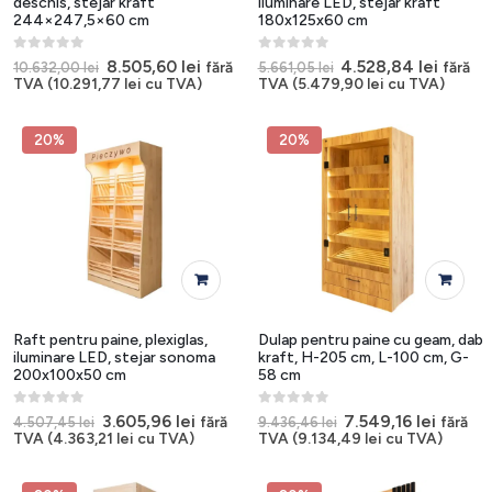
deschis, stejar kraft
iluminare LED, stejar kraft
244×247,5×60 cm
180x125x60 cm
0
out of 5
0
out of 5
Prețul
Prețul
Prețul
Prețul
8.505,60
lei
4.528,84
lei
fără
fără
10.632,00
lei
5.661,05
lei
inițial
curent
inițial
curen
TVA (
10.291,77
lei
cu TVA)
TVA (
5.479,90
lei
cu TVA)
a
este:
a
este:
fost:
8.505,60 lei.
fost:
4.528,8
10.632,00 lei.
5.661,05 lei.
20%
20%
Raft pentru paine, plexiglas,
Dulap pentru paine cu geam, dab
iluminare LED, stejar sonoma
kraft, H-205 cm, L-100 cm, G-
200x100x50 cm
58 cm
0
out of 5
0
out of 5
Prețul
Prețul
Prețul
Prețul
3.605,96
lei
7.549,16
lei
fără
fără
4.507,45
lei
9.436,46
lei
inițial
curent
inițial
curent
TVA (
4.363,21
lei
cu TVA)
TVA (
9.134,49
lei
cu TVA)
a
este:
a
este:
fost:
3.605,96 lei.
fost:
7.549,1
4.507,45 lei.
9.436,46 lei.