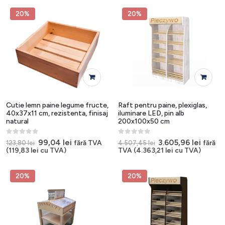
fost:
5.032,23 lei.
fost:
8.388,1
6.290,29 lei.
10.485,17 lei.
20%
20%
Cutie lemn paine legume fructe,
Raft pentru paine, plexiglas,
40x37x11 cm, rezistenta, finisaj
iluminare LED, pin alb
natural
200x100x50 cm
0
out of 5
0
out of 5
Prețul
Prețul
Prețul
Prețul
99,04
lei
3.605,96
lei
fără TVA
fără
123,80
lei
4.507,45
lei
inițial
curent
inițial
curen
(
119,83
lei
cu TVA)
TVA (
4.363,21
lei
cu TVA)
a
este:
a
este:
fost:
99,04 lei.
fost:
3.605,9
123,80 lei.
4.507,45 lei.
20%
20%