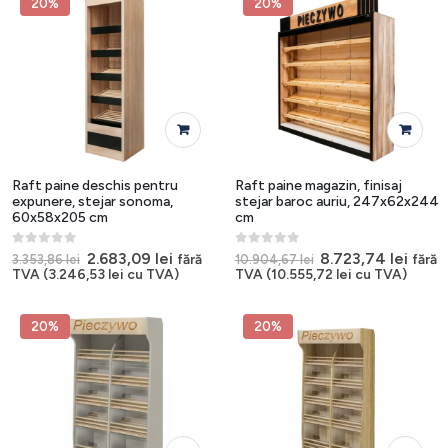
20%
20%
Raft paine deschis pentru
Raft paine magazin, finisaj
expunere, stejar sonoma,
stejar baroc auriu, 247x62x244
60x58x205 cm
cm
0
out of 5
0
out of 5
Prețul
Prețul
Prețul
Prețu
2.683,09
lei
8.723,74
lei
fără
fără
3.353,86
lei
10.904,67
lei
inițial
curent
inițial
cure
TVA (
3.246,53
lei
cu TVA)
TVA (
10.555,72
lei
cu TVA)
a
este:
a
este:
fost:
2.683,09 lei.
fost:
8.723
3.353,86 lei.
10.904,67 lei.
20%
20%