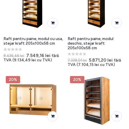
Raft pentru paine, modul cu usa,
Raft pentru paine, modul
stejar kraft 205x100x58 cm
deschis, stejar kraft
205x100x58 cm
0
out of 5
Prețul
Prețul
7.549,16
lei
fără
9.436,46
lei
inițial
curent
0
out of 5
Prețul
Prețul
5.871,20
lei
TVA (
9.134,49
lei
cu TVA)
fără
7.339,01
lei
a
este:
inițial
curent
TVA (
7.104,15
lei
cu TVA)
fost:
7.549,16 lei.
a
este:
9.436,46 lei.
fost:
5.871,20
7.339,01 lei.
20%
20%