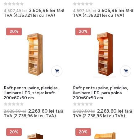
0
out of 5
0
out of 5
Prețul
Prețul
Prețul
Prețul
3.605,96
lei
3.605,96
lei
fără
fără
4.507,45
lei
4.507,45
lei
inițial
curent
inițial
curen
TVA (
4.363,21
lei
cu TVA)
TVA (
4.363,21
lei
cu TVA)
a
este:
a
este:
fost:
3.605,96 lei.
fost:
3.605,9
4.507,45 lei.
4.507,45 lei.
20%
20%
Raft pentru paine, plexiglas,
Raft pentru paine, plexiglas,
iluminare LED, stejar kraft
iluminare LED, para polna
200x60x50 cm
200x60x50 cm
0
out of 5
0
out of 5
Prețul
Prețul
Prețul
Prețul
2.263,60
lei
2.263,60
lei
fără
fără
2.829,50
lei
2.829,50
lei
inițial
curent
inițial
curent
TVA (
2.738,96
lei
cu TVA)
TVA (
2.738,96
lei
cu TVA)
a
este:
a
este:
fost:
2.263,60 lei.
fost:
2.263,6
2.829,50 lei.
2.829,50 lei.
20%
20%