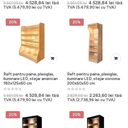
0
out of 5
0
out of 5
Prețul
Prețul
Prețul
Prețul
4.528,84
lei
4.528,84
lei
fără
fără
5.661,05
lei
5.661,05
lei
inițial
curent
inițial
curen
TVA (
5.479,90
lei
cu TVA)
TVA (
5.479,90
lei
cu TVA)
a
este:
a
este:
fost:
4.528,84 lei.
fost:
4.528,8
5.661,05 lei.
5.661,05 lei.
20%
20%
Raft pentru paine, plexiglas,
Raft pentru paine, plexiglas,
iluminare LED, stejar american
iluminare LED, stejar sonoma
180x125x60 cm
200x60x50 cm
0
out of 5
0
out of 5
Prețul
Prețul
Prețul
Prețul
4.528,84
lei
2.263,60
lei
fără
fără
5.661,05
lei
2.829,50
lei
inițial
curent
inițial
curent
TVA (
5.479,90
lei
cu TVA)
TVA (
2.738,96
lei
cu TVA)
a
este:
a
este:
fost:
4.528,84 lei.
fost:
2.263,6
5.661,05 lei.
2.829,50 lei.
20%
20%