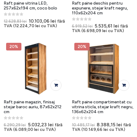
Raft paine vitrina LED,
Raft paine deschis pentru
257x62x194 cm, coco bolo
expunere, stejar kraft negru,
110x62x204 cm
0
out of 5
Prețul
Prețul
10.103,06
lei
fără
12.628,83
lei
inițial
curent
0
out of 5
Prețul
Prețul
5.535,61
lei
TVA (
12.224,70
lei
cu TVA)
fără
6.919,52
lei
a
este:
inițial
curent
TVA (
6.698,09
lei
cu TVA)
fost:
10.103,06 lei.
a
este:
12.628,83 lei.
fost:
5.535,61 
6.919,52 lei.
20%
20%
Raft paine magazin, finisaj
Raft paine compartimentat cu
stejar baroc auriu, 87x62x212
vitrina sticla, stejar kraft negru,
cm
136x62x204 cm
0
out of 5
0
out of 5
Prețul
Prețul
Prețul
Prețul
5.032,23
lei
8.388,15
lei
fără
fără
6.290,29
lei
10.485,17
lei
inițial
curent
inițial
curen
TVA (
6.089,00
lei
cu TVA)
TVA (
10.149,66
lei
cu TVA)
a
este:
a
este: