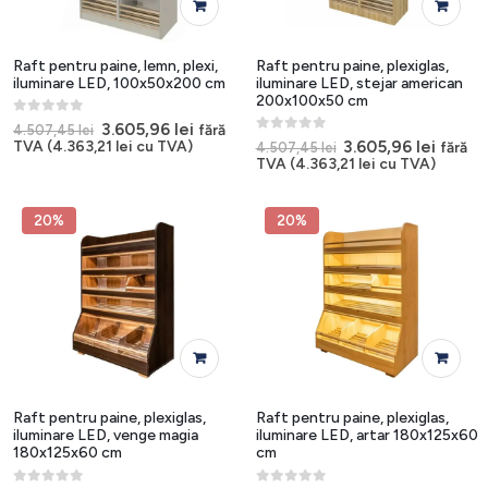
Raft pentru paine, lemn, plexi,
Raft pentru paine, plexiglas,
iluminare LED, 100x50x200 cm
iluminare LED, stejar american
200x100x50 cm
0
out of 5
Prețul
Prețul
3.605,96
lei
fără
4.507,45
lei
inițial
curent
0
out of 5
Prețul
Prețul
3.605,96
lei
TVA (
4.363,21
lei
cu TVA)
fără
4.507,45
lei
a
este:
inițial
curen
TVA (
4.363,21
lei
cu TVA)
fost:
3.605,96 lei.
a
este:
4.507,45 lei.
fost:
3.605,9
4.507,45 lei.
20%
20%
Raft pentru paine, plexiglas,
Raft pentru paine, plexiglas,
iluminare LED, venge magia
iluminare LED, artar 180x125x60
180x125x60 cm
cm