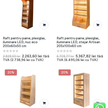
Raft pentru paine, plexiglas,
Raft pentru paine, plexiglas,
iluminare LED, nuc eco
iluminare LED, stejar Artisan
200x60x50 cm
205x100x60 cm
0
out of 5
0
out of 5
Prețul
Prețul
Prețul
Prețul
2.263,60
lei
5.367,82
lei
fără
fără
2.829,50
lei
6.709,77
lei
inițial
curent
inițial
curent
TVA (
2.738,96
lei
cu TVA)
TVA (
6.495,06
lei
cu TVA)
a
este:
a
este:
fost:
2.263,60 lei.
fost:
5.367,8
2.829,50 lei.
6.709,77 lei.
20%
20%