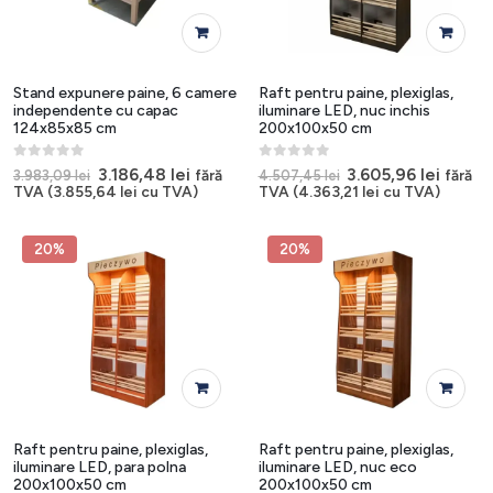
Stand expunere paine, 6 camere
Raft pentru paine, plexiglas,
independente cu capac
iluminare LED, nuc inchis
124x85x85 cm
200x100x50 cm
0
out of 5
0
out of 5
Prețul
Prețul
Prețul
Prețul
3.186,48
lei
3.605,96
lei
fără
fără
3.983,09
lei
4.507,45
lei
inițial
curent
inițial
curen
TVA (
3.855,64
lei
cu TVA)
TVA (
4.363,21
lei
cu TVA)
a
este:
a
este:
fost:
3.186,48 lei.
fost:
3.605,9
3.983,09 lei.
4.507,45 lei.
20%
20%
Raft pentru paine, plexiglas,
Raft pentru paine, plexiglas,
iluminare LED, para polna
iluminare LED, nuc eco
200x100x50 cm
200x100x50 cm