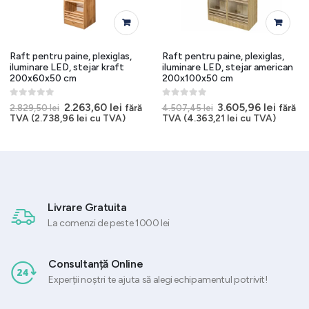
Raft pentru paine, plexiglas,
Raft pentru paine, plexiglas,
iluminare LED, stejar kraft
iluminare LED, stejar american
200x60x50 cm
200x100x50 cm
0
out of 5
0
out of 5
l
Prețul
Prețul
Prețul
Prețul
2.263,60
lei
3.605,96
lei
fără
fără
2.829,50
lei
4.507,45
lei
t
inițial
curent
inițial
curen
TVA (
2.738,96
lei
cu TVA)
TVA (
4.363,21
lei
cu TVA)
a
este:
a
este:
96 lei.
fost:
2.263,60 lei.
fost:
3.605,9
2.829,50 lei.
4.507,45 lei.
Livrare Gratuita
La comenzi de peste 1000 lei
Consultanță Online
Experții noștri te ajuta să alegi echipamentul potrivit!