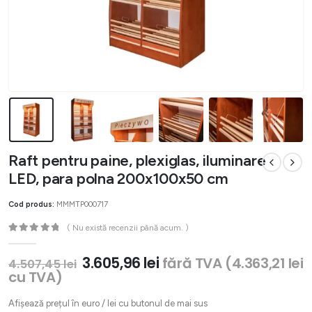
Raft pentru paine, plexiglas, iluminare
LED, para polna 200x100x50 cm
Cod produs:
MMMTP000717
( Nu există recenzii până acum. )
0
out of 5
Prețul
Prețul
3.605,96
lei
fără TVA (
4.363,21
lei
4.507,45
lei
inițial
curent
cu TVA)
a
este:
fost:
3.605,96 lei.
Afișează prețul în euro / lei cu butonul de mai sus