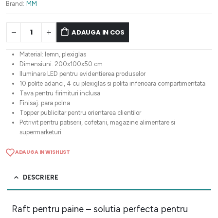
4.507,45 lei.
Brand:
MM
ADAUGA IN COS
Material: lemn, plexiglas
Dimensiuni: 200x100x50 cm
Iluminare LED pentru evidentierea produselor
10 polite adanci, 4 cu plexiglas si polita inferioara compartimentata
Tava pentru firimituri inclusa
Finisaj: para polna
Topper publicitar pentru orientarea clientilor
Potrivit pentru patiserii, cofetarii, magazine alimentare si
supermarketuri
ADAUGA IN WISHLIST
DESCRIERE
Raft pentru paine – solutia perfecta pentru