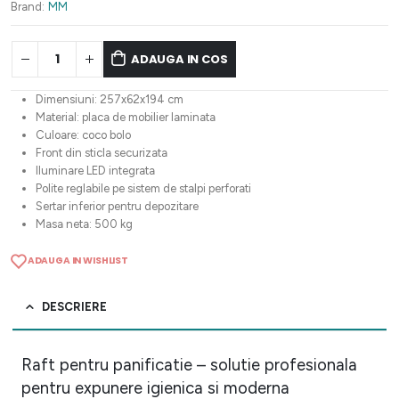
12.628,83 lei.
Brand:
MM
ADAUGA IN COS
Dimensiuni: 257x62x194 cm
Material: placa de mobilier laminata
Culoare: coco bolo
Front din sticla securizata
Iluminare LED integrata
Polite reglabile pe sistem de stalpi perforati
Sertar inferior pentru depozitare
Masa neta: 500 kg
ADAUGA IN WISHLIST
DESCRIERE
Raft pentru panificatie – solutie profesionala
pentru expunere igienica si moderna