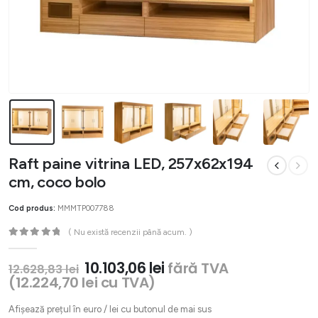
Raft paine vitrina LED, 257x62x194
cm, coco bolo
Cod produs:
MMMTP007788
( Nu există recenzii până acum. )
0
out of 5
Prețul
Prețul
10.103,06
lei
fără TVA
12.628,83
lei
inițial
curent
(
12.224,70
lei
cu TVA)
a
este:
fost:
10.103,06 lei.
Afișează prețul în euro / lei cu butonul de mai sus