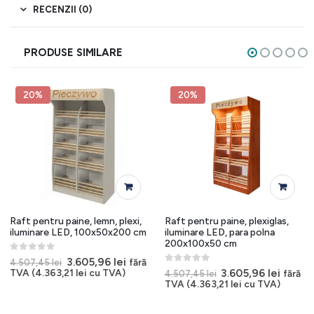
RECENZII (0)
PRODUSE SIMILARE
20%
20%
Raft pentru paine, lemn, plexi,
Raft pentru paine, plexiglas,
iluminare LED, 100x50x200 cm
iluminare LED, para polna
200x100x50 cm
0
out of 5
Prețul
Prețul
3.605,96
lei
fără
4.507,45
lei
inițial
curent
0
out of 5
l
Prețul
Prețul
3.605,96
lei
TVA (
4.363,21
lei
cu TVA)
fără
4.507,45
lei
a
este:
t
inițial
curen
TVA (
4.363,21
lei
cu TVA)
fost:
3.605,96 lei.
a
este:
4.507,45 lei.
96 lei.
fost:
3.605,9