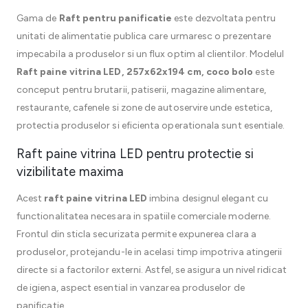
Gama de
Raft pentru panificatie
este dezvoltata pentru
unitati de alimentatie publica care urmaresc o prezentare
impecabila a produselor si un flux optim al clientilor. Modelul
Raft paine vitrina LED, 257x62x194 cm, coco bolo
este
conceput pentru brutarii, patiserii, magazine alimentare,
restaurante, cafenele si zone de autoservire unde estetica,
protectia produselor si eficienta operationala sunt esentiale.
Raft paine vitrina LED pentru protectie si
vizibilitate maxima
Acest
raft paine vitrina LED
imbina designul elegant cu
functionalitatea necesara in spatiile comerciale moderne.
Frontul din sticla securizata permite expunerea clara a
produselor, protejandu-le in acelasi timp impotriva atingerii
directe si a factorilor externi. Astfel, se asigura un nivel ridicat
de igiena, aspect esential in vanzarea produselor de
panificatie.