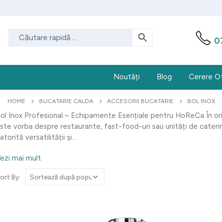
0
Noutăți
Blog
Cerere O
HOME
BUCATARIE CALDA
ACCESORII BUCATARIE
BOL INOX
ol Inox Profesional – Echipamente Esențiale pentru HoReCa În ori
ste vorba despre restaurante, fast-food-uri sau unități de catering
atorită versatilității și...
ezi mai mult
ort By: