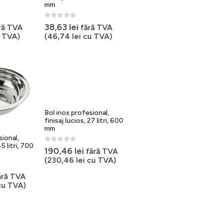
mm
0
out of 5
38,63
lei
ră TVA
fără TVA
 TVA)
(
46,74
lei
cu TVA)
Bol inox profesional,
finisaj lucios, 27 litri, 600
mm
sional,
45 litri, 700
0
out of 5
190,46
lei
fără TVA
(
230,46
lei
cu TVA)
ără TVA
u TVA)