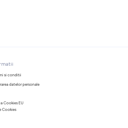
rmatii
i si conditii
rarea datelor personale
ica Cookies EU
e Cookies