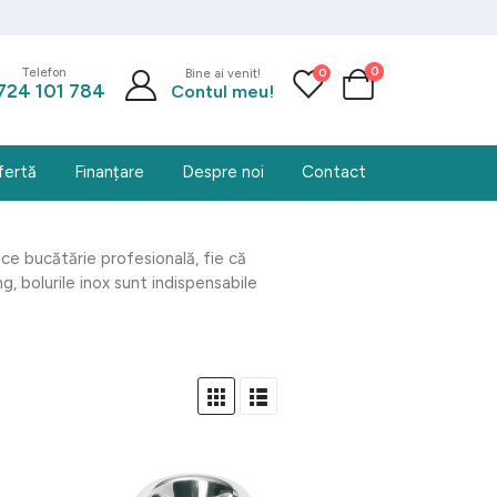
0
0
Telefon
Bine ai venit!
724 101 784
Contul meu!
fertă
Finanțare
Despre noi
Contact
ce bucătărie profesională, fie că
, bolurile inox sunt indispensabile