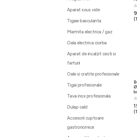
Aparat sous vide
0
9
(
Tigaie basculanta
Marmita electrica / gaz
Oala electrica ciorba
Aparat de incalzit cesti si
farturii
Oale si cratite profesionale
B
Tigai profesionale
Ø
b
Tava inox profesionala
0
1
Dulap cald
(
Accesorii cuptoare
gastronomice