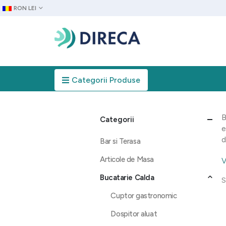
RON LEI
Categorii Produse
B
Categorii
e
d
Bar si Terasa
Articole de Masa
V
Bucatarie Calda
S
Cuptor gastronomic
Dospitor aluat