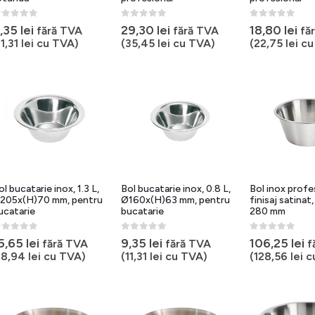
out of 5
0
out of 5
0
out of 5
,35
lei
29,30
lei
18,80
lei
fără TVA
fără TVA
fă
11,31
lei
cu TVA)
(
35,45
lei
cu TVA)
(
22,75
lei
cu
ol bucatarie inox, 1.3 L,
Bol bucatarie inox, 0.8 L,
Bol inox profe
205x(H)70 mm, pentru
Ø160x(H)63 mm, pentru
finisaj satinat, 
ucatarie
bucatarie
280 mm
out of 5
0
out of 5
0
out of 5
5,65
lei
9,35
lei
106,25
lei
fără TVA
fără TVA
f
18,94
lei
cu TVA)
(
11,31
lei
cu TVA)
(
128,56
lei
c