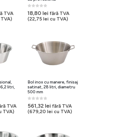
0
out of 5
18,80
lei
ră TVA
fără TVA
 TVA)
(
22,75
lei
cu TVA)
sional,
Bol inox cu manere, finisaj
6,2 litri,
satinat, 28 litri, diametru
500 mm
0
out of 5
561,32
lei
ără TVA
fără TVA
u TVA)
(
679,20
lei
cu TVA)