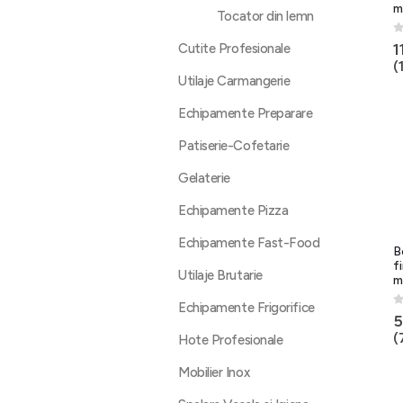
m
Tocator din lemn
0
1
Cutite Profesionale
(
Utilaje Carmangerie
Echipamente Preparare
Patiserie-Cofetarie
Gelaterie
Echipamente Pizza
Echipamente Fast-Food
B
f
Utilaje Brutarie
m
Echipamente Frigorifice
0
5
(
Hote Profesionale
Mobilier Inox