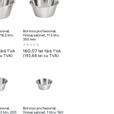
sional,
Bol inox profesional,
16,5 litri,
finisaj satinat, 11,5 litri,
350 mm
0
out of 5
160,07
lei
fără TVA
fără TVA
u TVA)
(
193,68
lei
cu TVA)
sional,
Bol inox profesional,
2 litri, 200
finisaj satinat, 1 litru, 160