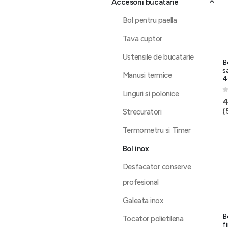
Accesorii bucatarie
Bol pentru paella
Tava cuptor
Ustensile de bucatarie
B
s
Manusi termice
4
Linguri si polonice
0
4
(
Strecuratori
Termometru si Timer
Bol inox
Desfacator conserve
profesional
Galeata inox
B
Tocator polietilena
fi