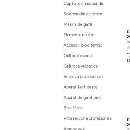
Cuptor cu microunde
Salamandra electrica
Masina de gatit
B
Elemente neutre
Ø
r
Accesorii bloc termic
0
1
Grill profesional
(
Grill roca vulcanica
Friteuza profesionala
Aparat fiert paste
Aparat de gatit orez
Bain Marie
Plita inductie profesionala
B
Ø
Aragaz wok
r