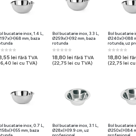
ol bucatarie inox, 1.4 L,
Bol bucatarie inox, 3.3 L,
Bol bucatarie i
197x(H)68 mm, baza
Ø259x(H)92 mm, baza
Ø240x(H)88 m
otunda
rotunda
rotunda, uz pr
out of 5
0
out of 5
0
out of 5
3,55
lei
18,80
lei
18,80
lei
fără TVA
fără TVA
fă
16,40
lei
cu TVA)
(
22,75
lei
cu TVA)
(
22,75
lei
cu
ol bucatarie inox, 0.7 L,
Bol bucatarie inox, 3.1 L,
Bol bucatarie i
158x(H)55 mm, baza
Ø28x(H)9.9 cm, uz
Ø250x(H)84 m
otunda
profesional
profesional