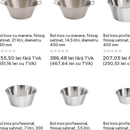
ol inox cu manere, finisaj
Bol inox cu manere, finisaj
Bol inox profe
atinat, 21 litri, diametru
satinat, 14,5 litri, diametru
finisaj satinat, 
50 mm
400 mm
400 mm
out of 5
0
out of 5
0
out of 5
55,50
lei
386,48
lei
207,05
lei
fără TVA
fără TVA
551,16
lei
cu TVA)
(
467,64
lei
cu TVA)
(
250,53
lei
c
ol inox profesional,
Bol inox profesional,
Bol inox profe
nisaj satinat, 7 litri, 300
finisaj satinat, 3,5 litri,
finisaj satinat, 