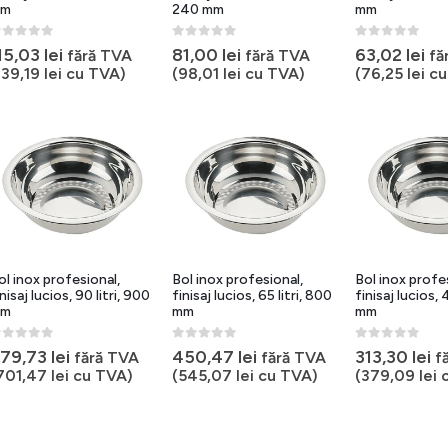
m
240 mm
mm
out of 5
0
out of 5
0
out of 5
15,03
lei
81,00
lei
63,02
lei
fără TVA
fără TVA
fă
139,19
lei
cu TVA)
(
98,01
lei
cu TVA)
(
76,25
lei
cu
ol inox profesional,
Bol inox profesional,
Bol inox profe
inisaj lucios, 90 litri, 900
finisaj lucios, 65 litri, 800
finisaj lucios, 
m
mm
mm
out of 5
0
out of 5
0
out of 5
79,73
lei
450,47
lei
313,30
lei
fără TVA
fără TVA
f
701,47
lei
cu TVA)
(
545,07
lei
cu TVA)
(
379,09
lei
c