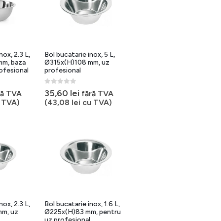
nox, 2.3 L,
Bol bucatarie inox, 5 L,
m, baza
Ø315x(H)108 mm, uz
ofesional
profesional
0
out of 5
35,60
lei
ră TVA
fără TVA
 TVA)
(
43,08
lei
cu TVA)
nox, 2.3 L,
Bol bucatarie inox, 1.6 L,
m, uz
Ø225x(H)83 mm, pentru
uz profesional