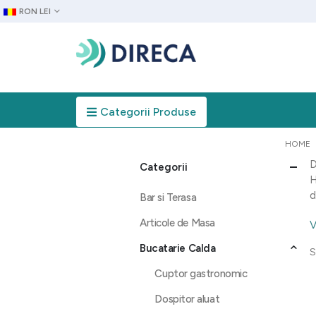
RON LEI
Categorii Produse
HOME
D
Categorii
H
d
Bar si Terasa
Articole de Masa
V
Bucatarie Calda
S
Cuptor gastronomic
Dospitor aluat