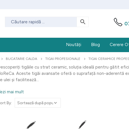
0
Noutăți
Blog
Cerere O
BUCATARIE CALDA
TIGAI PROFESIONALE
TIGAI CERAMICE PROFE
escoperiți tigăile cu strat ceramic, soluția ideală pentru gătit efic
oReCa. Aceste tigăi avansate oferă o suprafață non-aderentă ex
e ulei și facilitează...
ezi mai mult
ort By: