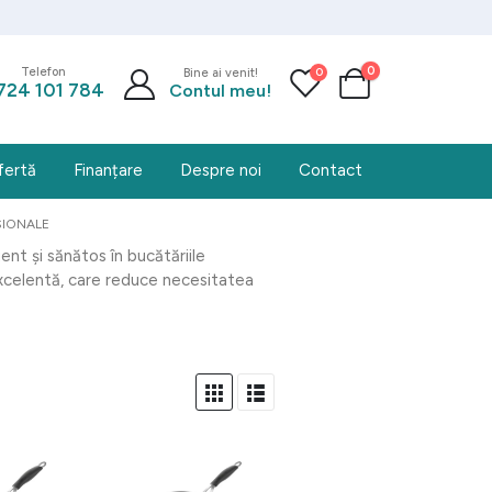
0
0
Telefon
Bine ai venit!
724 101 784
Contul meu!
fertă
Finanțare
Despre noi
Contact
SIONALE
ient și sănătos în bucătăriile
celentă, care reduce necesitatea