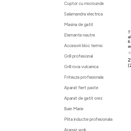
Cuptor cu microunde
Salamandra electrica
Masina de gatit
T
Elemente neutre
a
6
Accesorii bloc termic
a
Grill profesional
0
2
(
Grill roca vulcanica
Friteuza profesionala
Aparat fiert paste
Aparat de gatit orez
Bain Marie
Plita inductie profesionala
Aragaz wok