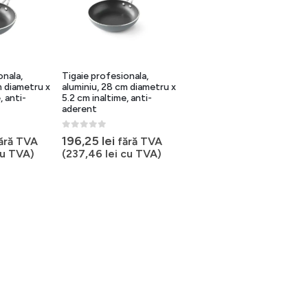
onala,
Tigaie profesionala,
m diametru x
aluminiu, 28 cm diametru x
, anti-
5.2 cm inaltime, anti-
aderent
0
out of 5
196,25
lei
ără TVA
fără TVA
u TVA)
(
237,46
lei
cu TVA)