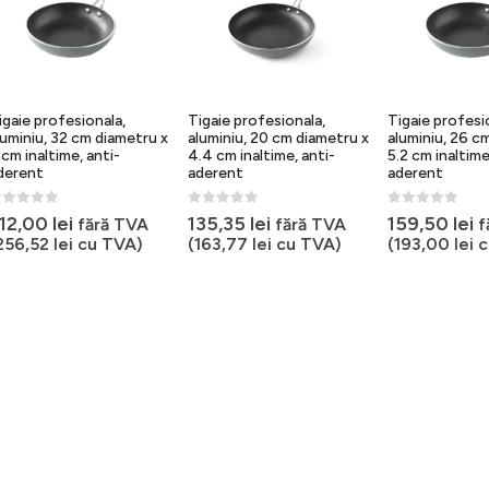
igaie profesionala,
Tigaie profesionala,
Tigaie profesi
luminiu, 32 cm diametru x
aluminiu, 20 cm diametru x
aluminiu, 26 c
 cm inaltime, anti-
4.4 cm inaltime, anti-
5.2 cm inaltime
derent
aderent
aderent
out of 5
0
out of 5
0
out of 5
12,00
lei
135,35
lei
159,50
lei
fără TVA
fără TVA
f
256,52
lei
cu TVA)
(
163,77
lei
cu TVA)
(
193,00
lei
c