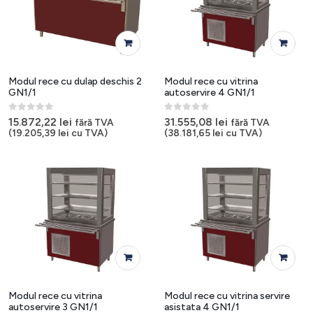
Modul rece cu dulap deschis 2
Modul rece cu vitrina
GN1/1
autoservire 4 GN1/1
0
out of 5
0
out of 5
15.872,22
lei
31.555,08
lei
fără TVA
fără TVA
(
19.205,39
lei
cu TVA)
(
38.181,65
lei
cu TVA)
Modul rece cu vitrina
Modul rece cu vitrina servire
autoservire 3 GN1/1
asistata 4 GN1/1