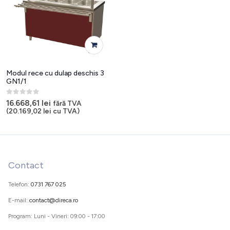
Modul rece cu dulap deschis 3
GN1/1
0
out of 5
16.668,61
lei
fără TVA
(
20.169,02
lei
cu TVA)
Contact
Telefon:
0731 767 025
E-mail:
contact@direca.ro
Program: Luni - Vineri: 09:00 - 17:00