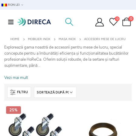
RON LEI
0
0
HOME
MOBILIER INOX
MASA INOX
ACCESORII MESE DE LUCRU
Explorează gama noastră de accesorii pentru mese de lucru, special
concepute pentru a îmbunătăți eficiența și funcționalitatea bucătăriilor
profesionale HoReCa. Oferim soluții robuste, de la sertare și rafturi
suplimentare, până...
Vezi mai mult
FILTRU
25%