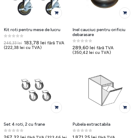
Kit roti pentru mese de lucru
Inel cauciuc pentru orificiu
debarasare
0
out of 5
Prețul
Prețul
183,78
lei
fără TVA
246,33
lei
inițial
curent
0
out of 5
289,60
lei
(
222,38
lei
cu TVA)
fără TVA
a
este:
(
350,42
lei
cu TVA)
fost:
183,78 lei.
246,33 lei.
Set 4 roti, 2 cu frane
Pubela extractabila
0
out of 5
0
out of 5
267,32
lei
1.871,25
lei
fără TVA (
323,46
lei
fără TVA