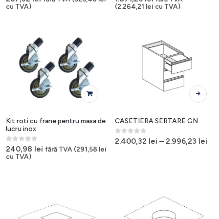
cu TVA)
(
2.264,21
lei
cu TVA)
Acest
produs
are
mai
Kit roti cu frane pentru masa de
CASETIERA SERTARE GN
multe
lucru inox
variații.
0
out of 5
2.400,32
lei
–
2.996,23
lei
0
out of 5
Opțiunile
240,98
lei
fără TVA (
291,58
lei
cu TVA)
pot
fi
alese
în
pagina
produsulu