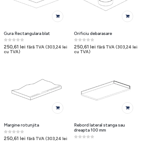
Gura Rectangulara blat
Orificiu debarasare
0
out of 5
0
out of 5
250,61
lei
250,61
lei
fără TVA (
303,24
lei
fără TVA (
303,24
lei
cu TVA)
cu TVA)
Margine rotunjita
Rebord lateral stanga sau
dreapta 100 mm
0
out of 5
250,61
lei
fără TVA (
303,24
lei