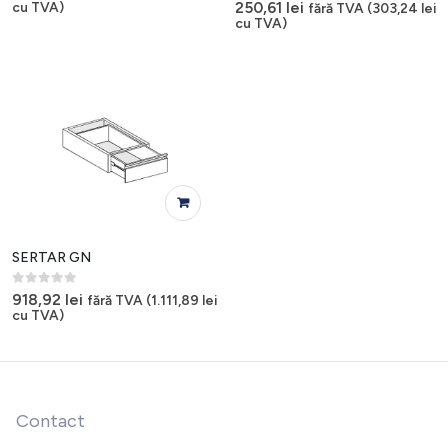
0
out of 5
250,61
lei
cu TVA)
fără TVA (
303,24
lei
cu TVA)
SERTAR GN
0
out of 5
918,92
lei
fără TVA (
1.111,89
lei
cu TVA)
Contact