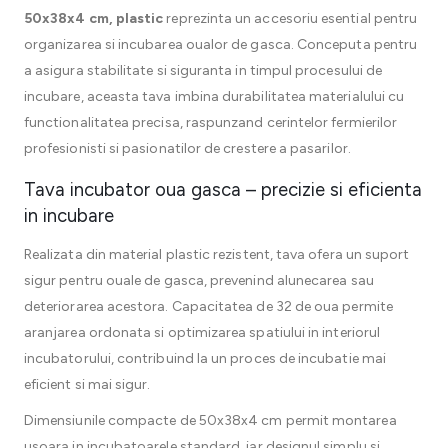
50x38x4 cm, plastic
reprezinta un accesoriu esential pentru
organizarea si incubarea oualor de gasca. Conceputa pentru
a asigura stabilitate si siguranta in timpul procesului de
incubare, aceasta tava imbina durabilitatea materialului cu
functionalitatea precisa, raspunzand cerintelor fermierilor
profesionisti si pasionatilor de crestere a pasarilor.
Tava incubator oua gasca – precizie si eficienta
in incubare
Realizata din material plastic rezistent, tava ofera un suport
sigur pentru ouale de gasca, prevenind alunecarea sau
deteriorarea acestora. Capacitatea de 32 de oua permite
aranjarea ordonata si optimizarea spatiului in interiorul
incubatorului, contribuind la un proces de incubatie mai
eficient si mai sigur.
Dimensiunile compacte de 50x38x4 cm permit montarea
usoara in incubatoarele standard, iar designul simplu si