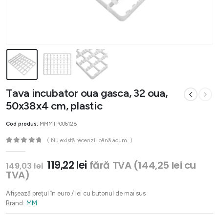
Tava incubator oua gasca, 32 oua,
50x38x4 cm, plastic
Cod produs:
MMMTP006128
( Nu există recenzii până acum. )
0
out of 5
Prețul
Prețul
119,22
lei
fără TVA (
144,25
lei
cu
149,03
lei
inițial
curent
TVA)
a
este:
fost:
119,22 lei.
Afișează prețul în euro / lei cu butonul de mai sus
149,03 lei.
Brand:
MM