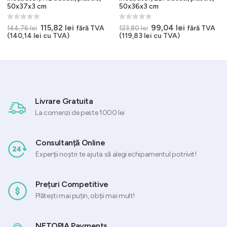
50x37x3 cm
50x36x3 cm
0
out of 5
0
out of 5
Prețul
Prețul
Prețul
Prețul
115,82
lei
99,04
lei
fără TVA
fără TVA
144,76
lei
123,80
lei
inițial
curent
inițial
curent
(
140,14
lei
cu TVA)
(
119,83
lei
cu TVA)
a
este:
a
este:
fost:
115,82 lei.
fost:
99,04 lei.
144,76 lei.
123,80 lei.
Livrare Gratuita
La comenzi de peste 1000 lei
Consultanță Online
Experții noștri te ajuta să alegi echipamentul potrivit!
Prețuri Competitive
Plătești mai puțin, obții mai mult!
NETOPIA Payments