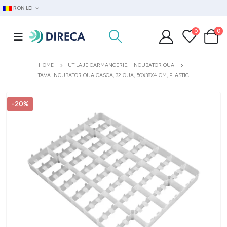
RON LEI
0
0
HOME
UTILAJE CARMANGERIE
,
INCUBATOR OUA
TAVA INCUBATOR OUA GASCA, 32 OUA, 50X38X4 CM, PLASTIC
-20%