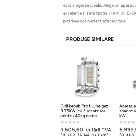
este alegerea ideală. Alege un apara
excelente și satisfacția clienților. 
potrivească perfect afacerii tale.
PRODUSE SIMILARE
Aparat kebab electric 10
Grill kebab Profi Line gaz
Aparat e
arzatoare,GYR100
9.75kW, cu 3 arzatoare
shaorma 
pentru 40kg carne
kW
0
out of 5
7.930,55
lei
fără TVA
0
out of 5
0
out of 
3.605,60
lei
6.993
fără TVA
(
9.595,96
lei
cu TVA)
(
4.362,78
lei
cu TVA)
(
8.462