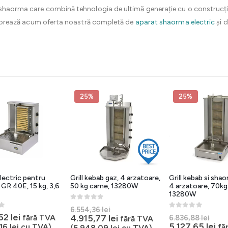
t shaorma care combină tehnologia de ultimă generație cu o construcți
Explorează acum oferta noastră completă de
aparat shaorma electric
și 
25%
25%
lectric pentru
Grill kebab gaz, 4 arzatoare,
Grill kebab si sha
GR 40E, 15 kg, 3,6
50 kg carne, 13280W
4 arzatoare, 70kg
13280W
0
out of 5
Prețul
6.554,36
lei
5
0
out of 5
Preț
,52
lei
inițial
Prețul
fără TVA
4.915,77
lei
6.836,88
lei
fără TVA
iniți
Pr
5.127,65
lei
a
curent
,16
lei
cu TVA)
fă
(
5.948,09
lei
cu TVA)