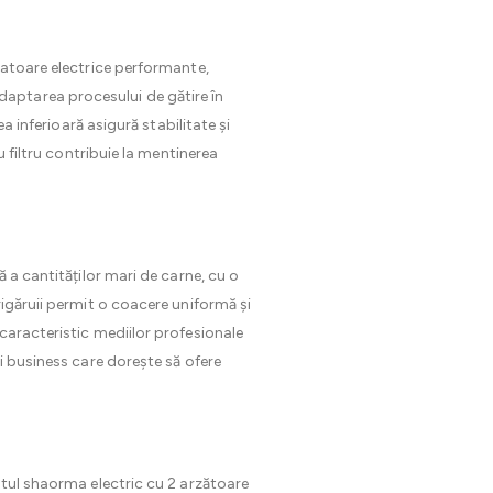
zatoare electrice performante,
aptarea procesului de gătire în
a inferioară asigură stabilitate și
u filtru contribuie la mentinerea
 a cantităților mari de carne, cu o
rigăruii permit o coacere uniformă și
caracteristic mediilor profesionale
i business care dorește să ofere
atul shaorma electric cu 2 arzătoare