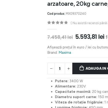
arzatoare, 20kg carn
Cod produs:
MX09370240
( Nu există recenzii până
0
out of 5
Prețul
P
5.593,81
lei
7.458,41
lei
inițial
c
a
e
Afișează prețul în euro / lei cu buton
fost:
5
Brand:
Maxima
7.458,41 lei.
ADAUGA IN
Putere:
3400 W
Alimentare:
230V
Capacitate maximă:
20 kg car
Diametru suport carne:
150 
Viteza de rotație frigăruie:
1 
Lungime frigăruie:
450 mm