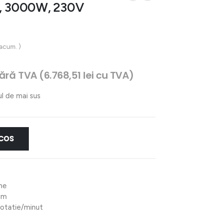
e, 3000W, 230V
 acum. )
rețul
fără TVA (
6.768,51
lei
cu TVA)
urent
ste:
ul de mai sus
.593,81 lei.
 COS
ne
mm
rotatie/minut