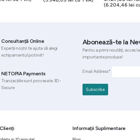
a
cu
fost:
este:
(
6.204,46
lei
c
fost
es
6.554,36 lei.
4.915,77 lei.
6.83
5.1
Abonează-te la Ne
Consultanță Online
Experții noștri te ajuta să alegi
Pentru a primi noutăți, acces la
echipamentul potrivit!
importante produse!
Email Address*
NETOPIA Payments
Tranzacțiile sunt procesate 3D-
Secure
Clienți
Informații Suplimentare
oferta in 10 minute!
Blog