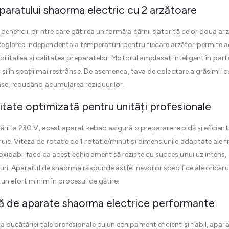
aparatului shaorma electric cu 2 arzătoare
eneficii, printre care gătirea uniformă a cărnii datorită celor doua ar
glarea independenta a temperaturii pentru fiecare arzător permite ad
ibilitatea și calitatea preparatelor. Motorul amplasat inteligent în parte
 și în spații mai restrânse. De asemenea, tava de colectare a grăsimii c
ase, reducând acumularea reziduurilor.
itate optimizată pentru unități profesionale
rii la 230 V, acest aparat kebab asigură o preparare rapidă și eficientă
ie. Viteza de rotație de 1 rotatie/minut și dimensiunile adaptate ale f
oxidabil face ca acest echipament să reziste cu succes unui uz intens, 
uri. Aparatul de shaorma răspunde astfel nevoilor specifice ale oricăru
un efort minim în procesul de gătire.
ă de aparate shaorma electrice performante
 bucătăriei tale profesionale cu un echipament eficient și fiabil, apar