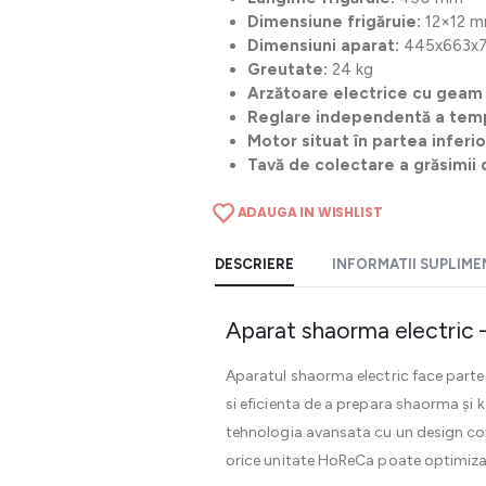
Dimensiune frigăruie:
12×12 
Dimensiuni aparat:
445x663x7
Greutate:
24 kg
Arzătoare electrice cu geam
Reglare independentă a tempe
Motor situat în partea inferio
Tavă de colectare a grăsimii di
ADAUGA IN WISHLIST
DESCRIERE
INFORMATII SUPLIM
Aparat shaorma electric –
Aparatul shaorma electric face parte
si eficienta de a prepara shaorma și
tehnologia avansata cu un design comp
orice unitate HoReCa poate optimiza f