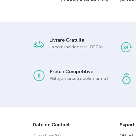
Livrare Gratuita
La comenzi de peste 1000 lei
Prețuri Competitive
Plătești mai puțin, obții mai mult!
Date de Contact
Suport 
Direca Depo SRL
Obțineți 