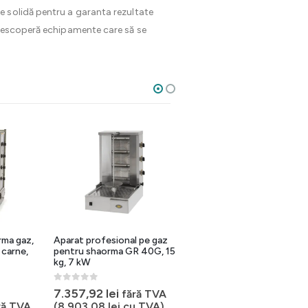
e solidă pentru a garanta rezultate
descoperă echipamente care să se
Aparat pe gaz pentru
shaorma GR 60G, 25 kg,
10,5 kW
orma gaz,
Aparat profesional pe gaz
0
out of 5
8.465,84
lei
 carne,
pentru shaorma GR 40G, 15
fără TVA
kg, 7 kW
(
10.243,67
lei
cu TVA)
0
out of 5
ul
7.357,92
lei
fără TVA
al
ețul
ră TVA
(
8.903,08
lei
cu TVA)