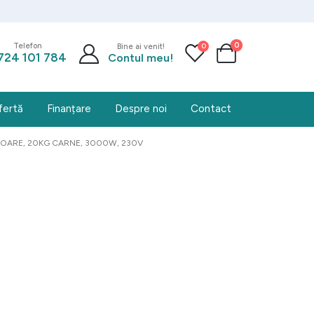
0
0
Telefon
Bine ai venit!
724 101 784
Contul meu!
fertă
Finanțare
Despre noi
Contact
TOARE, 20KG CARNE, 3000W, 230V