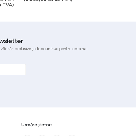
rent
u TVA)
:
te:
6,88 lei.
27,65 lei.
wsletter
 vânzări exclusive și discount-uri pentru cele mai
Urmărește-ne