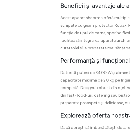
Beneficii și avantaje ale 
Acest aparat shaorma oferă multiple b
echipate cu geam protector Robax. Re
funcție de tipul de carne, sporind flex
facilitează integrarea aparatului chiar
curateniei și la preparate mai sănăto
Performanță și funcțional
Datorită puterii de 3400 W și alimentă
capacitate maximă de 20 kg pe frigăru
completă. Designul robust din oțel in
din fast-food-uri, catering sau bistro
preparate proaspete și delicioase, cu 
Explorează oferta noastr
Dacă dorești să îmbunătățești dotarea