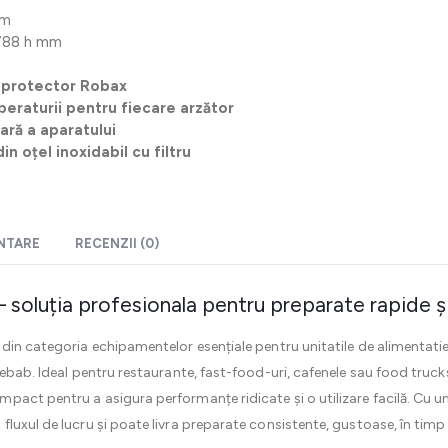
mm
88 h mm
 protector Robax
raturii pentru fiecare arzător
ară a aparatului
n oțel inoxidabil cu filtru
ENTARE
RECENZII (0)
 soluția profesionala pentru preparate rapide 
 din categoria echipamentelor esențiale pentru unitatile de alimentat
 kebab. Ideal pentru restaurante, fast-food-uri, cafenele sau food tr
act pentru a asigura performanțe ridicate și o utilizare facilă. Cu un
luxul de lucru și poate livra preparate consistente, gustoase, în timp 