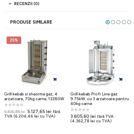
RECENZII (0)
PRODUSE SIMILARE
25%
Grill kebab si shaorma gaz, 4
Grill kebab Profi Line gaz
arzatoare, 70kg carne, 13280W
9.75kW, cu 3 arzatoare pentru
40kg carne
0
out of 5
Prețul
Prețul
5.127,65
lei
fără
6.836,88
lei
inițial
curent
0
out of 5
3.605,60
lei
TVA (
6.204,46
lei
cu TVA)
fără TVA
a
este:
(
4.362,78
lei
cu TVA)
fost:
5.127,65 lei.
6.836,88 lei.