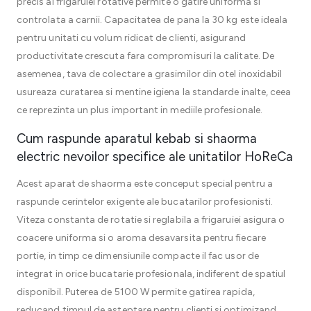
precis al frigaruiei rotative permite o gatire uniforma si
controlata a carnii. Capacitatea de pana la 30 kg este ideala
pentru unitati cu volum ridicat de clienti, asigurand
productivitate crescuta fara compromisuri la calitate. De
asemenea, tava de colectare a grasimilor din otel inoxidabil
usureaza curatarea si mentine igiena la standarde inalte, ceea
ce reprezinta un plus important in mediile profesionale.
Cum raspunde aparatul kebab si shaorma
electric nevoilor specifice ale unitatilor HoReCa
Acest aparat de shaorma este conceput special pentru a
raspunde cerintelor exigente ale bucatarilor profesionisti.
Viteza constanta de rotatie si reglabila a frigaruiei asigura o
coacere uniforma si o aroma desavarsita pentru fiecare
portie, in timp ce dimensiunile compacte il fac usor de
integrat in orice bucatarie profesionala, indiferent de spatiul
disponibil. Puterea de 5100 W permite gatirea rapida,
reducand timpul de asteptare pentru clienti si optimizand