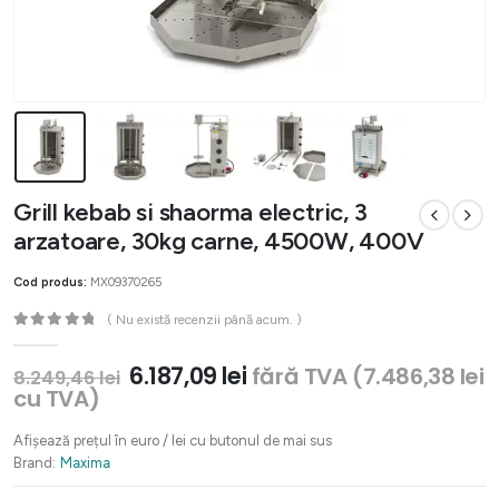
Grill kebab si shaorma electric, 3
arzatoare, 30kg carne, 4500W, 400V
Cod produs:
MX09370265
( Nu există recenzii până acum. )
0
out of 5
Prețul
Prețul
6.187,09
lei
fără TVA (
7.486,38
lei
8.249,46
lei
inițial
curent
cu TVA)
a
este:
fost:
6.187,09 lei.
Afișează prețul în euro / lei cu butonul de mai sus
8.249,46 lei.
Brand:
Maxima