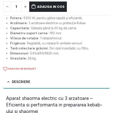
ADAUGA IN COS
Putere:
5100 W, pentru gătire rapidă și eficientă.
Arzătoare:
3 arzătoare electrice cu protecție Robax.
Capacitate:
Gătește până la 30 kg de carne.
Diametru suport carne:
190 mm.
Viteza de rotație:
1 rotație/minut.
Frigăruie:
Reglabilă, cu rotație în ambele sensuri.
Tavă colectare grăsimi:
Din oțel inoxidabil, cu filtru.
Dimensiuni:
545x691x982h mm.
Greutate:
26 kg.
ADAUGA IN WISHLIST
DESCRIERE
Aparat shaorma electric cu 3 arzatoare –
Eficienta si performanta in prepararea kebab-
ului si shaormei