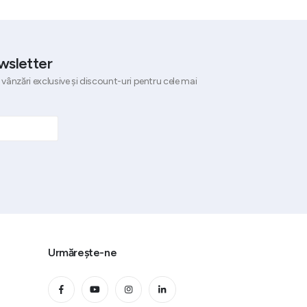
8.249,46 le
6.187,09 le
wsletter
 vânzări exclusive și discount-uri pentru cele mai
Urmărește-ne