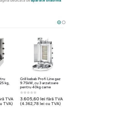
pagina dedicata de
aparate shaorma
25%
tru
Grill kebab Profi Line gaz
Grill kebab si shaorma
25 kg,
9.75kW, cu 3 arzatoare
electric, 3 arzatoare, 30kg
pentru 40kg carne
carne, 4500W, 400V
0
out of 5
0
out of 5
Prețul
3.605,60
lei
ără TVA
fără TVA
8.249,46
lei
inițial
Prețul
6.187,09
lei
u TVA)
(
4.362,78
lei
cu TVA)
fără TVA
a
curent
(
7.486,38
lei
cu TVA)
fost:
este: