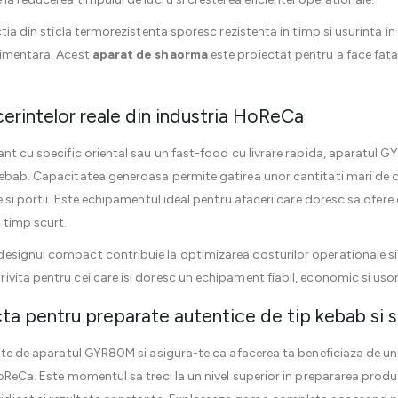
ctia din sticla termorezistenta sporesc rezistenta in timp si usurinta in
limentara. Acest
aparat de shaorma
este proiectat pentru a face fata
rintelor reale din industria HoReCa
ant cu specific oriental sau un fast-food cu livrare rapida, aparatul G
ebab. Capacitatea generoasa permite gatirea unor cantitati mari de car
e si portii. Este echipamentul ideal pentru afaceri care doresc sa ofere
 timp scurt.
signul compact contribuie la optimizarea costurilor operationale si la
vita pentru cei care isi doresc un echipament fiabil, economic si usor 
ta pentru preparate autentice de tip kebab si
rite de aparatul GYR80M si asigura-te ca afacerea ta beneficiaza de u
HoReCa. Este momentul sa treci la un nivel superior in prepararea prod