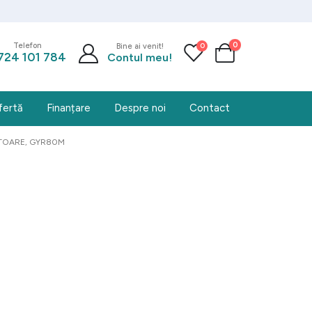
0
0
Telefon
Bine ai venit!
724 101 784
Contul meu!
fertă
Finanțare
Despre noi
Contact
TOARE, GYR80M