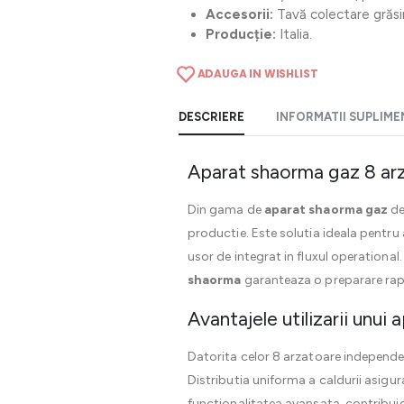
Accesorii:
Tavă colectare grăsim
Producție:
Italia.
ADAUGA IN WISHLIST
DESCRIERE
INFORMATII SUPLIM
Aparat shaorma gaz 8 arz
Din gama de
aparat shaorma gaz
de
productie. Este solutia ideala pentru 
usor de integrat in fluxul operational.
shaorma
garanteaza o preparare rapid
Avantajele utilizarii unu
Datorita celor 8 arzatoare independ
Distributia uniforma a caldurii asigur
functionalitatea avansata, contribuie 