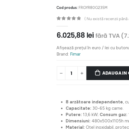
Cod produs:
FRGYR80G235M
( Nu există recenzii până
0
out of 5
6.025,88
lei
fără TVA (
7
Afișează prețul în euro / lei cu buton
Brand:
Fimar
ADAUGA IN
8 arzătoare independente
, c
Capacitate:
30-65 kg carne.
Putere:
13,6 kW;
Consum gaz:
Dimensiuni:
480x500x1105h 
Material:
Oțel inoxidabil, protec