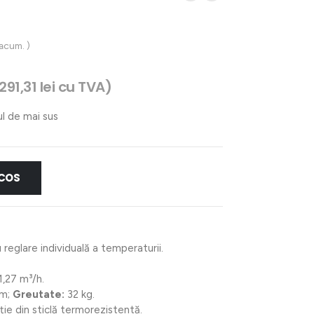
 acum. )
.291,31
lei
cu TVA)
ul de mai sus
 COS
u reglare individuală a temperaturii.
1,27 m³/h.
mm;
Greutate:
32 kg.
ție din sticlă termorezistentă.