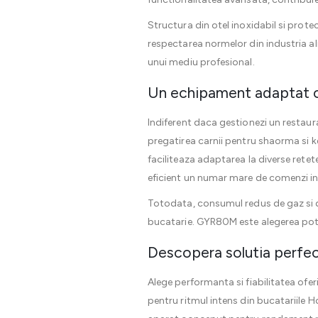
Structura din otel inoxidabil si prote
respectarea normelor din industria a
unui mediu profesional.
Un echipament adaptat ce
Indiferent daca gestionezi un restaur
pregatirea carnii pentru shaorma si k
faciliteaza adaptarea la diverse retet
eficient un numar mare de comenzi in
Totodata, consumul redus de gaz si de
bucatarie. GYR80M este alegerea potri
Descopera solutia perfec
Alege performanta si fiabilitatea ofe
pentru ritmul intens din bucatariile 