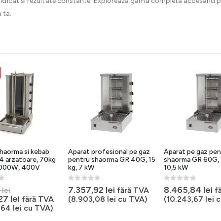
idicat si rezultate constante. Exploreaza gama completa accesand 
 ta.
haorma si kebab
Aparat profesional pe gaz
Aparat pe gaz pen
 4 arzatoare, 70kg
pentru shaorma GR 40G, 15
shaorma GR 60G, 
6000W, 400V
kg, 7 kW
10,5 kW
5
0
out of 5
0
out of 5
Prețul
7.357,92
lei
8.465,84
lei
fără TVA
f
1
lei
inițial
Prețul
,27
lei
fără TVA
(
8.903,08
lei
cu TVA)
(
10.243,67
lei
c
a
curent
,64
lei
cu TVA)
ei.
fost:
este: