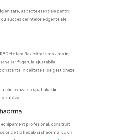
 igienizare, aspecte esentiale pentru
 cu succes cerintelor exigente ale
YR80M ofera flexibilitate maxima in
ne, iar frigaruia ajustabila
 constanta in calitate si sa gestioneze
 eficientizarea spatiului din
de utilizat.
 shaorma
n echipament profesional, construit
uselor de tip kebab si shaorma, cu un