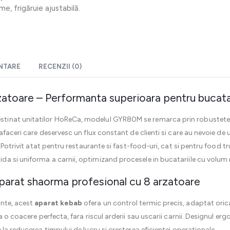
e, frigăruie ajustabilă.
ENTARE
RECENZII (0)
atoare – Performanta superioara pentru bucatar
stinat unitatilor HoReCa, modelul GYR80M se remarca prin robustete, e
afaceri care deservesc un flux constant de clienti si care au nevoie de 
 Potrivit atat pentru restaurante si fast-food-uri, cat si pentru food tr
a si uniforma a carnii, optimizand procesele in bucatariile cu volum r
i aparat shaorma profesional cu 8 arzatoare
ente, acest
aparat kebab
ofera un control termic precis, adaptat orica
a o coacere perfecta, fara riscul arderii sau uscarii carnii. Designul e
la reducerea timpului de lucru si cresterea eficientei operationale.