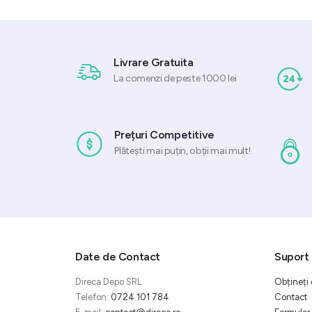
6.215,35 lei.
Livrare Gratuita
La comenzi de peste 1000 lei
Prețuri Competitive
Plătești mai puțin, obții mai mult!
Date de Contact
Suport 
Direca Depo SRL
Obțineți 
Telefon:
0724 101 784
Contact