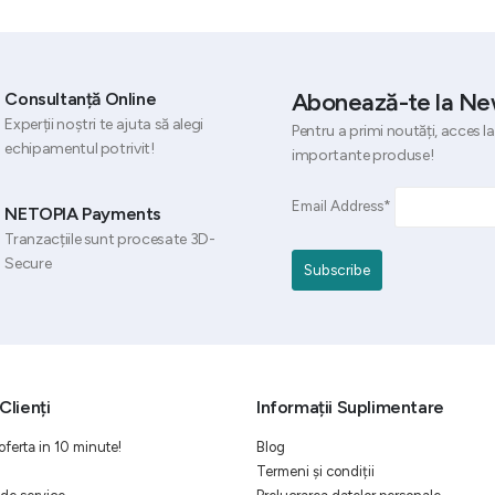
9.323,01 lei.
6.992,27 lei.
Abonează-te la Ne
Consultanță Online
Experții noștri te ajuta să alegi
Pentru a primi noutăți, acces la
echipamentul potrivit!
importante produse!
Email Address*
NETOPIA Payments
Tranzacțiile sunt procesate 3D-
Secure
Clienți
Informații Suplimentare
oferta in 10 minute!
Blog
Termeni și condiții