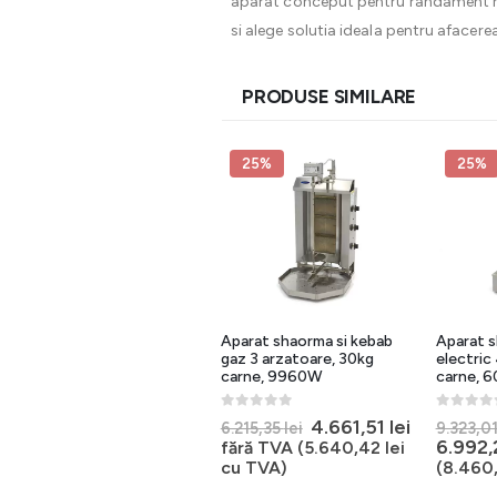
aparat conceput pentru randament r
si alege solutia ideala pentru afacerea
PRODUSE SIMILARE
25%
25%
Aparat kebab electric 4
Aparat shaorma si kebab
Aparat s
arzatoare, GYR40
gaz 3 arzatoare, 30kg
electric
carne, 9960W
carne, 
0
out of 5
5.797,53
lei
fără TVA
0
out of 5
0
out of 
Prețul
Prețul
4.661,51
lei
6.215,35
lei
9.323,0
(
7.015,01
lei
cu TVA)
inițial
curent
6.992
fără TVA (
5.640,42
lei
a
este:
cu TVA)
(
8.460
fost:
4.661,51 l