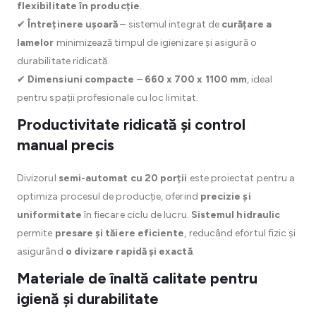
flexibilitate în producție
.
✔
Întreținere ușoară
– sistemul integrat de
curățare a
lamelor
minimizează timpul de igienizare și asigură o
durabilitate ridicată.
✔
Dimensiuni compacte
–
660 x 700 x 1100 mm
, ideal
pentru spații profesionale cu loc limitat.
Productivitate ridicată și control
manual precis
Divizorul
semi-automat cu 20 porții
este proiectat pentru a
optimiza procesul de producție, oferind
precizie și
uniformitate
în fiecare ciclu de lucru.
Sistemul hidraulic
permite
presare și tăiere eficiente
, reducând efortul fizic și
asigurând
o divizare rapidă și exactă
.
Materiale de înaltă calitate pentru
igienă și durabilitate