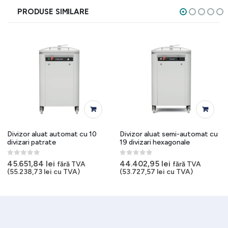
PRODUSE SIMILARE
Divizor aluat automat cu 10
Divizor aluat semi-automat cu
divizari patrate
19 divizari hexagonale
0
out of 5
0
out of 5
45.651,84
lei
44.402,95
lei
fără TVA
fără TVA
(
55.238,73
lei
cu TVA)
(
53.727,57
lei
cu TVA)