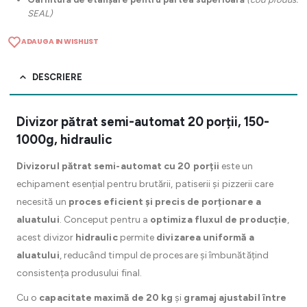
SEAL)
ADAUGA IN WISHLIST
DESCRIERE
Divizor pătrat semi-automat 20 porții, 150-
1000g, hidraulic
Divizorul pătrat semi-automat cu 20 porții
este un
echipament esențial pentru brutării, patiserii și pizzerii care
necesită un
proces eficient și precis de porționare a
aluatului
. Conceput pentru a
optimiza fluxul de producție
,
acest divizor
hidraulic
permite
divizarea uniformă a
aluatului
, reducând timpul de procesare și îmbunătățind
consistența produsului final.
Cu o
capacitate maximă de 20 kg
și
gramaj ajustabil între