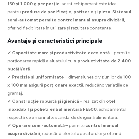
150 și 1.000 g per porție
, acest echipament este ideal
pentru
produse de panificație, patiserie și pizza
.
Sistemul
semi-automat permite control manual asupra divizării
,
oferind flexibilitate în utilizare și rezultate constante.
Avantaje și caracteristici principale
✔
Capacitate mare și productivitate excelentă
– permite
porționarea rapidă a aluatului cu
o productivitate de 2.400
bucăți/oră
.
✔
Precizie și uniformitate
– dimensiunea diviziunilor de
100
x 100 mm
asigură
porționare exactă
, reducând variațiile de
gramaj.
✔
Construcție robustă și igienică
– realizat din
oțel
inoxidabil și polietilenă alimentară PE500
, echipamentul
respectă cele mai înalte standarde de igienă alimentară.
✔
Operare semi-automată
– permite
control manual
asupra divizării
, reducând efortul operatorului și oferind