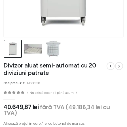
Divizor aluat semi-automat cu 20
diviziuni patrate
Cod produs:
MPMSQS20
( Nu există recenzii până acum. )
0
out of 5
40.649,87
lei
fără TVA (
49.186,34
lei
cu
TVA)
Afișează prețul în euro / lei cu butonul de mai sus