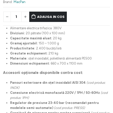
Brand:
MacPan
ADAUGA IN COS
Alimentare electrica trifazica: 380V
Diviziuni:
20 pătrate (100 x 100 mm)
Capacitate maximă aluat:
20 kg
Gramaj ajustabil:
150 – 1.000 g
Productivitate:
2.400 bucăți/oră
Greutate echipament:
210 kg
Materiale:
oțel inoxidabil, polietilenă alimentară PE500
Dimensiuni echipament:
660 x 700 x 1100 mm
Accesorii opționale disponibile contra cost:
Panouri exterioare din oțel inoxidabil AISI 304
(cod produs:
INOX)
Conexiune electrică monofazată 220V / 1PH / 50-60Hz
(cod
produs: 1PH)
Regulator de presiune 23-40 bar (recomandat pentru
modelele semi-automate)
(cod produs: PRESS)
Garnitură de etanșare pentru partea superioară
(cod produs: