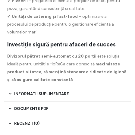
✔
Pizzerii
– pregătirea eficientă a porțiilor de aluat pentru
pizza, garantând consistență și calitate.
✔
Unități de catering și fast-food
– optimizare a
procesului de producție pentru o gestionare eficientă a
volumelor mari.
Investiție sigură pentru afaceri de succes
Divizorul pătrat semi-automat cu 20 porții
este soluția
ideală pentru unitățile HoReCa care doresc să
maximiseze
productivitatea, să mențină standarde ridicate de igienă
și să asigure calitate constantă
.
INFORMATII SUPLIMENTARE
DOCUMENTE PDF
RECENZII (0)