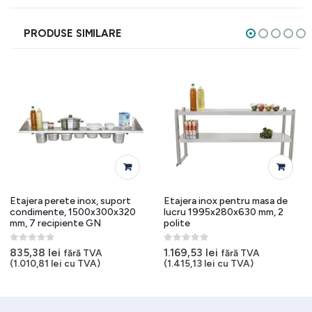
PRODUSE SIMILARE
Etajera perete inox, suport
Etajera inox pentru masa de
condimente, 1500x300x320
lucru 1995x280x630 mm, 2
mm, 7 recipiente GN
polite
0
out of 5
0
out of 5
835,38
lei
1.169,53
lei
fără TVA
fără TVA
(
1.010,81
lei
cu TVA)
(
1.415,13
lei
cu TVA)