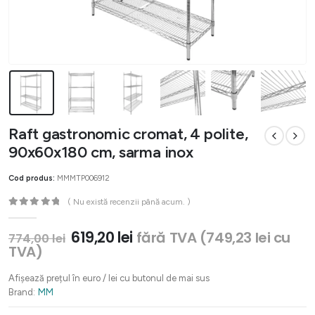
Raft gastronomic cromat, 4 polite,
90x60x180 cm, sarma inox
Cod produs:
MMMTP006912
( Nu există recenzii până acum. )
0
out of 5
Prețul
Prețul
619,20
lei
fără TVA (
749,23
lei
cu
774,00
lei
inițial
curent
TVA)
a
este:
fost:
619,20 lei.
Afișează prețul în euro / lei cu butonul de mai sus
774,00 lei.
Brand:
MM