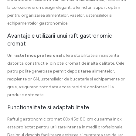
la coroziune si un design elegant, oferind un suport optim
pentru organizarea alimentelor, vaselor, ustensilelor si
echipamentelor gastronomice.
Avantajele utilizarii unui raft gastronomic
cromat
Un
rastel inox profesional
ofera stabilitate si rezistenta
datorita constructiei din otel cromat de inalta calitate. Cele
patru polite generoase permit depozitarea alimentelor,
recipientelor GN, ustensilelor de bucatarie si echipamentelor
grele, asigurand totodata acces rapid si confortabil la
produsele stocate.
Functionalitate si adaptabilitate
Raftul gastronomic cromat 60x45x180 cm cu sarma inox
este proiectat pentru utilizare intensa in medii profesionale.
Designul deschis faciliteaza aerisirea si curatarea rapida, iar