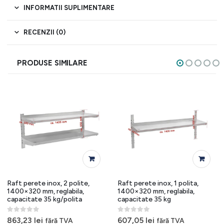
INFORMATII SUPLIMENTARE
RECENZII (0)
PRODUSE SIMILARE
Raft perete inox, 2 polite,
Raft perete inox, 1 polita,
1400×320 mm, reglabila,
1400×320 mm, reglabila,
capacitate 35 kg/polita
capacitate 35 kg
0
out of 5
0
out of 5
863,23
lei
607,05
lei
fără TVA
fără TVA