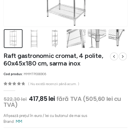
Raft gastronomic cromat, 4 polite,
60x45x180 cm, sarma inox
Cod produs:
MMMTP006908
( Nu există recenzii până acum. )
0
out of 5
Prețul
Prețul
417,85
lei
fără TVA (
505,60
lei
cu
522,30
lei
inițial
curent
TVA)
a
este:
fost:
417,85 lei.
Afișează prețul în euro / lei cu butonul de mai sus
522,30 lei.
Brand:
MM