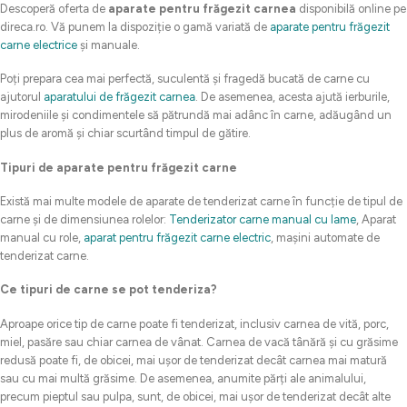
Descoperă oferta de
aparate pentru frăgezit carnea
disponibilă online pe
direca.ro. Vă punem la dispoziție o gamă variată de
aparate pentru frăgezit
carne electrice
și manuale.
Poți prepara cea mai perfectă, suculentă și fragedă bucată de carne cu
ajutorul
aparatului de frăgezit carnea
. De asemenea, acesta ajută ierburile,
mirodeniile și condimentele să pătrundă mai adânc în carne, adăugând un
plus de aromă și chiar scurtând timpul de gătire.
Tipuri de aparate pentru frăgezit carne
Există mai multe modele de aparate de tenderizat carne în funcție de tipul de
carne și de dimensiunea rolelor:
Tenderizator carne manual cu lame
, Aparat
manual cu role,
aparat pentru frăgezit carne electric
, mașini automate de
tenderizat carne.
Ce tipuri de carne se pot tenderiza?
Aproape orice tip de carne poate fi tenderizat, inclusiv carnea de vită, porc,
miel, pasăre sau chiar carnea de vânat. Carnea de vacă tânără și cu grăsime
redusă poate fi, de obicei, mai ușor de tenderizat decât carnea mai matură
sau cu mai multă grăsime. De asemenea, anumite părți ale animalului,
precum pieptul sau pulpa, sunt, de obicei, mai ușor de tenderizat decât alte