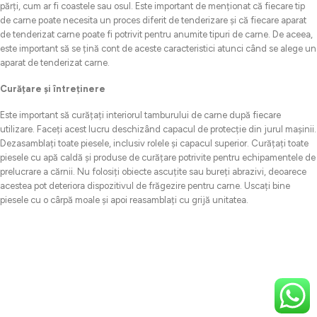
părți, cum ar fi coastele sau osul. Este important de menționat că fiecare tip
de carne poate necesita un proces diferit de tenderizare și că fiecare aparat
de tenderizat carne poate fi potrivit pentru anumite tipuri de carne. De aceea,
este important să se țină cont de aceste caracteristici atunci când se alege un
aparat de tenderizat carne.
Curățare și întreținere
Este important să curățați interiorul tamburului de carne după fiecare
utilizare. Faceți acest lucru deschizând capacul de protecție din jurul mașinii.
Dezasamblați toate piesele, inclusiv rolele și capacul superior. Curățați toate
piesele cu apă caldă și produse de curățare potrivite pentru echipamentele de
prelucrare a cărnii. Nu folosiți obiecte ascuțite sau bureți abrazivi, deoarece
acestea pot deteriora dispozitivul de frăgezire pentru carne. Uscați bine
piesele cu o cârpă moale și apoi reasamblați cu grijă unitatea.