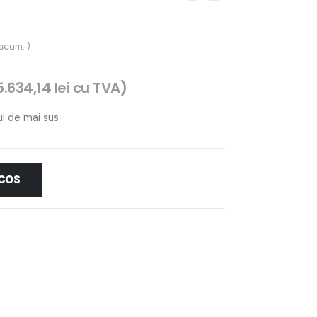
 acum. )
5.634,14
lei
cu TVA)
ul de mai sus
 COS