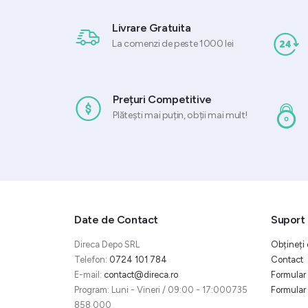
Livrare Gratuita
La comenzi de peste 1000 lei
Prețuri Competitive
Plătești mai puțin, obții mai mult!
Date de Contact
Suport 
Direca Depo SRL
Obțineți 
Telefon:
0724 101 784
Contact
E-mail:
contact@direca.ro
Formular 
Program: Luni - Vineri / 09:00 - 17:000735
Formular 
858 000