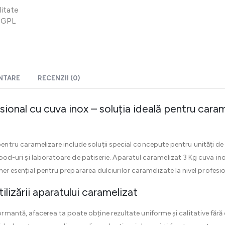
litate
 GPL
ENTARE
RECENZII (0)
ional cu cuva inox – soluția ideală pentru caram
ru caramelizare include soluții special concepute pentru unități de a
t-food-uri și laboratoare de patiserie. Aparatul caramelizat 3 Kg cuva i
tener esențial pentru prepararea dulciurilor caramelizate la nivel profesio
tilizării aparatului caramelizat
rmantă, afacerea ta poate obține rezultate uniforme și calitative fă