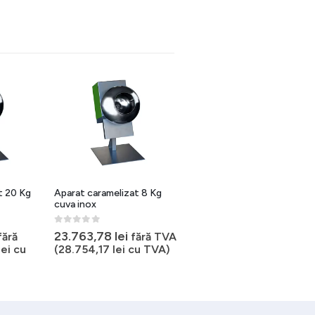
t 20 Kg
Aparat caramelizat 8 Kg
cuva inox
0
out of 5
23.763,78
lei
fără
fără TVA
lei
cu
(
28.754,17
lei
cu TVA)