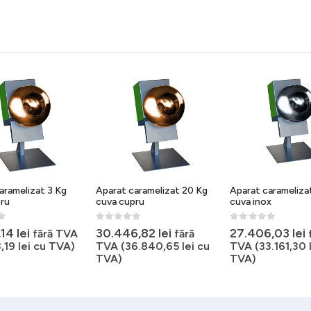
aramelizat 3 Kg
Aparat caramelizat 20 Kg
Aparat carameliza
ru
cuva cupru
cuva inox
5
0
out of 5
0
out of 5
,14
lei
30.446,82
lei
27.406,03
lei
fără TVA
fără
3,19
lei
cu TVA)
TVA (
36.840,65
lei
cu
TVA (
33.161,30
TVA)
TVA)