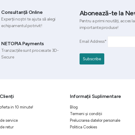
Abonează-te la Ne
Consultanță Online
Experții noștri te ajuta să alegi
Pentru a primi noutăți, acces la
echipamentul potrivit!
importante produse!
Email Address*
NETOPIA Payments
Tranzacțiile sunt procesate 3D-
Secure
Clienți
Informații Suplimentare
oferta in 10 minute!
Blog
Termeni și condiții
de service
Prelucrarea datelor personale
de retur
Politica Cookies