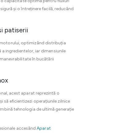
cu o capacitate optimă pentru fluxuri
igură și o întreținere facilă, reducând
 patiserii
 motorului, optimizând distribuția
a ingredientelor, iar dimensiunile
 manevrabilitate în bucătării
nox
onal, acest aparat reprezintă o
i să eficientizezi operațiunile zilnice
îmbină tehnologia de ultimă generație
fesionale accesând
Aparat