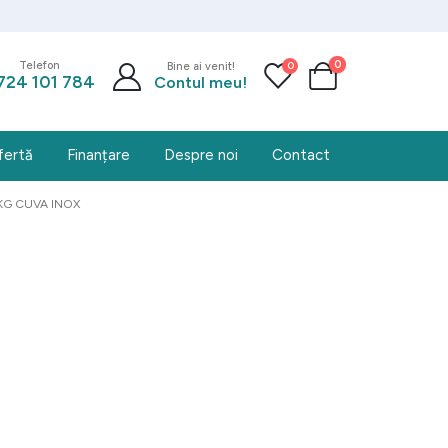
0
0
Telefon
Bine ai venit!
724 101 784
Contul meu!
fertă
Finanțare
Despre noi
Contact
KG CUVA INOX