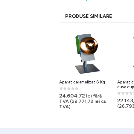
PRODUSE SIMILARE
Aparat caramelizat 8 Kg
Aparat c
cuva cup
0
out of 5
24.604,72
lei
fără
0
out of 
22.143
TVA (
29.771,72
lei
cu
(
26.79
TVA)