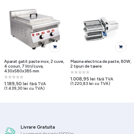
Aparat gatit paste inox, 2 cuve,
Masina electrica de paste, 80W,
4 cosuri, 7 litri/cuva,
2 tipuri de taiere
430x580x385 mm
0
out of 5
1.008,95
lei
fără TVA
0
out of 5
1.189,50
lei
(
1.220,83
lei
cu TVA)
fără TVA
(
1.439,30
lei
cu TVA)
Livrare Gratuita
La comenzi de peste 1000 lei