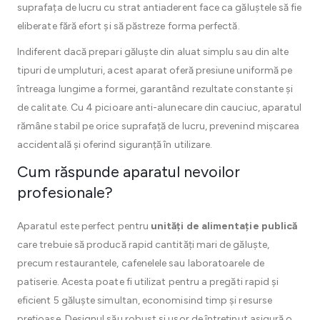
suprafața de lucru cu strat antiaderent face ca găluștele să fie
eliberate fără efort și să păstreze forma perfectă.
Indiferent dacă prepari găluște din aluat simplu sau din alte
tipuri de umpluturi, acest aparat oferă presiune uniformă pe
întreaga lungime a formei, garantând rezultate constante și
de calitate. Cu 4 picioare anti-alunecare din cauciuc, aparatul
rămâne stabil pe orice suprafață de lucru, prevenind mișcarea
accidentală și oferind siguranță în utilizare.
Cum răspunde aparatul nevoilor
profesionale?
Aparatul este perfect pentru
unități de alimentație publică
care trebuie să producă rapid cantități mari de găluște,
precum restaurantele, cafenelele sau laboratoarele de
patiserie. Acesta poate fi utilizat pentru a pregăti rapid și
eficient 5 găluște simultan, economisind timp și resurse
prețioase. Designul său robust și ușor de întreținut asigură o