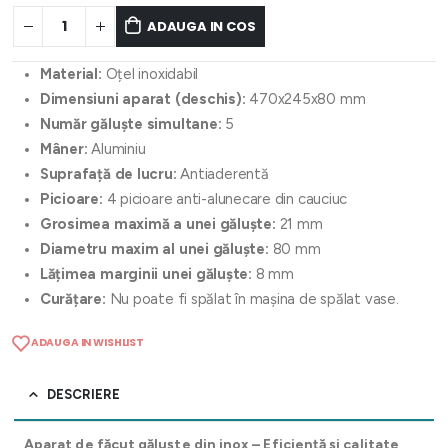
ADAUGA IN COS
Material:
Oțel inoxidabil
Dimensiuni aparat (deschis):
470x245x80 mm
Număr găluște simultane:
5
Mâner:
Aluminiu
Suprafață de lucru:
Antiaderentă
Picioare:
4 picioare anti-alunecare din cauciuc
Grosimea maximă a unei găluște:
21 mm
Diametru maxim al unei găluște:
80 mm
Lățimea marginii unei găluște:
8 mm
Curățare:
Nu poate fi spălat în mașina de spălat vase.
ADAUGA IN WISHLIST
DESCRIERE
Aparat de făcut găluște din inox – Eficiență și calitate