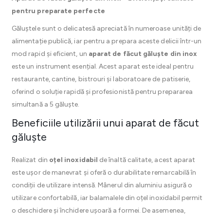
pentru preparate perfecte
Găluștele sunt o delicatesă apreciată în numeroase unități de
alimentație publică, iar pentru a prepara aceste delicii într-un
mod rapid și eficient, un
aparat de făcut găluște din inox
este un instrument esențial. Acest aparat este ideal pentru
restaurante, cantine, bistrouri și laboratoare de patiserie,
oferind o soluție rapidă și profesionistă pentru prepararea
simultană a 5 găluște.
Beneficiile utilizării unui aparat de făcut
găluște
Realizat din
oțel inoxidabil
de înaltă calitate, acest aparat
este ușor de manevrat și oferă o durabilitate remarcabilă în
condiții de utilizare intensă. Mânerul din aluminiu asigură o
utilizare confortabilă, iar balamalele din oțel inoxidabil permit
o deschidere și închidere ușoară a formei. De asemenea,