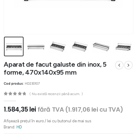
Aparat de facut galuste din inox, 5
forme, 470x140x95 mm
Cod produs:
HD230107
( Nu există recenzii până acum. )
0
out of 5
1.584,35
lei
fără TVA (
1.917,06
lei
cu TVA)
Afișează prețul în euro / lei cu butonul de mai sus
Brand:
HD