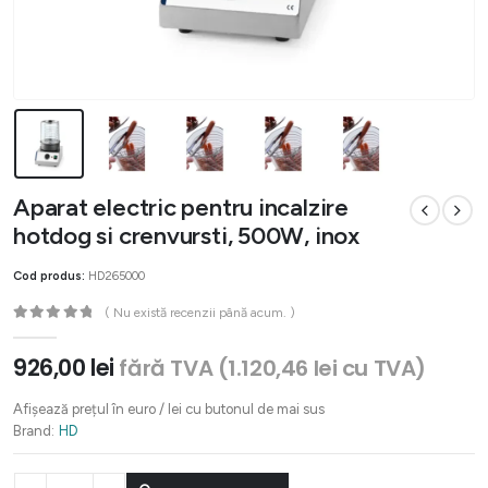
Aparat electric pentru incalzire
hotdog si crenvursti, 500W, inox
Cod produs:
HD265000
( Nu există recenzii până acum. )
0
out of 5
926,00
lei
fără TVA (
1.120,46
lei
cu TVA)
Afișează prețul în euro / lei cu butonul de mai sus
Brand:
HD