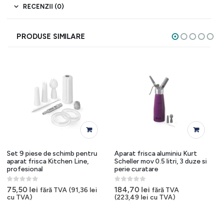
RECENZII (0)
PRODUSE SIMILARE
Set 9 piese de schimb pentru
Aparat frisca aluminiu Kurt
aparat frisca Kitchen Line,
Scheller mov 0.5 litri, 3 duze si
profesional
perie curatare
0
out of 5
0
out of 5
75,50
lei
184,70
lei
fără TVA (
91,36
lei
fără TVA
cu TVA)
(
223,49
lei
cu TVA)