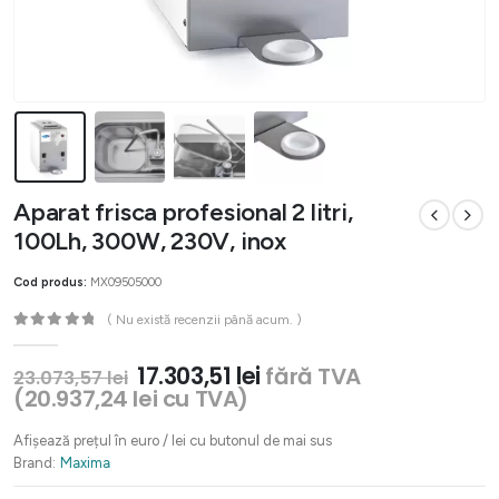
Aparat frisca profesional 2 litri,
100Lh, 300W, 230V, inox
Cod produs:
MX09505000
( Nu există recenzii până acum. )
0
out of 5
Prețul
Prețul
17.303,51
lei
fără TVA
23.073,57
lei
inițial
curent
(
20.937,24
lei
cu TVA)
a
este:
fost:
17.303,51 lei.
Afișează prețul în euro / lei cu butonul de mai sus
23.073,57 lei.
Brand:
Maxima