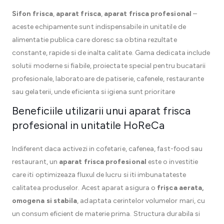
Sifon frisca
,
aparat frisca
,
aparat frisca profesional
–
aceste echipamente sunt indispensabile in unitatile de
alimentatie publica care doresc sa obtina rezultate
constante, rapide si de inalta calitate. Gama dedicata include
solutii moderne si fiabile, proiectate special pentru bucatarii
profesionale, laboratoare de patiserie, cafenele, restaurante
sau gelaterii, unde eficienta si igiena sunt prioritare
Beneficiile utilizarii unui aparat frisca
profesional in unitatile HoReCa
Indiferent daca activezi in cofetarie, cafenea, fast-food sau
restaurant, un
aparat frisca profesional
este o investitie
care iti optimizeaza fluxul de lucru si iti imbunatateste
calitatea produselor. Acest aparat asigura o
frișca aerata,
omogena si stabila
, adaptata cerintelor volumelor mari, cu
un consum eficient de materie prima. Structura durabila si