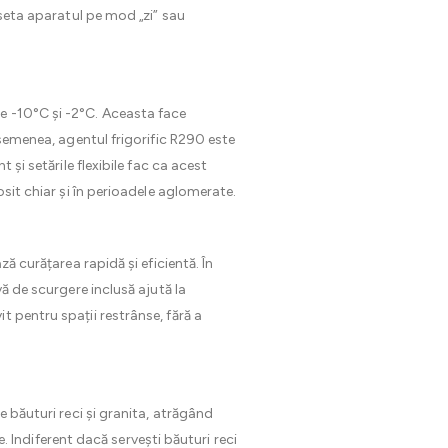
 seta aparatul pe mod „zi” sau
e -10°C și -2°C. Aceasta face
asemenea, agentul frigorific R290 este
 și setările flexibile fac ca acest
osit chiar și în perioadele aglomerate.
ă curățarea rapidă și eficientă. În
ă de scurgere inclusă ajută la
 pentru spații restrânse, fără a
e băuturi reci și granita, atrăgând
e. Indiferent dacă servești băuturi reci