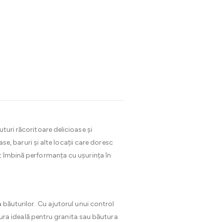
uturi răcoritoare delicioase și
ase, baruri și alte locații care doresc
at îmbină performanța cu ușurința în
a băuturilor. Cu ajutorul unui control
atura ideală pentru granita sau băutura