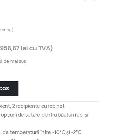
 acum. )
.956,67
lei
cu TVA)
ul de mai sus
 COS
pient, 2 recipiente cu robinet
, opțiuni de setare pentru băuturi reci și
l de temperatură între -10°C și -2°C