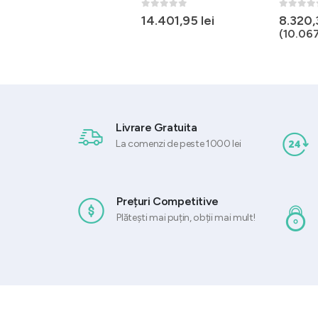
TOUCH 1 cuva
0
out of 5
0
out of 
14.401,95
lei
8.320
(
10.06
0
out of 5
9.885,33
lei
fără TVA
(
11.961,25
lei
cu TVA)
Livrare Gratuita
La comenzi de peste 1000 lei
Prețuri Competitive
Plătești mai puțin, obții mai mult!