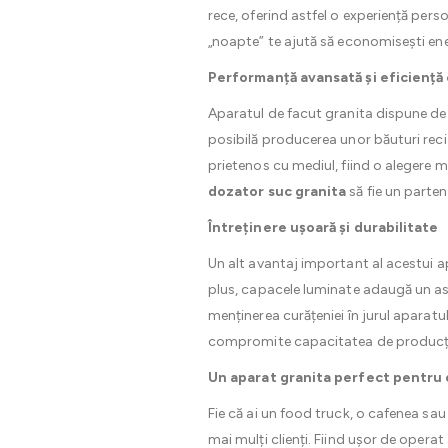
rece, oferind astfel o experiență pers
„noapte” te ajută să economisești ener
Performanță avansată și eficiență
Aparatul de facut granita dispune de 
posibilă producerea unor băuturi reci 
prietenos cu mediul, fiind o alegere ma
dozator suc granita
să fie un parten
Întreținere ușoară și durabilitate
Un alt avantaj important al acestui apa
plus, capacele luminate adaugă un aspe
menținerea curățeniei în jurul aparatu
compromite capacitatea de producț
Un aparat granita perfect pentru 
Fie că ai un food truck, o cafenea sau
mai mulți clienți. Fiind ușor de operat 