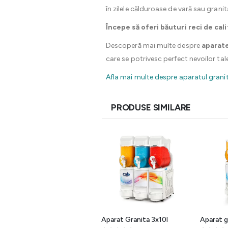
în zilele călduroase de vară sau granit
Începe să oferi băuturi reci de cal
Descoperă mai multe despre
aparate
care se potrivesc perfect nevoilor tale
Afla mai multe despre aparatul grani
PRODUSE SIMILARE
Aparat granita
Aparat Granita 3x10l
Aparat gr
multifunctional GT