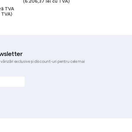
(
6.206,37
lei
cu TVA)
ră TVA
0
out of 5
10.932,34
lei
fără TVA
 TVA)
(
13.228,13
lei
cu TVA)
wsletter
 vânzări exclusive și discount-uri pentru cele mai