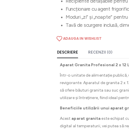
Recipiente detașabile pentru 
Funcționare cu agent frigorif
Moduri „zi” și „noapte” pentr
Tavă de scurgere inclusă, d
ADAUGA IN WISHLIST
DESCRIERE
RECENZII (0)
Aparat Granita Profesional 2 x 12 
Într-o unitate de alimentație publică,
revigorante. Aparatul de granita 2 x 12 
să ofere băuturi granita sau suc gran
utilizare și întreținere, fiind ideal pent
Beneficiile utilizării unui aparat g
Acest
aparat granita
este echipat cu
digital al temperaturii, vei putea să r