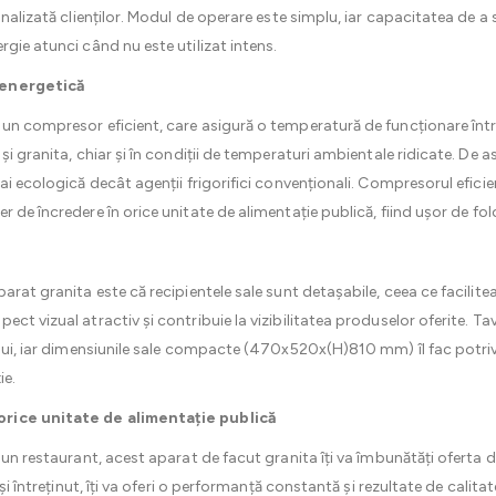
onalizată clienților. Modul de operare este simplu, iar capacitatea de a
gie atunci când nu este utilizat intens.
 energetică
un compresor eficient, care asigură o temperatură de funcționare într
și granita, chiar și în condiții de temperaturi ambientale ridicate. De 
i ecologică decât agenții frigorifici convenționali. Compresorul eficient
er de încredere în orice unitate de alimentație publică, fiind ușor de fol
rat granita este că recipientele sale sunt detașabile, ceea ce faciliteaz
ct vizual atractiv și contribuie la vizibilitatea produselor oferite. Tav
lui, iar dimensiunile sale compacte (470x520x(H)810 mm) îl fac potrivit
ie.
orice unitate de alimentație publică
 un restaurant, acest aparat de facut granita îți va îmbunătăți oferta d
și întreținut, îți va oferi o performanță constantă și rezultate de calitat