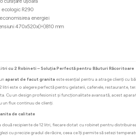
o curățare ușoară
ic ecologic R290
u economisirea energiei
imensiuni 470x520x(H)810 mm
Litri cu 2 Robineti – Soluția Perfectă pentru Băuturi Răcoritoare
 un
aparat de facut granita
este esențial pentru a atrage clienți cu bă
litri este o alegere perfectă pentru gelaterii, cafenele, restaurante, ter
ita. Cu un design profesionist și funcționalitate avansată, acest apar
ru un flux continuu de clienți.
ranita de calitate
 două recipiente de 12 litri, fiecare dotat cu robinet pentru distribuire
eglezi cu precizie gradul de răcire, ceea ce îți permite să setezi temper