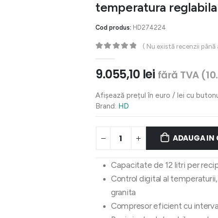
temperatura reglabila
Cod produs:
HD274224
( Nu există recenzii până
0
out of 5
9.055,10
lei
fără TVA (
10
Afișează prețul în euro / lei cu buton
Brand:
HD
ADAUGA IN
Capacitate de 12 litri per reci
Control digital al temperaturii
granita
Compresor eficient cu interva