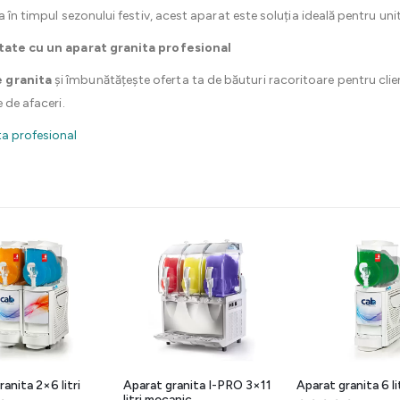
a în timpul sezonului festiv, acest aparat este soluția ideală pentru unit
itate cu un aparat granita profesional
 granita
și îmbunătățește oferta ta de băuturi racoritoare pentru clie
 de afaceri.
ta profesional
anita 2×6 litri
Aparat granita I-PRO 3×11
Aparat granita 6 li
litri mecanic