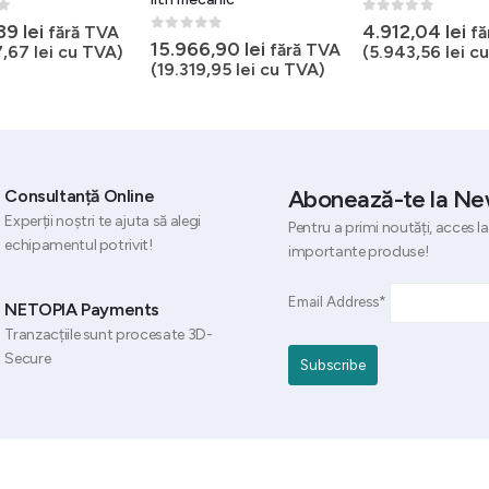
5
0
out of 5
,39
lei
4.912,04
lei
fără TVA
fă
0
out of 5
15.966,90
lei
fără TVA
7,67
lei
cu TVA)
(
5.943,56
lei
cu
(
19.319,95
lei
cu TVA)
Abonează-te la Ne
Consultanță Online
Experții noștri te ajuta să alegi
Pentru a primi noutăți, acces la
echipamentul potrivit!
importante produse!
Email Address*
NETOPIA Payments
Tranzacțiile sunt procesate 3D-
Secure