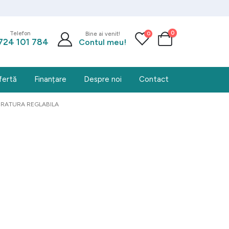
0
0
Telefon
Bine ai venit!
724 101 784
Contul meu!
fertă
Finanțare
Despre noi
Contact
PERATURA REGLABILA