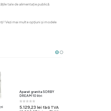
ățile tale de alimentație publică.
nți! Vezi mai multe opțiuni și modele
Aparat granita SORBY
DREAM 10 litri
0
out of 5
5.129,23
lei
tri
Aparat granita I-PRO 2×11
fără TVA
litri mecanic