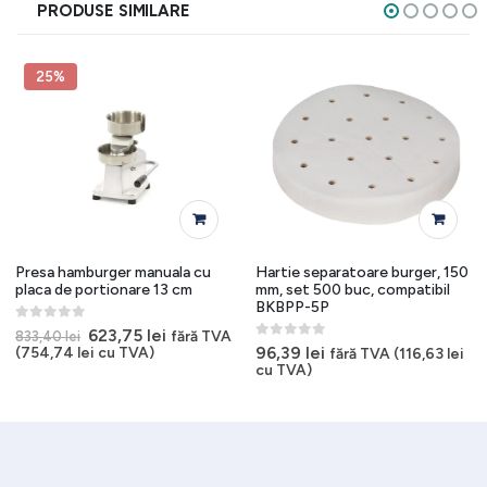
PRODUSE SIMILARE
25%
Presa hamburger manuala cu
Hartie separatoare burger, 150
placa de portionare 13 cm
mm, set 500 buc, compatibil
BKBPP-5P
0
out of 5
Prețul
Prețul
623,75
lei
fără TVA
833,40
lei
inițial
curent
0
out of 5
96,39
lei
(
754,74
lei
cu TVA)
fără TVA (
116,63
lei
a
este:
cu TVA)
fost:
623,75 lei.
833,40 lei.