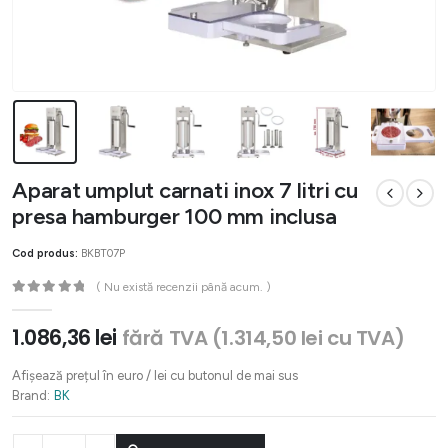
Aparat umplut carnati inox 7 litri cu
presa hamburger 100 mm inclusa
Cod produs:
BKBT07P
( Nu există recenzii până acum. )
0
out of 5
1.086,36
lei
fără TVA (
1.314,50
lei
cu TVA)
Afișează prețul în euro / lei cu butonul de mai sus
Brand:
BK