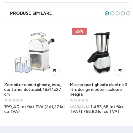
PRODUSE SIMILARE
25%
Zdrobitor cuburi gheata, inox,
Masina spart gheata electric 3
container detasabil, 16x14x27
litri, design modern, culoare
cm
neagra
0
out of 5
0
out of 5
Prețul
Prețul
199,40
lei
1.453,56
lei
fără TVA (
241,27
lei
fără
1.939,15
lei
inițial
curent
cu TVA)
TVA (
1.758,80
lei
cu TVA)
a
este:
fost:
1.453,56 
1.939,15 lei.