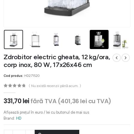
Zdrobitor electric gheata, 12 kg/ora,
corp inox, 80 W, 17x26x46 cm
Cod produs:
HD271520
( Nu există recenzii până acum. )
0
out of 5
331,70
lei
fără TVA (
401,36
lei
cu TVA)
Afișează prețul în euro / lei cu butonul de mai sus
Brand:
HD