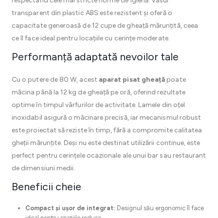
respectând cele mai stricte norme de igienă. Vasul
transparent din plastic ABS este rezistent și oferă o
capacitate generoasă de 12 cupe de gheață mărunțită, ceea
ce îl face ideal pentru locațiile cu cerințe moderate.
Performanță adaptată nevoilor tale
Cu o putere de 80 W, acest
aparat pisat gheață
poate
măcina până la 12 kg de gheață pe oră, oferind rezultate
optime în timpul vârfurilor de activitate. Lamele din oțel
inoxidabil asigură o măcinare precisă, iar mecanismul robust
este proiectat să reziste în timp, fără a compromite calitatea
gheții mărunțite. Deși nu este destinat utilizării continue, este
perfect pentru cerințele ocazionale ale unui bar sau restaurant
de dimensiuni medii.
Beneficii cheie
Compact și ușor de integrat:
Designul său ergonomic îl face
ideal pentru spațiile reduse.