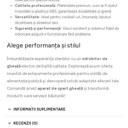
Calitate profesională:
Materialele premium, cum ar fi oțelul
inoxidabil și plasticul ABS, garantează durabilitate și igienă.
Versatilitate:
Ideal pentru cocktail-uri, limonade, băuturi
răcoritoare și deserturi reci.
Siguranță și performanță:
Vasul rezistent și sistemul fiabil de
măcinare asigură o funcționare fără probleme.
Alege performanța și stilul
Îmbunătățește experiența clienților cu un
zdrobitor de
gheață
electric de înaltă calitate. Explorează acum oferta
noastră de echipamente profesionale pentru unități de
alimentație publică și descoperă soluții adaptate afacerii tale.
Comandă acest
aparat de spart gheață
și transformă
modul în care servești băuturile!
INFORMATII SUPLIMENTARE
RECENZII (0)