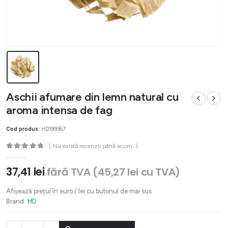
Aschii afumare din lemn natural cu
aroma intensa de fag
Cod produs:
HD199367
( Nu există recenzii până acum. )
0
out of 5
37,41
lei
fără TVA (
45,27
lei
cu TVA)
Afișează prețul în euro / lei cu butonul de mai sus
Brand:
HD