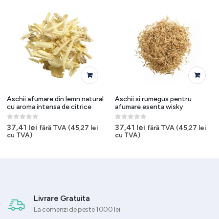
Aschii afumare din lemn natural
Aschii si rumegus pentru
cu aroma intensa de citrice
afumare esenta wisky
0
out of 5
0
out of 5
37,41
lei
37,41
lei
fără TVA (
45,27
lei
fără TVA (
45,27
lei
cu TVA)
cu TVA)
Livrare Gratuita
La comenzi de peste 1000 lei