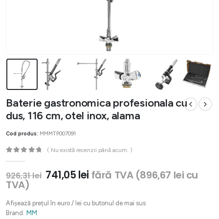
Baterie gastronomica profesionala cu
dus, 116 cm, otel inox, alama
Cod produs:
MMMTP007091
( Nu există recenzii până acum. )
0
out of 5
Prețul
Prețul
741,05
lei
fără TVA (
896,67
lei
cu
926,31
lei
inițial
curent
TVA)
a
este:
fost:
741,05 lei.
Afișează prețul în euro / lei cu butonul de mai sus
926,31 lei.
Brand:
MM