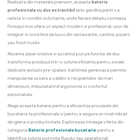
Realizata din materiale premium, aceasta
baterie
profesionala cu dus extractibil
este gandita pentru a
rezista in conditii solicitante, unde fiecare detaliu conteaza.
Finisajul inox ofera un aspect modern si profesional, usor de
integrat in orice linie de lucru din restaurante, cantine, pizzerii
sau food trucks.
Absenta pipei rotative si accentul pus pe functia de dus
transforma produsul intr-o solutie eficienta pentru zonele
dedicate exclusiv pre-spalarii. Inaltimea generoasa permite
manipularea usoara a oalelor si recipientelor de mari
dimensiuni, imbunatatind ergonomia si confortul
personalului.
Alege aceasta baterie pentru a eficientiza procesele din
bucataria ta profesionala si pentru a asigura un nivel ridicat
de igiena si productivitate. Exploreaza intreaga oferta din
categoria
Baterie profesionala bucatarie
pentru a
identifica solutia potrivita fluxului tau operational.