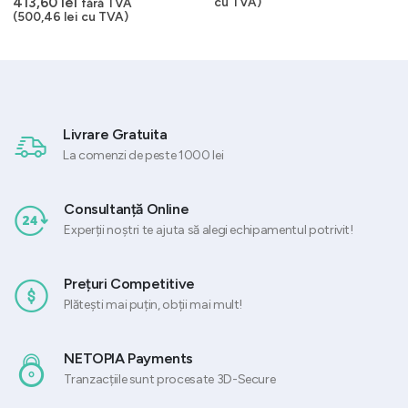
413,60
lei
cu TVA)
fără TVA
(
500,46
lei
cu TVA)
Livrare Gratuita
La comenzi de peste 1000 lei
Consultanță Online
Experții noștri te ajuta să alegi echipamentul potrivit!
Prețuri Competitive
Plătești mai puțin, obții mai mult!
NETOPIA Payments
Tranzacțiile sunt procesate 3D-Secure