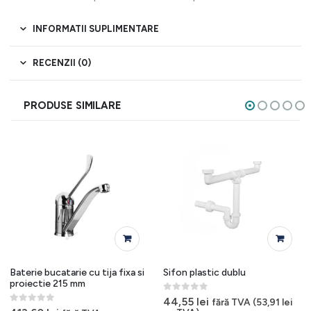
INFORMATII SUPLIMENTARE
RECENZII (0)
PRODUSE SIMILARE
Baterie bucatarie cu tija fixa si
Sifon plastic dublu
proiectie 215 mm
0
out of 5
44,55
lei
fără TVA (
53,91
lei
0
out of 5