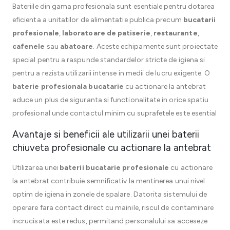
Bateriile din gama profesionala sunt esentiale pentru dotarea
eficienta a unitatilor de alimentatie publica precum
bucatarii
profesionale
,
laboratoare de patiserie
,
restaurante
,
cafenele
sau
abatoare
. Aceste echipamente sunt proiectate
special pentru a raspunde standardelor stricte de igiena si
pentru a rezista utilizarii intense in medii de lucru exigente. O
baterie profesionala bucatarie
cu actionare la antebrat
aduce un plus de siguranta si functionalitate in orice spatiu
profesional unde contactul minim cu suprafetele este esential
Avantaje si beneficii ale utilizarii unei baterii
chiuveta profesionale cu actionare la antebrat
Utilizarea unei
baterii bucatarie profesionale
cu actionare
la antebrat contribuie semnificativ la mentinerea unui nivel
optim de igiena in zonele de spalare. Datorita sistemului de
operare fara contact direct cu mainile, riscul de contaminare
incrucisata este redus, permitand personalului sa acceseze