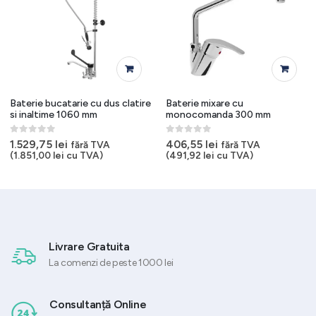
Baterie bucatarie cu dus clatire
Baterie mixare cu
si inaltime 1060 mm
monocomanda 300 mm
0
out of 5
0
out of 5
1.529,75
lei
406,55
lei
fără TVA
fără TVA
(
1.851,00
lei
cu TVA)
(
491,92
lei
cu TVA)
Livrare Gratuita
La comenzi de peste 1000 lei
Consultanță Online