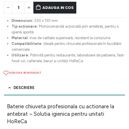
ADAUGA IN COS
Dimensiuni:
230 x 130 mm
Tip acționare:
Monocomandă acționată prin antebraț, pentru o
igienă sporită
Material:
Inox de calitate superioară, rezistent la coroziune
Compatibilitate:
Ideală pentru chiuvete profesionale în bucătării
comerciale
Utilizare:
Potrivită pentru restaurante, laboratoare de patiserie, fast-
food-uri, cafenele, baruri și unități HoReCa
ADAUGA IN WISHLIST
DESCRIERE
Baterie chiuveta profesionala cu actionare la
antebrat – Solutia igienica pentru unitati
HoReCa