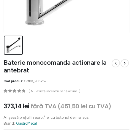
Baterie monocomanda actionare la
antebrat
Cod produs:
GMBD_208252
( Nu există recenzii până acum. )
0
out of 5
373,14
lei
fără TVA (
451,50
lei
cu TVA)
Afișează prețul în euro / lei cu butonul de mai sus
Brand:
GastroMetal