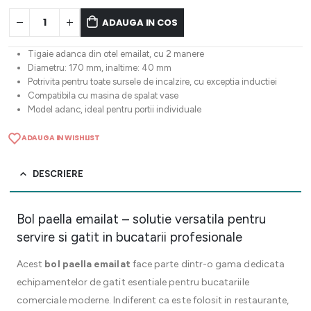
ADAUGA IN COS
Tigaie adanca din otel emailat, cu 2 manere
Diametru: 170 mm, inaltime: 40 mm
Potrivita pentru toate sursele de incalzire, cu exceptia inductiei
Compatibila cu masina de spalat vase
Model adanc, ideal pentru portii individuale
ADAUGA IN WISHLIST
DESCRIERE
Bol paella emailat – solutie versatila pentru
servire si gatit in bucatarii profesionale
Acest
bol paella emailat
face parte dintr-o gama dedicata
echipamentelor de gatit esentiale pentru bucatariile
comerciale moderne. Indiferent ca este folosit in restaurante,