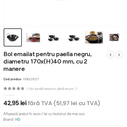
Bol emailat pentru paella negru,
diametru 170x(H)40 mm, cu 2
manere
Cod produs:
HD622827
( Nu există recenzii până acum. )
0
out of 5
42,95
lei
fără TVA (
51,97
lei
cu TVA)
Afișează prețul în euro / lei cu butonul de mai sus
Brand:
HD