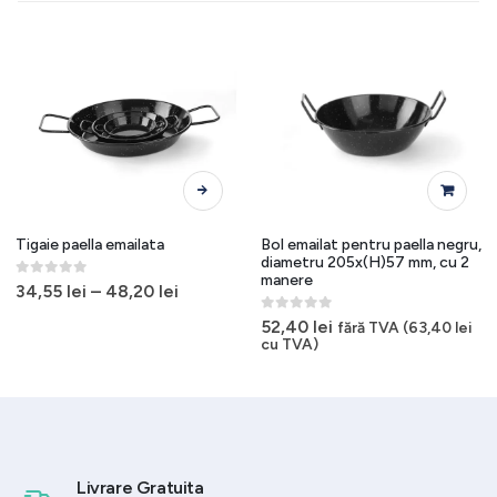
Acest produs are mai multe variații. Opțiunile pot fi alese în pagina produsului.
Tigaie paella emailata
Bol emailat pentru paella negru,
diametru 205x(H)57 mm, cu 2
manere
0
out of 5
34,55
lei
–
48,20
lei
0
out of 5
52,40
lei
fără TVA (
63,40
lei
cu TVA)
Livrare Gratuita