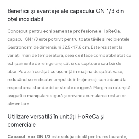
Beneficii și avantaje ale capacului GN 1/3 din
oțel inoxidabil
Conceput pentru
echipamente profesionale HoReCa
,
capacul GN 1/3 este potrivit pentru toate tăvile și recipientele
Gastronorm de dimensiuni 32,5×17,6 cm. Este rezistent la
variații mari de temperatură, ceea ce îl face compatibil atât cu
echipamente de refrigerare, cât și cu cuptoare sau băi de
abur. Poate fi curățat cu ușurință în mașina de spălat vase,
reducând semnificativ timpul de întreținere și contribuind la
respectarea standardelor stricte de igienă. Marginea rotunjită
asigură o manipulare sigură și previne acumularea resturilor
alimentare.
Utilizare versatilă în unități HoReCa și
comerciale
Capacul inox GN 1/3
este soluția ideală pentru restaurante,