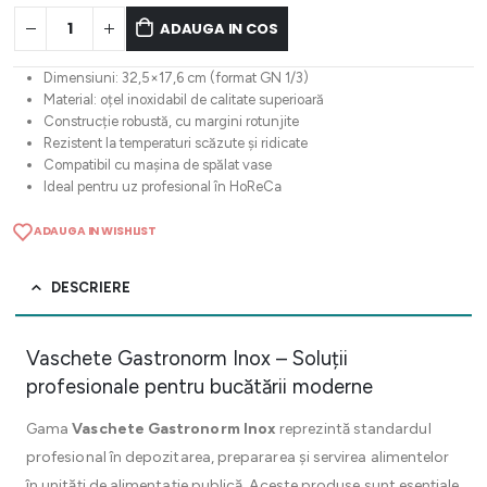
ADAUGA IN COS
Dimensiuni: 32,5×17,6 cm (format GN 1/3)
Material: oțel inoxidabil de calitate superioară
Construcție robustă, cu margini rotunjite
Rezistent la temperaturi scăzute și ridicate
Compatibil cu mașina de spălat vase
Ideal pentru uz profesional în HoReCa
ADAUGA IN WISHLIST
DESCRIERE
Vaschete Gastronorm Inox – Soluții
profesionale pentru bucătării moderne
Gama
Vaschete Gastronorm Inox
reprezintă standardul
profesional în depozitarea, prepararea și servirea alimentelor
în unități de alimentație publică. Aceste produse sunt esențiale