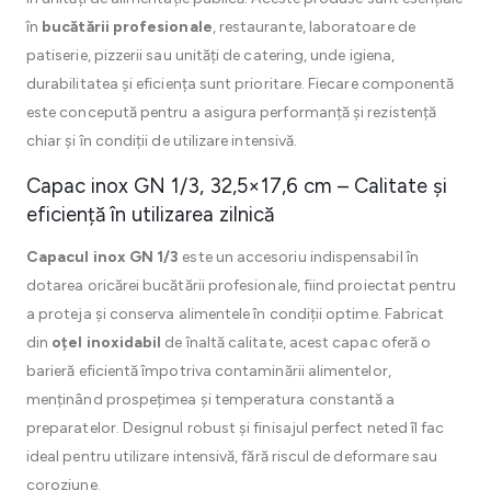
în
bucătării profesionale
, restaurante, laboratoare de
patiserie, pizzerii sau unități de catering, unde igiena,
durabilitatea și eficiența sunt prioritare. Fiecare componentă
este concepută pentru a asigura performanță și rezistență
chiar și în condiții de utilizare intensivă.
Capac inox GN 1/3, 32,5×17,6 cm – Calitate și
eficiență în utilizarea zilnică
Capacul inox GN 1/3
este un accesoriu indispensabil în
dotarea oricărei bucătării profesionale, fiind proiectat pentru
a proteja și conserva alimentele în condiții optime. Fabricat
din
oțel inoxidabil
de înaltă calitate, acest capac oferă o
barieră eficientă împotriva contaminării alimentelor,
menținând prospețimea și temperatura constantă a
preparatelor. Designul robust și finisajul perfect neted îl fac
ideal pentru utilizare intensivă, fără riscul de deformare sau
coroziune.