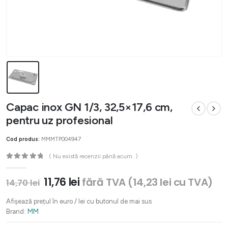
Capac inox GN 1/3, 32,5×17,6 cm,
pentru uz profesional
Cod produs:
MMMTP004947
( Nu există recenzii până acum. )
0
out of 5
Prețul
Prețul
11,76
lei
fără TVA (
14,23
lei
cu TVA)
14,70
lei
inițial
curent
a
este:
Afișează prețul în euro / lei cu butonul de mai sus
fost:
11,76 lei.
Brand:
MM
14,70 lei.