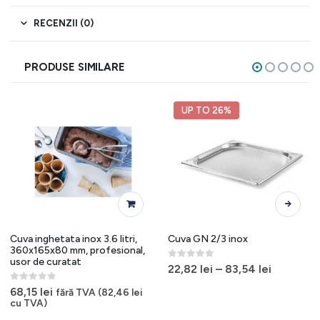
RECENZII (0)
PRODUSE SIMILARE
UP TO 26%
Acest produs are mai multe variații. Opțiunile pot fi alese în pagina produsului.
Cuva inghetata inox 3.6 litri,
Cuva GN 2/3 inox
360x165x80 mm, profesional,
usor de curatat
0
out of 5
22,82
lei
–
83,54
lei
0
out of 5
68,15
lei
fără TVA (
82,46
lei
cu TVA)