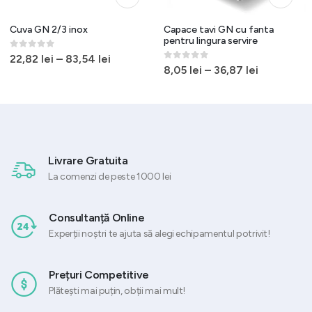
Cuva GN 2/3 inox
Capace tavi GN cu fanta
pentru lingura servire
0
out of 5
22,82
lei
–
83,54
lei
0
out of 5
8,05
lei
–
36,87
lei
Livrare Gratuita
La comenzi de peste 1000 lei
Consultanță Online
Experții noștri te ajuta să alegi echipamentul potrivit!
Prețuri Competitive
Plătești mai puțin, obții mai mult!