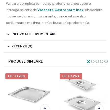
Pentru a completa echiparea profesionala, descopera
intreaga selectie de
Vaschete Gastronorm Inox
, disponibile
in diverse dimensiuni si variante, concepute pentru
performanta maxima in orice bucatarie profesionala.
INFORMATII SUPLIMENTARE
RECENZII (0)
PRODUSE SIMILARE
UP TO 26%
UP TO 26%
Acest produs are mai multe variații. Opțiunile pot fi alese în pagina produsului.
Acest produs are mai multe variații. Opțiunile pot fi alese în pagina produsului.