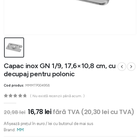
Capac inox GN 1/9, 17,6×10,8 cm, cu
decupaj pentru polonic
Cod produs:
MMMTP004958
( Nu există recenzii până acum. )
0
out of 5
Prețul
Prețul
16,78
lei
fără TVA (
20,30
lei
cu TVA)
20,98
lei
inițial
curent
a
este:
Afișează prețul în euro / lei cu butonul de mai sus
fost:
16,78 lei.
Brand:
MM
20,98 lei.