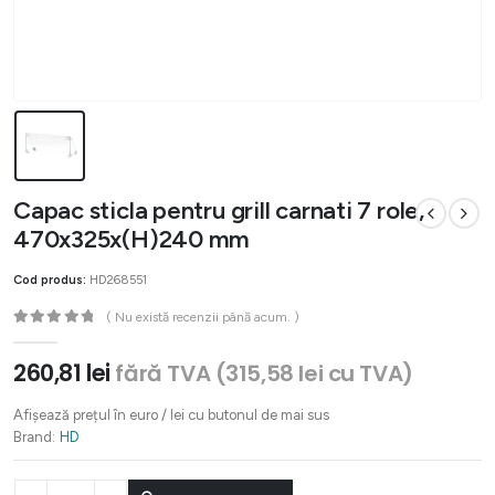
Capac sticla pentru grill carnati 7 role,
470x325x(H)240 mm
Cod produs:
HD268551
( Nu există recenzii până acum. )
0
out of 5
260,81
lei
fără TVA (
315,58
lei
cu TVA)
Afișează prețul în euro / lei cu butonul de mai sus
Brand:
HD