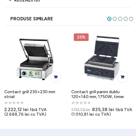
RECENZII (0)
PRODUSE SIMILARE
25%
Contact grill 230×230 mm
Contact grill panini dublu
striat
120×140 mm, 1750W, timer
0
out of 5
0
out of 5
Prețul
Prețul
2.222,12
lei
835,38
lei
fără TVA
fără TVA
1.112,72
lei
inițial
curent
(
2.688,76
lei
cu TVA)
(
1.010,81
lei
cu TVA)
a
este:
fost:
835,38 lei
1.112,72 lei.