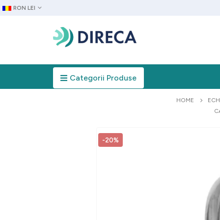
RON LEI
Categorii Produse
HOME
ECH
C
-20%