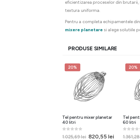
eficientizarea proceselor din brutarii
textura uniforma.
Pentru a completa echipamentele din 
mixere planetare
si alege solutiile
PRODUSE SIMILARE
20%
20%
Carlig pentru mixer planetar
Tel pentru mixer planetar
Tel pent
60 litri, B60K
40 litri
60 litri
0
out of 5
0
out of 5
0
out of 
Prețul
Prețul
846,52
lei
820,55
lei
fără TVA
1.025,69
lei
1.361,2