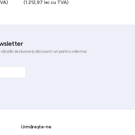
VA)
(
1.212,97
lei
cu TVA)
(
424,54
lei
cu TVA)
wsletter
 vânzări exclusive și discount-uri pentru cele mai
Urmărește-ne