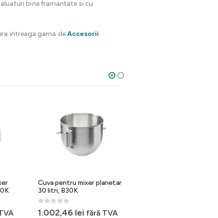
 aluaturi bine framantate si cu
pera intreaga gama de
Accesorii
xer
Cuva pentru mixer planetar
Tel pentru mixer planetar
B10K
30 litri, B30K
30 litri, B30K
0
out of 5
0
out of 5
1.002,46
lei
350,86
lei
 TVA
fără TVA
fără TVA