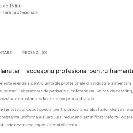
de 15 litri
ilizare profesionala
ENTARE
RECENZII (0)
planetar – accesoriu profesional pentru framanta
re
este esentiala pentru unitatile profesionale din industria alimentar
, brutarii, laboratoare de patiserie si cofetarie sau unitati de catering
rezultate constante si la cresterea productivitatii.
netar
este conceput special pentru prepararea aluaturilor dense si el
consistenta uniforma a aluatului si reducand semnificativ efortul operat
iserie devine mai rapida si mai eficienta.