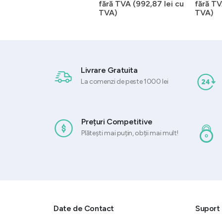
ul
inițial
curent
(
1.024,29
lei
cu TVA)
fără TVA (
992,87
lei
cu
fără TV
ent
a
este:
TVA)
TVA)
:
fost:
820,55 lei
32 lei.
1.025,69 lei.
Livrare Gratuita
La comenzi de peste 1000 lei
Prețuri Competitive
Plătești mai puțin, obții mai mult!
Date de Contact
Suport 