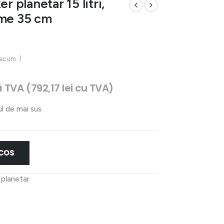
r planetar 15 litri,
ime 35 cm
 acum. )
țul
ă TVA (
792,17
lei
cu TVA)
ent
:
ul de mai sus
69 lei.
 COS
 planetar