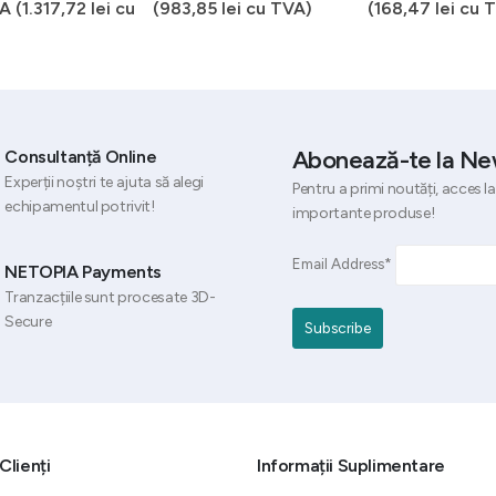
inițial
curent
A (
1.317,72
lei
cu
(
983,85
lei
cu TVA)
(
168,47
lei
cu T
a
este:
.
fost:
1.089,03 lei.
1.361,28 lei.
Abonează-te la Ne
Consultanță Online
Experții noștri te ajuta să alegi
Pentru a primi noutăți, acces la
echipamentul potrivit!
importante produse!
Email Address*
NETOPIA Payments
Tranzacțiile sunt procesate 3D-
Secure
Clienți
Informații Suplimentare