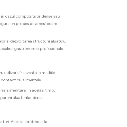
 in cazul compozitiilor dense sau
 asigura un proces de amestecare
or si dezvoltarea structurii aluatului.
specifice gastronomiei profesionale.
 utilizare frecventa in mediile
n contact cu alimentele.
ia alimentara. In acelasi timp,
pararii aluaturilor dense.
aturi. Acesta contribuie la