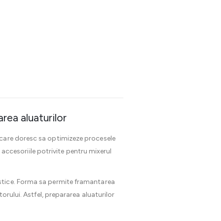
rea aluaturilor
a care doresc sa optimizeze procesele
, accesoriile potrivite pentru mixerul
astice. Forma sa permite framantarea
orului. Astfel, prepararea aluaturilor