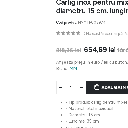
Carlig inox pentru mixe
diametru 15 cm, lung
Cod produs:
MMMTP005974
( Nu există recenzii până
0
out of 5
Prețul
Pre
654,69
lei
făr
818,36
lei
inițial
cur
a
este
Afișează prețul în euro / lei cu buton
fost:
654,
Brand:
MM
818,36 lei.
ADAUGA IN
• Tip produs: carlig pentru mixer
• Material: otel inoxidabil
• Diametru: 15 cm
• Lungime: 35 cm
• Culoare: inox