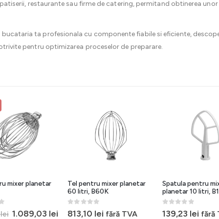
, patiserii, restaurante sau firme de catering, permitand obtinerea unor
bucataria ta profesionala cu componente fiabile si eficiente, desco
 potrivite pentru optimizarea proceselor de preparare.
ru mixer planetar
Tel pentru mixer planetar
Spatula pentru mi
60 litri, B60K
planetar 10 litri, 
5
0
out of 5
0
out of 5
Prețul
Prețul
1.089,03
lei
813,10
lei
139,23
lei
fără TVA
fără
8
lei