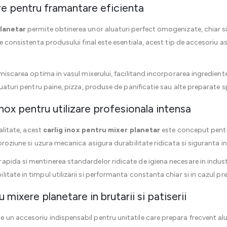
re pentru framantare eficienta
planetar
permite obtinerea unor aluaturi perfect omogenizate, chiar si
nde consistenta produsului final este esentiala, acest tip de accesoriu
 miscarea optima in vasul mixerului, facilitand incorporarea ingredientel
luaturi pentru paine, pizza, produse de panificatie sau alte preparate 
nox pentru utilizare profesionala intensa
calitate, acest
carlig inox pentru mixer planetar
este conceput pentru
coroziune si uzura mecanica asigura durabilitate ridicata si siguranta i
pida si mentinerea standardelor ridicate de igiena necesare in industr
tate in timpul utilizarii si performanta constanta chiar si in cazul pre
 mixere planetare in brutarii si patiserii
e un accesoriu indispensabil pentru unitatile care prepara frecvent alu