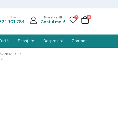
0
0
Telefon
Bine ai venit!
724 101 784
Contul meu!
fertă
Finanțare
Despre noi
Contact
PLANETARE
CM