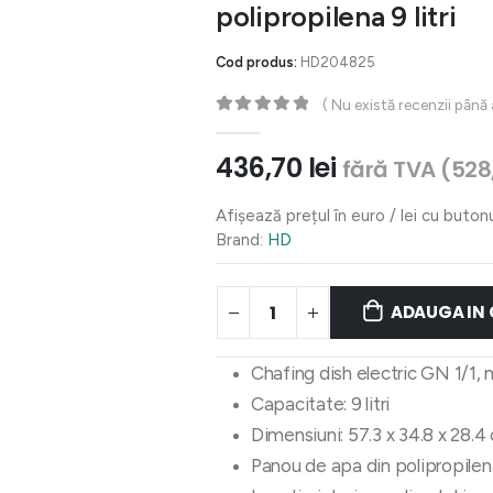
polipropilena 9 litri
Cod produs:
HD204825
( Nu există recenzii până
0
out of 5
436,70
lei
fără TVA (
528
Afișează prețul în euro / lei cu buton
Brand:
HD
ADAUGA IN
Chafing dish electric GN 1/1, 
Capacitate: 9 litri
Dimensiuni: 57.3 x 34.8 x 28.4
Panou de apa din polipropilena