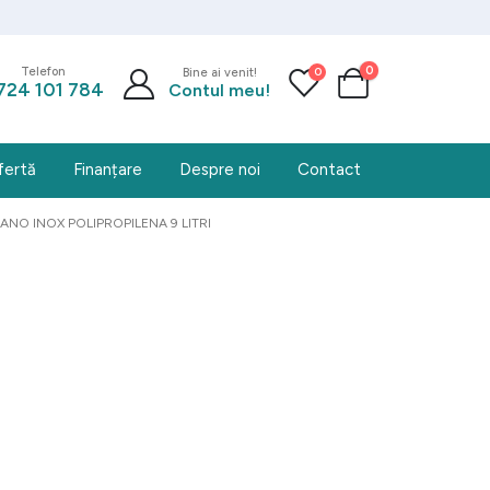
0
0
Telefon
Bine ai venit!
724 101 784
Contul meu!
fertă
Finanțare
Despre noi
Contact
LANO INOX POLIPROPILENA 9 LITRI