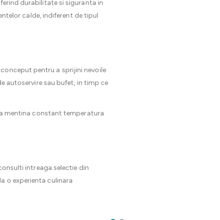
oferind durabilitate si siguranta in
ntelor calde, indiferent de tipul
conceput pentru a sprijini nevoile
de autoservire sau bufet, in timp ce
le sa mentina constant temperatura
onsulti intreaga selectie din
la o experienta culinara