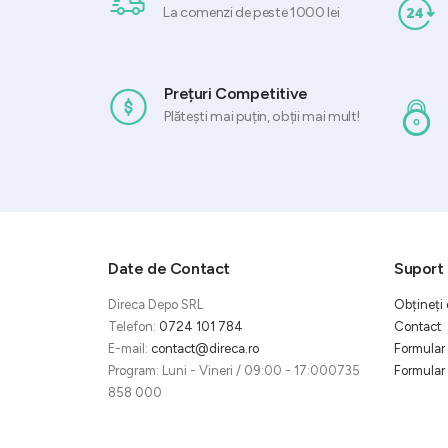
La comenzi de peste 1000 lei
Prețuri Competitive
Plătești mai puțin, obții mai mult!
Date de Contact
Suport 
Direca Depo SRL
Obțineți 
Telefon:
0724 101 784
Contact
E-mail:
contact@direca.ro
Formular 
Program: Luni - Vineri / 09:00 - 17:000735
Formular 
858 000