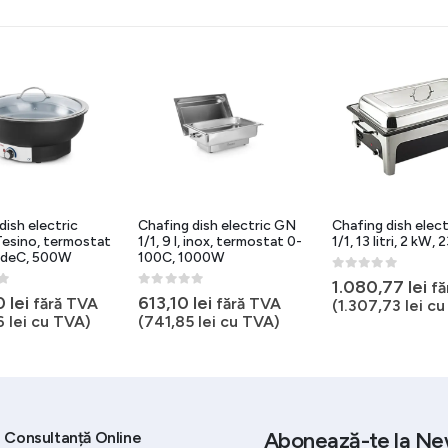
dish electric
Chafing dish electric GN
Chafing dish elec
esino, termostat
1/1, 9 l, inox, termostat 0-
1/1, 13 litri, 2 kW,
adeC, 500W
100C, 1000W
0
out of 5
1.080,77
lei
fă
5
0
out of 5
0
lei
613,10
lei
fără TVA
fără TVA
(
1.307,73
lei
cu
6
lei
cu TVA)
(
741,85
lei
cu TVA)
Abonează-te la Ne
Consultanță Online