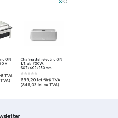
tric GN
Chafing dish electric GN
Chafing dish electric GN
 230 V
1/1, alb 700W,
1/1, negru 700W,
607x402x250 mm
607x402x250 mm
ră TVA
0
out of 5
0
out of 5
699,20
lei
699,20
lei
fără TVA
fără TVA
 TVA)
(
846,03
lei
cu TVA)
(
846,03
lei
cu TVA)
wsletter