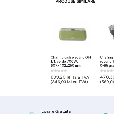
PRODUSE SIMILARE
32%
Chafing dish electric GN
Chafing dish electric GN
Chafing 
1/1, 8.5 litri, inox, 61x35x28
1/1, verde 700W,
rotund T
cm, 900W
607x402x250 mm
0-85 gr
0
out of 5
0
out of 5
0
out of 
Prețul
Prețul
375,92
lei
699,20
lei
470,3
fără TVA
555,90
lei
inițial
curent
fără TVA (
454,86
lei
cu
(
846,03
lei
cu TVA)
(
569,0
a
este:
TVA)
fost:
375,92 lei.
555,90 lei.
Livrare Gratuita