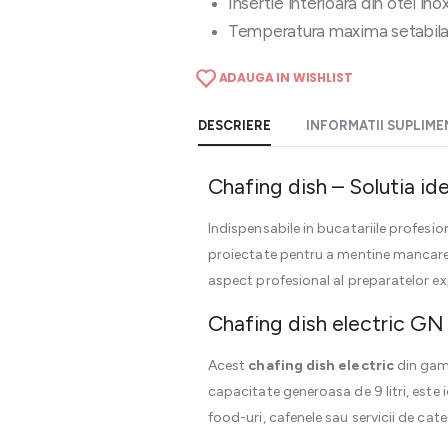
Insertie interioara din otel inox
Temperatura maxima setabila
ADAUGA IN WISHLIST
DESCRIERE
INFORMATII SUPLIM
Chafing dish – Solutia id
Indispensabile in bucatariile profesion
proiectate pentru a mentine mancarea c
aspect profesional al preparatelor e
Chafing dish electric GN 
Acest
chafing dish electric
din gama
capacitate generoasa de 9 litri, este
food-uri, cafenele sau servicii de cate