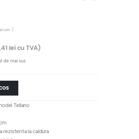
 acum. )
,41
lei
cu TVA)
ul de mai sus
 COS
model Tellano
 cm
 rezistenta la caldura