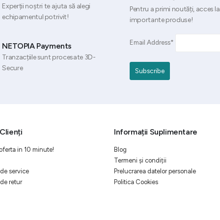
Experții noștri te ajuta să alegi
Pentru a primi noutăți, acces la
echipamentul potrivit!
importante produse!
Email Address*
NETOPIA Payments
Tranzacțiile sunt procesate 3D-
Secure
Clienți
Informații Suplimentare
oferta in 10 minute!
Blog
Termeni și condiții
de service
Prelucrarea datelor personale
de retur
Politica Cookies