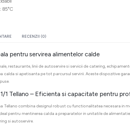
idabil
: 85°C
ENTARE
RECENZII (0)
eala pentru servirea alimentelor calde
ale, restaurante, linii de autoservire si servicii de catering, echipament
alda si apetisanta pe tot parcursul servirii. Aceste dispozitive garant
xpuse.
1/1 Tellano – Eficienta si capacitate pentru pro
 Tellano combina designul robust cu functionalitatea necesara in medi
 ideal pentru mentinerea calda a preparatelor in unitatile de alimentat
ring si autoservire.