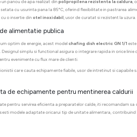
de un panou de apa realizat din
polipropilena rezistenta la caldura
, 
 setata cu usurinta pana la 85°C, oferind flexibilitate in pastrarea alime
cu o insertie din
otel inoxidabil
, usor de curatat si rezistent la uzura.
 de alimentatie publica
nsum optim de energie, acest model
chafing dish electric GN 1/1
este 
Designul simplu si functional asigura o integrare rapida in orice linie 
 pentru evenimente cu flux mare de clienti.
sionistii care cauta echipamente fiabile, usor de intretinut si capabi
a de echipamente pentru mentinerea caldurii
iate pentru servirea eficienta a preparatelor calde, iti recomandam sa c
asesti modele adaptate oricarui tip de unitate alimentara, contribuind 