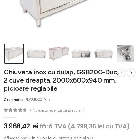
Chiuveta inox cu dulap, GSB200-Duo,
2 cuve dreapta, 2000x600x940 mm,
picioare reglabile
Cod produs:
BKGSB200-Duo
( Nu există recenzii până acum. )
0
out of 5
3.966,42
lei
fără TVA (
4.799,36
lei
cu TVA)
Afișează prețul în euro / lei cu butonul de mai sus