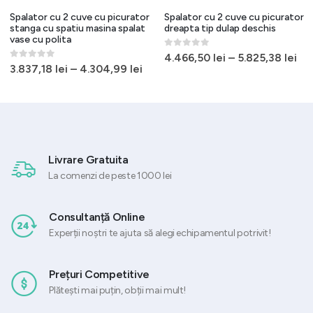
Spalator cu 2 cuve cu picurator
Spalator cu 2 cuve cu picurator
stanga cu spatiu masina spalat
dreapta tip dulap deschis
vase cu polita
0
out of 5
4.466,50
lei
–
5.825,38
lei
0
out of 5
3.837,18
lei
–
4.304,99
lei
Livrare Gratuita
La comenzi de peste 1000 lei
Consultanță Online
Experții noștri te ajuta să alegi echipamentul potrivit!
Prețuri Competitive
Plătești mai puțin, obții mai mult!