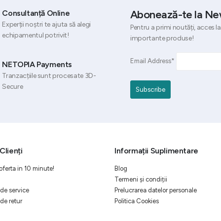
Abonează-te la Ne
Consultanță Online
Experții noștri te ajuta să alegi
Pentru a primi noutăți, acces la
echipamentul potrivit!
importante produse!
Email Address*
NETOPIA Payments
Tranzacțiile sunt procesate 3D-
Secure
Clienți
Informații Suplimentare
oferta in 10 minute!
Blog
Termeni și condiții
de service
Prelucrarea datelor personale
de retur
Politica Cookies