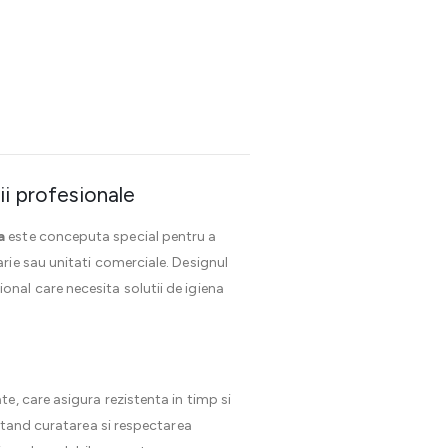
i profesionale
a
este conceputa special pentru a
arie sau unitati comerciale. Designul
nal care necesita solutii de igiena
te, care asigura rezistenta in timp si
litand curatarea si respectarea