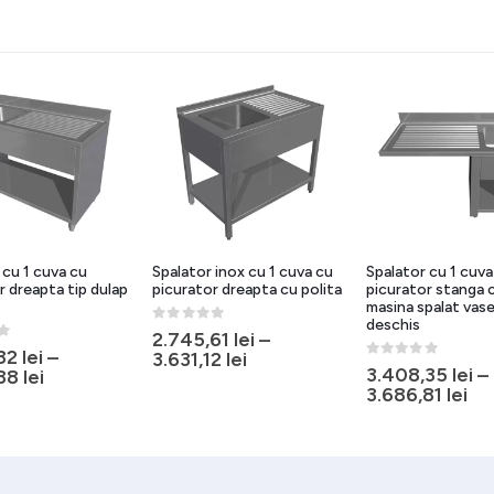
 cu 1 cuva cu
Spalator inox cu 1 cuva cu
Spalator cu 1 cuva
r dreapta tip dulap
picurator dreapta cu polita
picurator stanga 
masina spalat vase
deschis
0
out of 5
2.745,61
lei
–
5
,82
lei
–
3.631,12
lei
0
out of 5
3.408,35
lei
–
,88
lei
3.686,81
lei