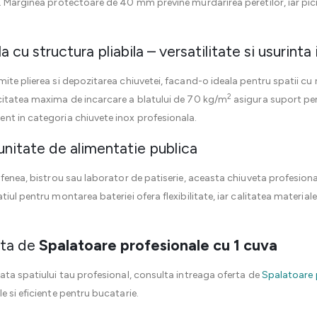
. Marginea protectoare de 40 mm previne murdarirea peretilor, iar pic
cu structura pliabila – versatilitate si usurinta i
ite plierea si depozitarea chiuvetei, facand-o ideala pentru spatii cu 
2
citatea maxima de incarcare a blatului de 70 kg/m
asigura suport pent
nt in categoria chiuvete inox profesionala.
unitate de alimentatie publica
afenea, bistrou sau laborator de patiserie, aceasta chiuveta profesion
iul pentru montarea bateriei ofera flexibilitate, iar calitatea materia
ta de
Spalatoare profesionale cu 1 cuva
ata spatiului tau profesional, consulta intreaga oferta de
Spalatoare 
e si eficiente pentru bucatarie.