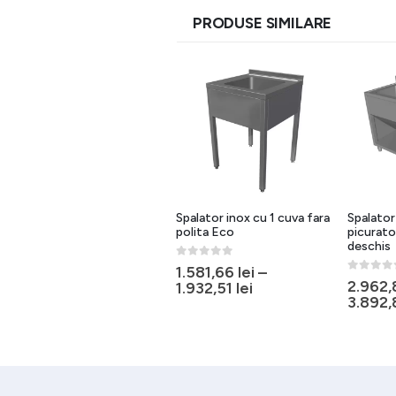
PRODUSE SIMILARE
Spalator inox cu 1 cuva cu
Spalator inox cu 1 cuva fara
Spalator
polita
polita Eco
picurato
deschis
0
out of 5
0
out of 5
2.049,46
lei
–
1.581,66
lei
–
0
out of 
2.962
2.695,50
lei
1.932,51
lei
3.892
.