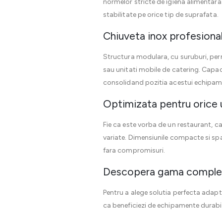
normelor stricte de igiena alimentara
stabilitate pe orice tip de suprafata.
Chiuveta inox profesionala 
Structura modulara, cu suruburi, perm
sau unitati mobile de catering. Capa
consolidand pozitia acestui echipame
Optimizata pentru orice 
Fie ca este vorba de un restaurant, c
variate. Dimensiunile compacte si spat
fara compromisuri.
Descopera gama comple
Pentru a alege solutia perfecta adapt
ca beneficiezi de echipamente durabil