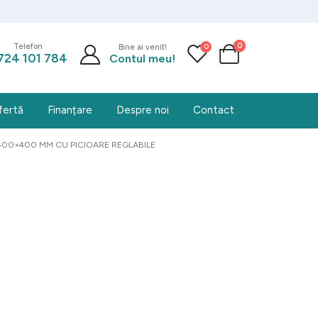
0
0
Telefon
Bine ai venit!
724 101 784
Contul meu!
fertă
Finanțare
Despre noi
Contact
400×400 MM CU PICIOARE REGLABILE