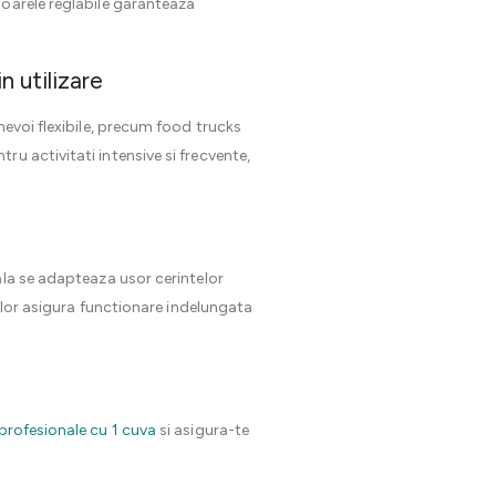
ioarele reglabile garanteaza
n utilizare
nevoi flexibile, precum food trucks
ru activitati intensive si frecvente,
ala se adapteaza usor cerintelor
lelor asigura functionare indelungata
profesionale cu 1 cuva
si asigura-te