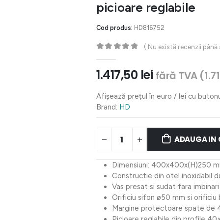
picioare reglabile
Cod produs:
HD816752
( Nu există recenzii până
0
out of 5
1.417,50
lei
fără TVA (
1.7
Afișează prețul în euro / lei cu buton
Brand:
HD
ADAUGA IN
Dimensiuni: 400x400x(H)250 
Constructie din otel inoxidabil d
Vas presat si sudat fara imbinari
Orificiu sifon ø50 mm si orifici
Margine protectoare spate de
Picioare reglabile din profile 