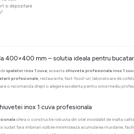
ort si depozitare
m²
la 400×400 mm – solutia ideala pentru bucatari
 de
spalator inox 1 cuva
, aceasta
chiuveta profesionala inox 1 cuv
tarii profesionale
, restaurante, fast-food-uri, laboratoare de cofet
ara o recomanda drept o alegere excelenta pentru orice mediu profesio
chiuvetei inox 1 cuva profesionala
esionala
ofera o constructie robusta din otel inoxidabil de inalta calita
si sudat fara imbinari vizibile minimizeaza acumularea murdariei, faci