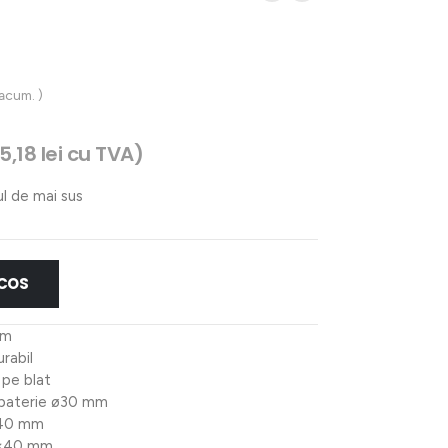
 acum. )
15,18
lei
cu TVA)
ul de mai sus
 COS
mm
urabil
 pe blat
u baterie ø30 mm
 40 mm
40×40 mm