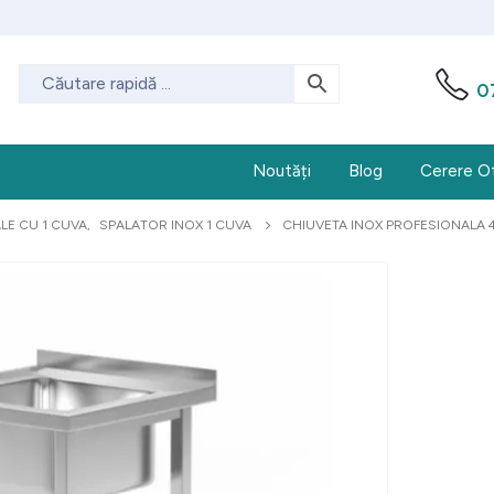
0
Noutăți
Blog
Cerere O
LE CU 1 CUVA
,
SPALATOR INOX 1 CUVA
CHIUVETA INOX PROFESIONALA 