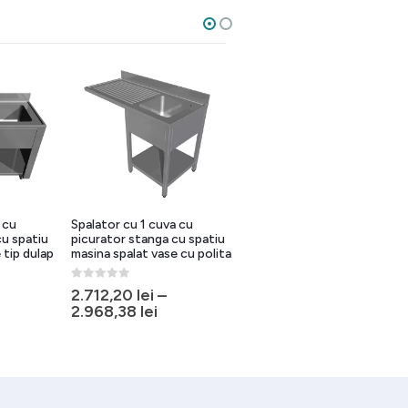
 cu
Spalator cu 1 cuva cu
Spalator cu 1 cuva cu
cu spatiu
picurator stanga cu spatiu
picurator stanga tip dulap
 tip dulap
masina spalat vase cu polita
deschis
0
out of 5
0
out of 5
2.712,20
lei
–
2.962,82
lei
–
2.968,38
lei
3.892,88
lei