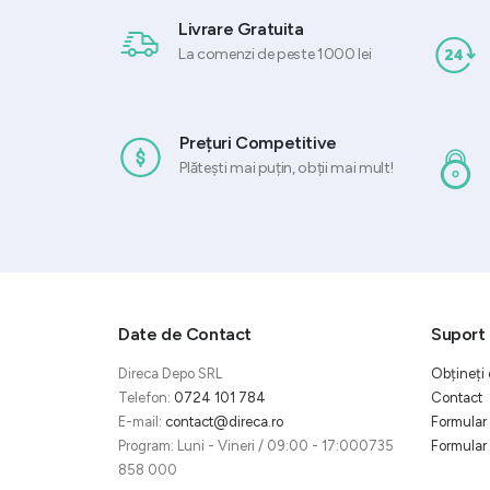
Livrare Gratuita
La comenzi de peste 1000 lei
Prețuri Competitive
Plătești mai puțin, obții mai mult!
Date de Contact
Suport 
Direca Depo SRL
Obțineți 
Telefon:
0724 101 784
Contact
E-mail:
contact@direca.ro
Formular 
Program: Luni - Vineri / 09:00 - 17:000735
Formular 
858 000