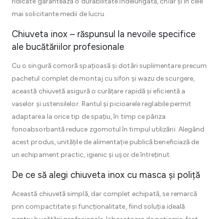
ridicate garantează o durabilitate îndelungată, chiar și în cele
mai solicitante medii de lucru.
Chiuveta inox – răspunsul la nevoile specifice
ale bucătăriilor profesionale
Cu o singură comoră spațioasă și dotări suplimentare precum
pachetul complet de montaj cu sifon și wazu de scurgere,
această chiuvetă asigură o curățare rapidă și eficientă a
vaselor și ustensilelor. Rantul și picioarele reglabile permit
adaptarea la orice tip de spațiu, în timp ce pânza
fonoabsorbantă reduce zgomotul în timpul utilizării. Alegând
acest produs, unitățile de alimentație publică beneficiază de
un echipament practic, igienic și ușor de întreținut.
De ce să alegi chiuveta inox cu masca și poliță
Această chiuvetă simplă, dar complet echipată, se remarcă
prin compactitate și funcționalitate, fiind soluția ideală