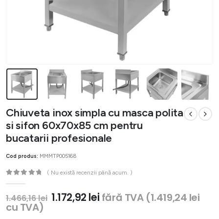
Chiuveta inox simpla cu masca polita
si sifon 60x70x85 cm pentru
bucatarii profesionale
Cod produs:
MMMTP005168
( Nu există recenzii până acum. )
0
out of 5
Prețul
Prețul
1.172,92
lei
fără TVA (
1.419,24
lei
1.466,16
lei
inițial
curent
cu TVA)
a
este: