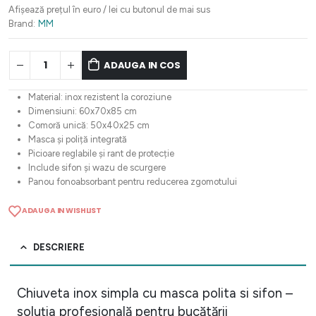
fost:
1.172,92 lei.
Afișează prețul în euro / lei cu butonul de mai sus
1.466,16 lei.
Brand:
MM
ADAUGA IN COS
Material: inox rezistent la coroziune
Dimensiuni: 60x70x85 cm
Comoră unică: 50x40x25 cm
Masca și poliță integrată
Picioare reglabile și rant de protecție
Include sifon și wazu de scurgere
Panou fonoabsorbant pentru reducerea zgomotului
ADAUGA IN WISHLIST
DESCRIERE
Chiuveta inox simpla cu masca polita si sifon –
soluția profesională pentru bucătării