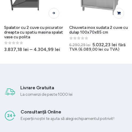
Acest produs are mai multe variații. Opțiunile pot fi alese în pagina produsului.
Spalator cu 2 cuve cu picurator
Chiuveta inox sudata 2 cuve cu
dreapta cu spatiu masina spalat
dulap 100x70x85 cm
vase cu polita
0
out of 5
Prețul
Prețul
5.032,23
lei
fără
6.290,29
lei
inițial
curent
0
out of 5
3.837,18
lei
–
4.304,99
lei
TVA (
6.089,00
lei
cu TVA)
a
este:
fost:
5.032,2
6.290,29 lei.
Livrare Gratuita
La comenzi de peste 1000 lei
Consultanță Online
Experții noștri te ajuta să alegi echipamentul potrivit!