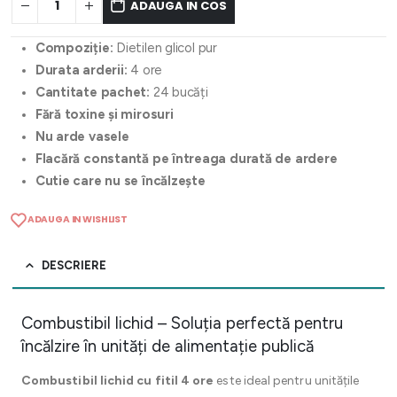
ADAUGA IN COS
Compoziție:
Dietilen glicol pur
Durata arderii:
4 ore
Cantitate pachet:
24 bucăți
Fără toxine și mirosuri
Nu arde vasele
Flacără constantă pe întreaga durată de ardere
Cutie care nu se încălzește
ADAUGA IN WISHLIST
DESCRIERE
Combustibil lichid – Soluția perfectă pentru
încălzire în unități de alimentație publică
Combustibil lichid cu fitil 4 ore
este ideal pentru unitățile