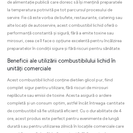
de alimentație publică care doresc să își mențină preparatele
la temperatura potrivită pe tot parcursul procesului de
servire. Fie că este vorba de bufete, restaurante, catering sau
alte locații de autoservire, acest combustibil lichid oferă o
performanță constantă și sigură, fără a emite toxine sau
mirosuri, ceea ce îl face o opțiune excelentă pentru încălzirea
preparatelor în condiții sigure și fără riscuri pentru sănătate.
Beneficii ale utilizării combustibilului lichid în
unități comerciale
Acest combustibil lichid conține dietilen glicol pur, fiind
complet sigur pentru utilizare, fără riscuri de mirosuri
neplăcute sau emisii de toxine. Acesta asigură o ardere
completă și un consum optim, astfel încât întreaga cantitate
de combustibil să fie utilizată eficient. Cu o durabilitate de 4
ore, acest produs este perfect pentru evenimente de lungă
durată sau pentru utilizarea zilnică în locațiile comerciale care