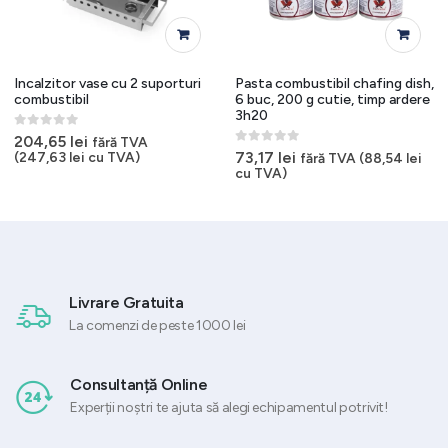
Incalzitor vase cu 2 suporturi
Pasta combustibil chafing dish,
combustibil
6 buc, 200 g cutie, timp ardere
3h20
0
out of 5
204,65
lei
fără TVA
0
out of 5
73,17
lei
(
247,63
lei
cu TVA)
fără TVA (
88,54
lei
cu TVA)
Livrare Gratuita
La comenzi de peste 1000 lei
Consultanță Online
Experții noștri te ajuta să alegi echipamentul potrivit!