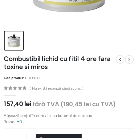
Combustibil lichid cu fitil 4 ore fara
toxine si miros
Cod produs:
HD193693
( Nu există recenzii până acum. )
0
out of 5
157,40
lei
fără TVA (
190,45
lei
cu TVA)
Afișează prețul în euro / lei cu butonul de mai sus
Brand:
HD