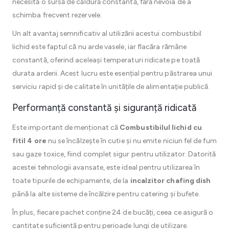
necesită o sursă de căldură constantă, fără nevoia de a
schimba frecvent rezervele.
Un alt avantaj semnificativ al utilizării acestui combustibil
lichid este faptul că nu arde vasele, iar flacăra rămâne
constantă, oferind aceleași temperaturi ridicate pe toată
durata arderii. Acest lucru este esențial pentru păstrarea unui
serviciu rapid și de calitate în unitățile de alimentație publică.
Performanță constantă și siguranță ridicată
Este important de menționat că
Combustibilul lichid cu
fitil 4 ore
nu se încălzește în cutie și nu emite niciun fel de fum
sau gaze toxice, fiind complet sigur pentru utilizator. Datorită
acestei tehnologii avansate, este ideal pentru utilizarea în
toate tipurile de echipamente, de la
incalzitor chafing dish
până la alte sisteme de încălzire pentru catering și bufete.
În plus, fiecare pachet conține 24 de bucăți, ceea ce asigură o
cantitate suficientă pentru perioade lungi de utilizare.