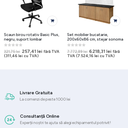
Scaun birou rotativ Basic Plus,
Set mobilier bucatarie,
negru, suport lombar
200x60x86 cm, stejar sonoma
0
out of 5
0
out of 5
Prețul
Prețul
Prețul
Prețul
257,41
lei
6.218,31
lei
fără TVA
fără
321,75
lei
7.772,89
lei
inițial
curent
inițial
curent
(
311,46
lei
cu TVA)
TVA (
7.524,16
lei
cu TVA)
a
este:
a
este:
.
fost:
257,41 lei.
fost:
6.218,31 
321,75 lei.
7.772,89 lei.
Livrare Gratuita
La comenzi de peste 1000 lei
Consultanță Online
Experții noștri te ajuta să alegi echipamentul potrivit!