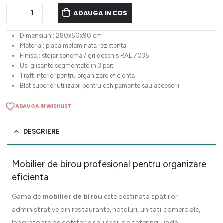
ADAUGA IN COS
Dimensiuni: 280x50x90 cm
Material: placa melaminata rezistenta
Finisaj: stejar sonoma / gri deschis RAL 7035
Usi glisante segmentate in 3 parti
1 raft interior pentru organizare eficienta
Blat superior utilizabil pentru echipamente sau accesorii
ADAUGA IN WISHLIST
DESCRIERE
Mobilier de birou profesional pentru organizare
eficienta
Gama de
mobilier de birou
este destinata spatiilor
administrative din restaurante, hoteluri, unitati comerciale,
laboratoare de cofetarie sau sedii de catering, unde