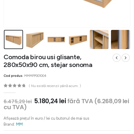
Comoda birou usi glisante,
280x50x90 cm, stejar sonoma
Cod produs:
MMMPP001004
( Nu există recenzii până acum. )
0
out of 5
Prețul
Prețul
5.180,24
lei
fără TVA (
6.268,09
lei
6.475,29
lei
inițial
curent
cu TVA)
a
este:
fost:
5.180,24 lei.
Afișează prețul în euro / lei cu butonul de mai sus
6.475,29 lei.
Brand:
MM