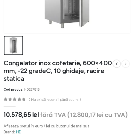
Congelator inox cofetarie, 600×400
mm, -22 gradeC, 10 ghidaje, racire
statica
Cod produs:
HD237816
( Nu există recenzii până acum. )
0
out of 5
10.578,65
lei
fără TVA (
12.800,17
lei
cu TVA)
Afișează prețul în euro / lei cu butonul de mai sus
Brand:
HD