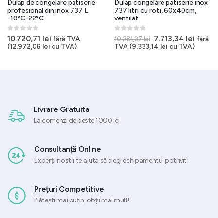
Dulap de congelare patiserie
Dulap congelare patiserie inox
profesional din inox 737 L
737 litri cu roti, 60x40cm,
-18°C-22°C
ventilat
0
out of 5
0
out of 5
Prețul
Prețul
10.720,71
lei
7.713,34
lei
fără TVA
fără
10.281,27
lei
t
inițial
curen
(
12.972,06
lei
cu TVA)
TVA (
9.333,14
lei
cu TVA)
a
este:
41 lei.
fost:
7.713,3
10.281,27 lei.
Livrare Gratuita
La comenzi de peste 1000 lei
Consultanță Online
Experții noștri te ajuta să alegi echipamentul potrivit!
Prețuri Competitive
Plătești mai puțin, obții mai mult!