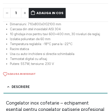
ADAUGA IN COS
Dimensiuni: 710x800x(H)2100 mm
Carcasa din otel inoxidabil AISI 304
10 ghidaje inox pentru tavi 600×400 mm, 30 niveluri de reglaj
Izolatie poliuretan de 60 mm
Temperatura reglabila: -18°C pana la -22°C
Racire statica
Usa cu auto-inchidere si directie schimbabila
Termostat digital cu afisaj
Putere: 557W, tensiune: 230 V
ADAUGA IN WISHLIST
DESCRIERE
Congelator inox cofetarie – echipament
esential pentru congelator patiserie profesional