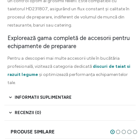
un control optim al grosimii felierii. Este compatibil cu
taietorul HD231807, asigurând un flux constant și calitate în
procesul de preparare, indiferent de volumul de muncă din
restaurante, baruri sau catering.
Explorează gama completă de accesorii pentru
echipamente de preparare
Pentru a descoperi mai multe accesorii utile în bucătăria
profesională, vizitează categoria dedicată
discuri de taiat si
razuit legume
și optimizează performanța echipamentelor
tale.
INFORMATII SUPLIMENTARE
RECENZII (0)
PRODUSE SIMILARE