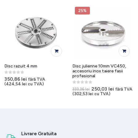
25%
Disc razuit 4 mm
Disc julienne 10mm VC450,
accesoriu inox taiere fasii
profesional
0
out of 5
350,86
lei
fără TVA
(
424,54
lei
cu TVA)
0
out of 5
Prețul
Prețul
250,03
lei
fără TVA
333,36
lei
inițial
curent
(
302,53
lei
cu TVA)
a
este:
.
fost:
250,03 lei.
333,36 lei.
Livrare Gratuita