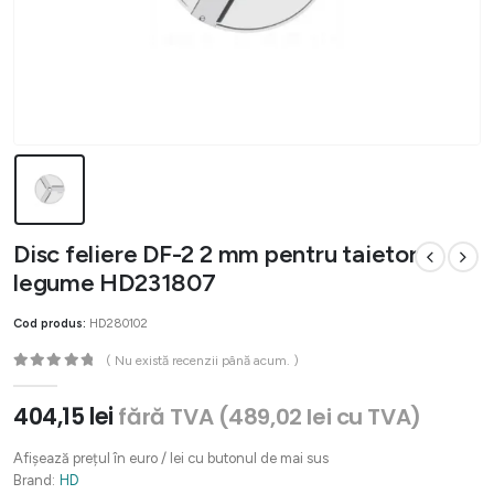
Disc feliere DF-2 2 mm pentru taietor
legume HD231807
Cod produs:
HD280102
( Nu există recenzii până acum. )
0
out of 5
404,15
lei
fără TVA (
489,02
lei
cu TVA)
Afișează prețul în euro / lei cu butonul de mai sus
Brand:
HD