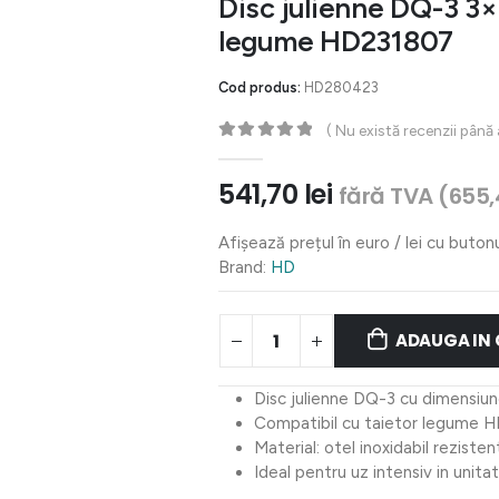
Disc julienne DQ-3 3
legume HD231807
Cod produs:
HD280423
( Nu există recenzii până
0
out of 5
541,70
lei
fără TVA (
655
Afișează prețul în euro / lei cu buton
Brand:
HD
ADAUGA IN
Disc julienne DQ-3 cu dimensiu
Compatibil cu taietor legume 
Material: otel inoxidabil rezisten
Ideal pentru uz intensiv in unit