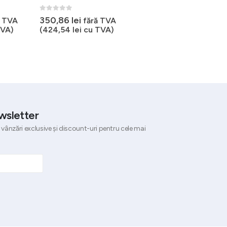
accesoriu inox taiere fasii
profesional
0
out of 5
350,86
lei
ă TVA
fără TVA
VA)
(
424,54
lei
cu TVA)
0
out of 5
Prețul
Pr
239,47
lei
320,76
lei
inițial
cu
fără TVA (
289,76
lei
cu
a
es
TVA)
fost:
23
320,76 lei.
wsletter
 vânzări exclusive și discount-uri pentru cele mai