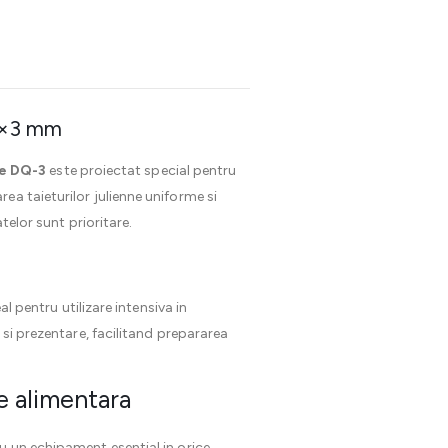
 3×3 mm
ne DQ-3
este proiectat special pentru
ea taieturilor julienne uniforme si
telor sunt prioritare.
al pentru utilizare intensiva in
 si prezentare, facilitand prepararea
e alimentara
cu un echipament esential in orice