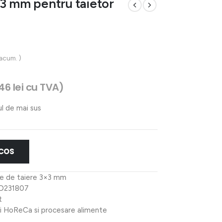
×3 mm pentru taietor
 acum. )
,46
lei
cu TVA)
ul de mai sus
 COS
ne de taiere 3×3 mm
HD231807
t
ati HoReCa si procesare alimente