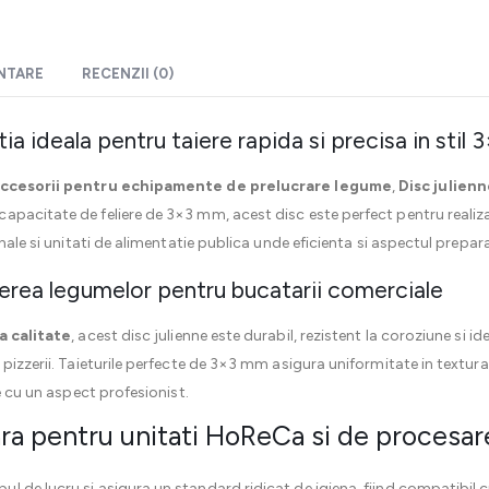
ENTARE
RECENZII (0)
ia ideala pentru taiere rapida si precisa in stil
ccesorii pentru echipamente de prelucrare legume
,
Disc julien
pacitate de feliere de 3×3 mm, acest disc este perfect pentru realizar
nale si unitati de alimentatie publica unde eficienta si aspectul prepara
aierea legumelor pentru bucatarii comerciale
a calitate
, acest disc julienne este durabil, rezistent la coroziune si ide
pizzerii. Taieturile perfecte de 3×3 mm asigura uniformitate in textura
se cu un aspect profesionist.
ra pentru unitati HoReCa si de procesar
l de lucru si asigura un standard ridicat de igiena, fiind compatibil 