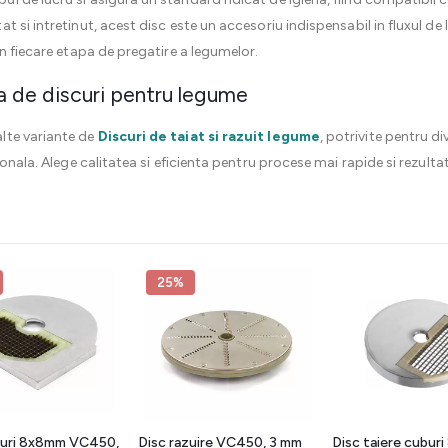
 si intretinut, acest disc este un accesoriu indispensabil in fluxul de 
n fiecare etapa de pregatire a legumelor.
 de discuri pentru legume
lte variante de
Discuri de taiat si razuit legume
, potrivite pentru di
ionala. Alege calitatea si eficienta pentru procese mai rapide si rezulta
25%
buri 8x8mm VC450,
Disc razuire VC450, 3 mm
Disc taiere cubur