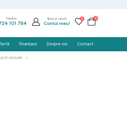
0
0
Telefon
Bine ai venit!
724 101 784
Contul meu!
fertă
Finanțare
Despre noi
Contact
RAZUIT LEGUME