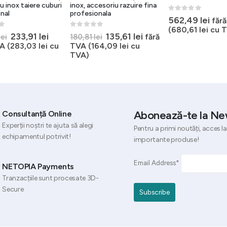
u inox taiere cuburi
inox, accesoriu razuire fina
nal
profesionala
0
out of 5
562,49
lei
făr
(
680,61
lei
cu T
5
0
out of 5
Prețul
Prețul
Prețul
Prețul
233,91
lei
135,61
lei
fără
lei
180,81
lei
inițial
curent
inițial
curent
A (
283,03
lei
cu
TVA (
164,09
lei
cu
a
este:
a
este:
TVA)
fost:
233,91 lei.
fost:
135,61 lei.
308,88 lei.
180,81 lei.
Abonează-te la Ne
Consultanță Online
Experții noștri te ajuta să alegi
Pentru a primi noutăți, acces la
echipamentul potrivit!
importante produse!
Email Address*
NETOPIA Payments
Tranzacțiile sunt procesate 3D-
Secure