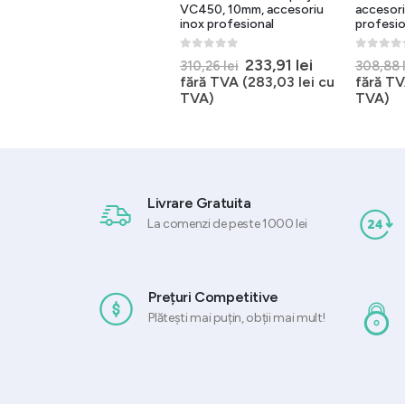
VC450, 10mm, accesoriu
accesori
inox profesional
profesio
0
out of 5
562,49
lei
fără TVA
(
680,61
lei
cu TVA)
0
out of 5
0
out of 
l
Prețul
Prețul
233,91
lei
310,26
lei
308,88
nt
inițial
curent
fără TVA (
283,03
lei
cu
fără TV
a
este:
TVA)
TVA)
 lei.
fost:
233,91 lei.
310,26 lei.
Livrare Gratuita
La comenzi de peste 1000 lei
Prețuri Competitive
Plătești mai puțin, obții mai mult!