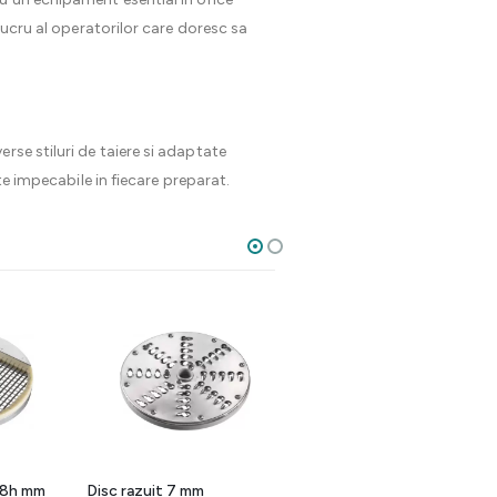
lucru al operatorilor care doresc sa
verse stiluri de taiere si adaptate
te impecabile in fiecare preparat.
25%
i 8h mm
Disc razuit 7 mm
Disc julienne 8mm VC450,