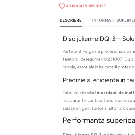
ADAUGA IN WISHLIST
DESCRIERE
INFORMATII SUPLIM
Disc julienne DQ-3 – Solut
Parte dintr-o gama profesionala de
a
taietorul de legume HD231807. Cu o ca
rapide, esentiale in bucatarii profesio
Precizie si eficienta in t
Fabricat din
otel inoxidabil de inalt
restaurante, cantine, food trucks sau 
salatelor, garniturilor si altor produ
Performanta superioa
Disc julienne DQ-3
optimizeaza timpu