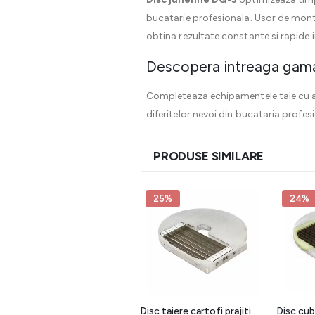
bucatarie profesionala. Usor de montat
obtina rezultate constante si rapide i
Descopera intreaga gama
Completeaza echipamentele tale cu a
diferitelor nevoi din bucataria profes
PRODUSE SIMILARE
25%
24%
Disc taiere cuburi 5h mm
Disc taiere cartofi prajiti
Disc cu