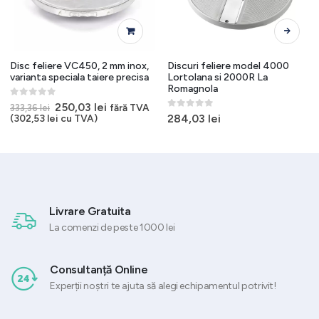
Acest produs are mai multe variații. Opțiunile pot fi alese în pagina produsului.
Disc feliere VC450, 2 mm inox,
Discuri feliere model 4000
varianta speciala taiere precisa
Lortolana si 2000R La
Romagnola
0
out of 5
Prețul
Prețul
250,03
lei
fără TVA
333,36
lei
inițial
curent
0
out of 5
284,03
lei
(
302,53
lei
cu TVA)
a
este:
fost:
250,03 lei.
333,36 lei.
.
Livrare Gratuita
La comenzi de peste 1000 lei
Consultanță Online
Experții noștri te ajuta să alegi echipamentul potrivit!