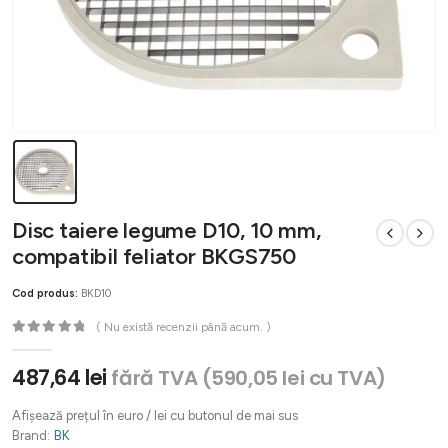
Disc taiere legume D10, 10 mm,
compatibil feliator BKGS750
Cod produs:
BKD10
( Nu există recenzii până acum. )
0
out of 5
487,64
lei
fără TVA (
590,05
lei
cu TVA)
Afișează prețul în euro / lei cu butonul de mai sus
Brand:
BK