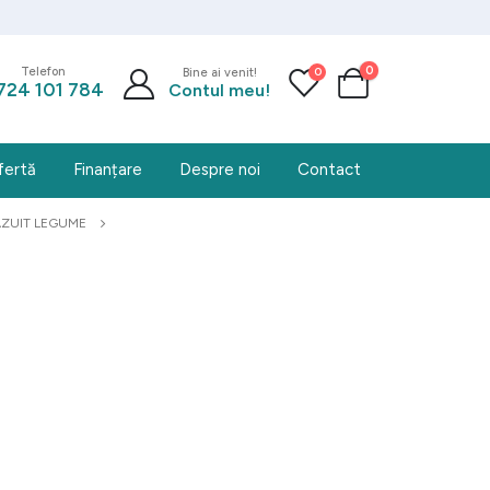
0
0
Telefon
Bine ai venit!
724 101 784
Contul meu!
fertă
Finanțare
Despre noi
Contact
RAZUIT LEGUME