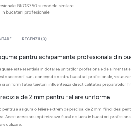
fesionale BKGS750 si modele similare
e in bucatarii profesionale
ENTARE
RECENZII (0)
it legume pentru echipamente profesionale din b
 legume
este esentiala in dotarea unitatilor profesionale de alimentatie 
ste accesorii sunt concepute pentru bucatarii profesionale, restaurante
si uniformitatea taieturii influenteaza direct calitatea preparatelor fin
precizie de 2 mm pentru feliere uniforma
 pentru a asigura o feliere extrem de precisa, de 2 mm, fiind ideal pen
ma. Acest accesoriu optimizeaza fluxul de lucru in bucatarii profesiona
re utilizare.