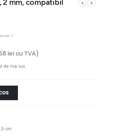
, 2 mm, compatibil
 acum. )
,58
lei
cu TVA)
ul de mai sus
 COS
0,5 cm