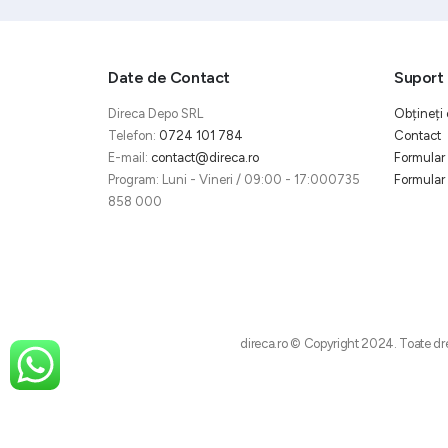
Date de Contact
Suport 
Direca Depo SRL
Obțineți 
Telefon:
0724 101 784
Contact
E-mail:
contact@direca.ro
Formular 
Program: Luni - Vineri / 09:00 - 17:000735
Formular 
858 000
direca.ro © Copyright 2024. Toate dre