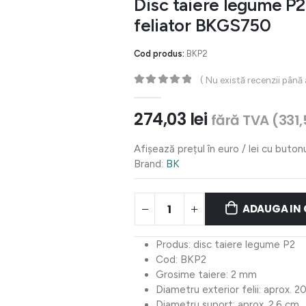
Disc taiere legume P2
feliator BKGS750
Cod produs:
BKP2
( Nu există recenzii până
0
out of 5
274,03
lei
fără TVA (
331
Afișează prețul în euro / lei cu buton
Brand:
BK
ADAUGA IN
Produs: disc taiere legume P2
Cod: BKP2
Grosime taiere: 2 mm
Diametru exterior felii: aprox. 2
Diametru suport: aprox. 2,6 cm