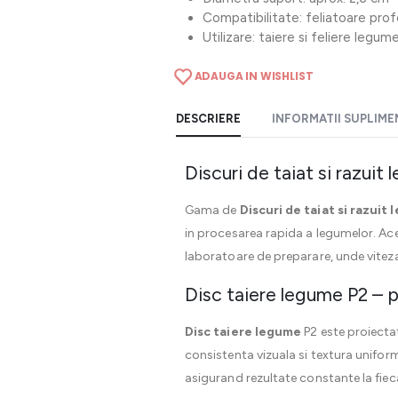
Compatibilitate: feliatoare pro
Utilizare: taiere si feliere legum
ADAUGA IN WISHLIST
DESCRIERE
INFORMATII SUPLIM
Discuri de taiat si razu
Gama de
Discuri de taiat si razuit
in procesarea rapida a legumelor. Ace
laboratoare de preparare, unde viteza 
Disc taiere legume P2 – 
Disc taiere legume
P2 este proiectat
consistenta vizuala si textura unifor
asigurand rezultate constante la fieca