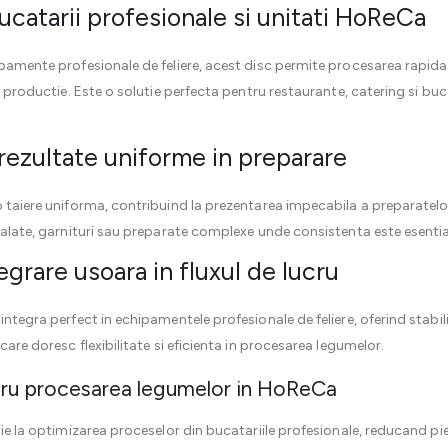
bucatarii profesionale si unitati HoReCa
ipamente profesionale de feliere, acest disc permite procesarea rapida 
de productie. Este o solutie perfecta pentru restaurante, catering si buc
 rezultate uniforme in preparare
o taiere uniforma, contribuind la prezentarea impecabila a preparatelor
 salate, garnituri sau preparate complexe unde consistenta este esentia
egrare usoara in fluxul de lucru
integra perfect in echipamentele profesionale de feliere, oferind stabili
care doresc flexibilitate si eficienta in procesarea legumelor.
tru procesarea legumelor in HoReCa
uie la optimizarea proceselor din bucatariile profesionale, reducand pi