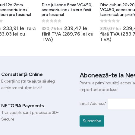
uri 12x12mm
Disc julienne 8mm VC450,
Disc cuburi 20x2
accesoriu inox
accesoriu inox taiere fasii
VC450, accesoriu
uburi profesional
profesional
taiere cuburi prof
5
0
out of 5
0
out of 5
Prețul
Prețul
Prețul
Prețul
Preț
233,91
lei
239,47
lei
239
fără
i
320,76
lei
320,07
lei
inițial
curent
inițial
curent
iniția
83,03
lei
cu
fără TVA (
289,76
lei
cu
fără TVA (
289,
a
este:
a
este:
a
TVA)
TVA)
fost:
233,91 lei.
fost:
239,47 lei.
fost:
311,13 lei.
320,76 lei.
320,0
Abonează-te la Ne
Consultanță Online
Experții noștri te ajuta să alegi
Pentru a primi noutăți, acces la
echipamentul potrivit!
importante produse!
Email Address*
NETOPIA Payments
Tranzacțiile sunt procesate 3D-
Secure