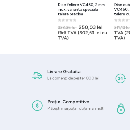
Disc taiere ondulat (tip
Disc feliere VC450, 2 mm
Disc cub
spagheti) cu 4 lame de 5
inox, varianta speciala
VC450, 
mm
taiere precisa
taiere c
0
out of 5
0
out of 5
0
out of 
ul
Prețul
Prețul
651,60
lei
250,03
lei
fără TVA
333,36
lei
311,13
le
ent
inițial
curent
(
788,43
lei
cu TVA)
fără TVA (
302,53
lei
cu
TVA (
2
:
a
este:
TVA)
TVA)
03 lei.
fost:
250,03 lei.
333,36 lei.
Livrare Gratuita
La comenzi de peste 1000 lei
Prețuri Competitive
Plătești mai puțin, obții mai mult!