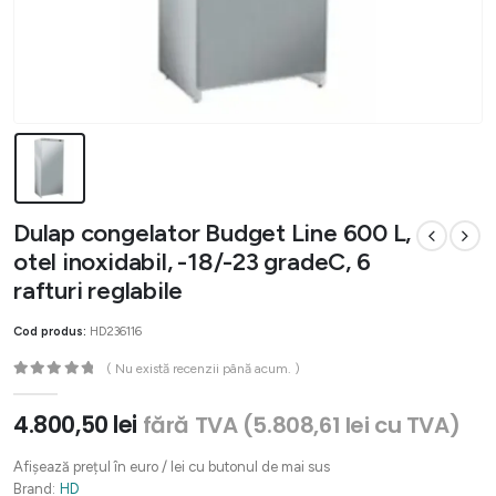
Dulap congelator Budget Line 600 L,
otel inoxidabil, -18/-23 gradeC, 6
rafturi reglabile
Cod produs:
HD236116
( Nu există recenzii până acum. )
0
out of 5
4.800,50
lei
fără TVA (
5.808,61
lei
cu TVA)
Afișează prețul în euro / lei cu butonul de mai sus
Brand:
HD