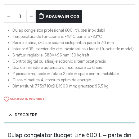
ADAUGA IN COS
Dulap congelator profesional 600 litri, otel inoxidabil
Temperatura de functionare: -18°C pana la -23°C
Racire statica, izolatie spuma ciclopentan pana la 70 mm
Interior ABS, exterior din otel inoxidabil sau lacuit (functie de model)
6 rafturi reglabile: 588×496 mm, 30 kg/raft
Control digital cu afisaj electronic si termostat precis
Usa cu inchidere automata si incuietoare cu cheie
2 picioare reglabile in fata si 2 role in spate pentru mobilitate
Clasa climatica 4, consum optim de energie
Dimensiuni: 775x710x(H)1900 mm; greutate: 95,5 kg
ADAUGA IN WISHLIST
DESCRIERE
Dulap congelator Budget Line 600 L – parte din