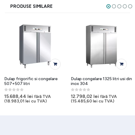
PRODUSE SIMILARE
Dulap frigorific si congelare
Dulap congelare 1325 litri usi din
507+507 litri
inox 304
0
out of 5
0
out of 5
15.688,44
lei
12.798,02
lei
fără TVA
fără TVA
(
18.983,01
lei
cu TVA)
(
15.485,60
lei
cu TVA)