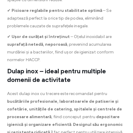
✔
Picioare reglabile pentru stabilitate optimă
– Se
adaptează perfect la orice tip de podea, eliminând
problemele cauzate de suprafețele inegale.
✔
Ușor de curățat și întreținut
– Oțelul inoxidabil are
suprafață netedă, neporoasă
, prevenind acumularea
murdăriei și a bacteriilor, fiind ușor de igienizat conform
normelor HACCP.
Dulap inox – ideal pentru multiple
domenii de activitate
Acest dulap inox cu trecere este recomandat pentru
bucătăriile profesionale, laboratoarele de patiserie și
cofetărie, unitățile de catering, spitalele și centrele de
procesare alimentară
, fiind conceput pentru
depozitare
igienică și organizare eficientă
.
Designul său ergonomic
și rezistența ridicată
îl fac perfect pentru utilizare intensivă