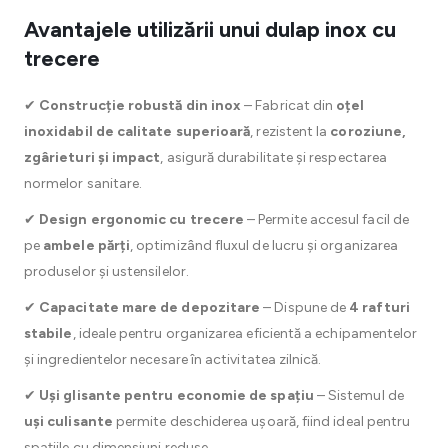
Avantajele utilizării unui dulap inox cu
trecere
✔
Construcție robustă din inox
– Fabricat din
oțel
inoxidabil de calitate superioară
, rezistent la
coroziune,
zgârieturi și impact
, asigură durabilitate și respectarea
normelor sanitare.
✔
Design ergonomic cu trecere
– Permite accesul facil de
pe
ambele părți
, optimizând fluxul de lucru și organizarea
produselor și ustensilelor.
✔
Capacitate mare de depozitare
– Dispune de
4 rafturi
stabile
, ideale pentru organizarea eficientă a echipamentelor
și ingredientelor necesare în activitatea zilnică.
✔
Uși glisante pentru economie de spațiu
– Sistemul de
uși culisante
permite deschiderea ușoară, fiind ideal pentru
spațiile cu dimensiuni reduse.