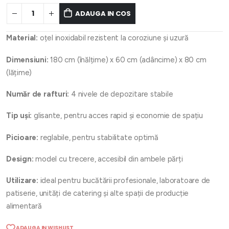
ADAUGA IN COS
Material:
oțel inoxidabil rezistent la coroziune și uzură
Dimensiuni:
180 cm (înălțime) x 60 cm (adâncime) x 80 cm
(lățime)
Număr de rafturi:
4 nivele de depozitare stabile
Tip uși:
glisante, pentru acces rapid și economie de spațiu
Picioare:
reglabile, pentru stabilitate optimă
Design:
model cu trecere, accesibil din ambele părți
Utilizare:
ideal pentru bucătării profesionale, laboratoare de
patiserie, unități de catering și alte spații de producție
alimentară
ADAUGA IN WISHLIST