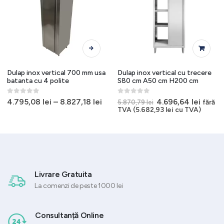
Acest produs are mai multe variații. Opțiunile pot fi alese în pagina produsului.
Dulap inox vertical 700 mm usa
Dulap inox vertical cu trecere
batanta cu 4 polite
S80 cm A50 cm H200 cm
0
out of 5
0
out of 5
l
Prețul
Prețul
4.795,08
lei
–
8.827,18
lei
4.696,64
lei
fără
5.870,79
lei
t
inițial
curen
TVA (
5.682,93
lei
cu TVA)
a
este:
14 lei.
fost:
4.696,
5.870,79 lei.
Livrare Gratuita
La comenzi de peste 1000 lei
Consultanță Online