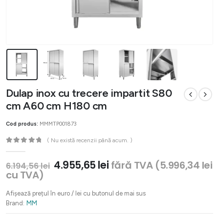
Dulap inox cu trecere impartit S80
cm A60 cm H180 cm
Cod produs:
MMMTP001873
( Nu există recenzii până acum. )
0
out of 5
Prețul
Prețul
4.955,65
lei
fără TVA (
5.996,34
lei
6.194,56
lei
inițial
curent
cu TVA)
a
este:
fost:
4.955,65 lei.
Afișează prețul în euro / lei cu butonul de mai sus
6.194,56 lei.
Brand:
MM