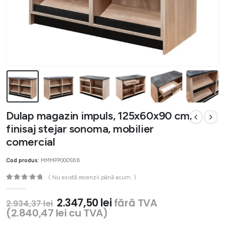
Dulap magazin impuls, 125x60x90 cm,
finisaj stejar sonoma, mobilier
comercial
Cod produs:
MMMPP000588
( Nu există recenzii până acum. )
0
out of 5
Prețul
Prețul
2.347,50
lei
fără TVA
2.934,37
lei
inițial
curent
(
2.840,47
lei
cu TVA)
a
este: