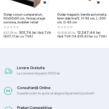
Dulap cosuri cumparaturi,
Dulap magazin, banda automata,
50x50x50 cm, finisaj stejar
lemn dab kraft, H-92 cm, L-200
sonoma, mobilier retail
cm, G-65 cm
0
out of 5
0
out of 5
l
Prețul
Prețul
Prețul
Preț
501,74
lei
12.247,44
lei
fără TVA
627,18
lei
15.309,30
lei
t
inițial
curent
inițial
cure
(
607,11
lei
cu TVA)
fără TVA (
14.819,40
lei
cu TVA)
a
este:
a
este
24 lei.
fost:
501,74 lei.
fost:
12.24
627,18 lei.
15.309,30 lei.
Livrare Gratuita
La comenzi de peste 1000 lei
Consultanță Online
Experții noștri te ajuta să alegi echipamentul potrivit!
Prețuri Competitive