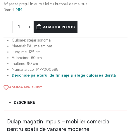
fost:
2.347,50 lei.
Afișează prețul în euro / lei cu butonul de mai sus
2.934,37 lei.
Brand:
MM
ADAUGA IN COS
Culoare: stejar sonoma
Material: PAL melaminat
Lungime: 125 cm
Adancime: 60 cm
Inaltime: 90 cm
Numar articol: MPP000588
Deschide paletarul de finisaje și alege culoarea dorită
ADAUGA IN WISHLIST
DESCRIERE
Dulap magazin impuls – mobilier comercial
pentru spatii de vanzare moderne