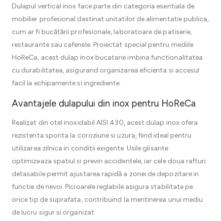
Dulapul vertical inox face parte din categoria esentiala de
mobilier profesional destinat unitatilor de alimentatie publica,
cum ar fi bucătării profesionale, laboratoare de patiserie,
restaurante sau cafenele. Proiectat special pentru mediile
HoReCa, acest dulap inox bucatarie imbina functionalitatea
cu durabilitatea, asigurand organizarea eficienta si accesul
facil la echipamente si ingrediente.
Avantajele dulapului din inox pentru HoReCa
Realizat din otel inoxidabil AISI 430, acest dulap inox ofera
rezistenta sporita la coroziune si uzura, fiind ideal pentru
utilizarea zilnica in conditii exigente. Usile glisante
optimizeaza spatiul si previn accidentele, iar cele doua rafturi
detasabile permit ajustarea rapidă a zonei de depozitare in
functie de nevoi. Picioarele reglabile asigura stabilitate pe
orice tip de suprafata, contribuind la mentinerea unui mediu
de lucru sigur si organizat.