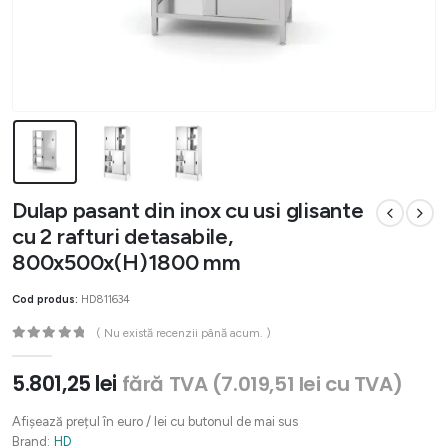
Dulap pasant din inox cu usi glisante
cu 2 rafturi detasabile,
800x500x(H)1800 mm
Cod produs:
HD811634
( Nu există recenzii până acum. )
0
out of 5
5.801,25
lei
fără TVA (
7.019,51
lei
cu TVA)
Afișează prețul în euro / lei cu butonul de mai sus
Brand:
HD