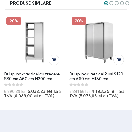
PRODUSE SIMILARE
20%
20%
Dulap inox vertical cu trecere
Dulap inox vertical 2 usi S120
S80 cm A60 cm H200 cm
cm A60 cm H180 cm
0
out of 5
0
out of 5
l
Prețul
Prețul
Prețul
Prețul
5.032,23
lei
4.193,25
lei
fără
fără
6.290,29
lei
5.241,56
lei
t
inițial
curent
inițial
curent
TVA (
6.089,00
lei
cu TVA)
TVA (
5.073,83
lei
cu TVA)
a
este:
a
este:
14 lei.
fost:
5.032,23 lei.
fost:
4.193,25
6.290,29 lei.
5.241,56 lei.